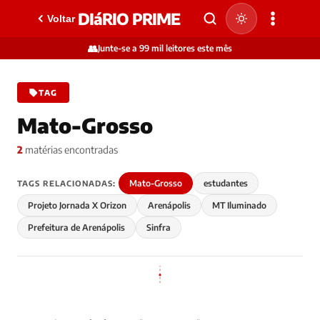
DIáRIO PRIME
Voltar
👥
Junte-se a 99 mil leitores este mês
TAG
Mato-Grosso
2
matérias encontradas
Mato-Grosso
estudantes
TAGS RELACIONADAS:
Projeto Jornada X Orizon
Arenápolis
MT Iluminado
Prefeitura de Arenápolis
Sinfra