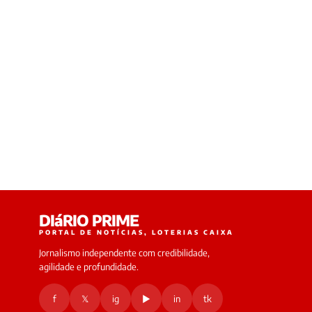
DIáRIO PRIME
PORTAL DE NOTÍCIAS, LOTERIAS CAIXA
Jornalismo independente com credibilidade,
agilidade e profundidade.
f
𝕏
ig
▶
in
tk