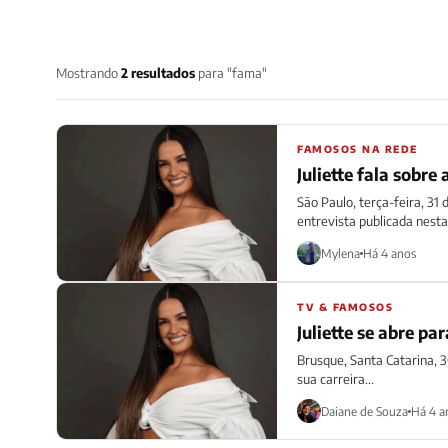
Mostrando
2 resultados
para "fama"
FAMOSOS NA REDE
Juliette fala sobr
São Paulo, terça-feira, 31
entrevista publicada nesta 
Mylena
Há 4 anos
TV & FAMOSOS
Juliette se abre p
Brusque, Santa Catarina, 
sua carreira...
Daiane de Souza
Há 4 a