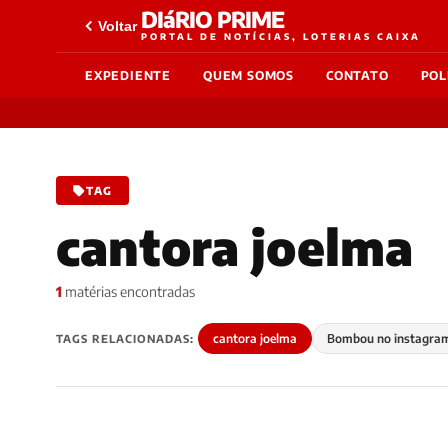
DIáRIO PRIME
Voltar
PORTAL DE NOTÍCIAS, LOTERIAS CAIXA
EXPEDIENTE
QUEM SOMOS
CONTATO
POL
TAG
cantora joelma
1
matérias encontradas
cantora joelma
Bombou no instagra
TAGS RELACIONADAS: