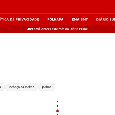
ÍTICA DE PRIVACIDADE
FOLHAPA
EMAISMT
DIÁRIO SU
👥
99 mil leitores este mês no Diário Prime
m
Inchaço da Joelma
joelma