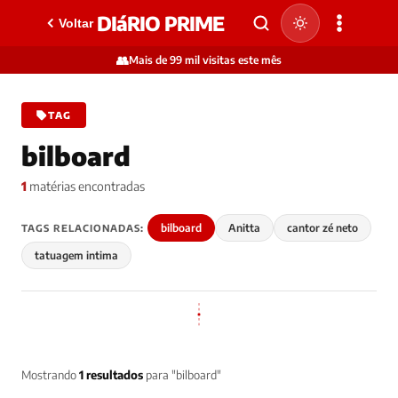
DIáRIO PRIME
Voltar
👥
Mais de 99 mil visitas este mês
TAG
bilboard
1
matérias encontradas
bilboard
Anitta
cantor zé neto
TAGS RELACIONADAS:
tatuagem intima
Mostrando
1 resultados
para "bilboard"