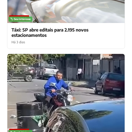
NOTÍCIAS
🏷️ Seu interesse
Táxi: SP abre editais para 2.195 novos
estacionamentos
Há 3 dias
NOTÍCIAS