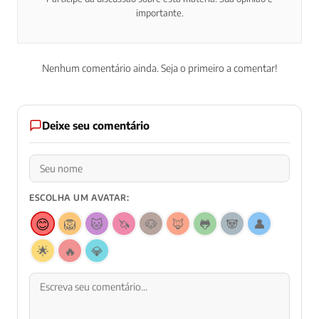
importante.
Nenhum comentário ainda. Seja o primeiro a comentar!
Deixe seu comentário
ESCOLHA UM AVATAR:
😊
🦁
🐱
🦄
🐶
🦊
🐸
🐼
👤
🌟
🔥
💎