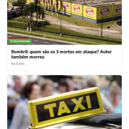
NOTÍCIAS
🏷️ Seu interesse
Bombril: quem são os 3 mortos em ataque? Autor
também morreu
Há 6 dias