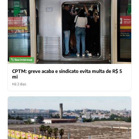
NOTÍCIAS
🏷️ Seu interesse
CPTM: greve acaba e sindicato evita multa de R$ 5
mi
Há 2 dias