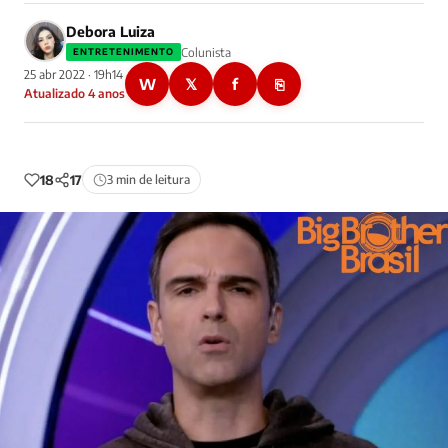
Debora Luiza
Colunista
ENTRETENIMENTO
25 abr 2022 · 19h14
W
𝕏
f
⎘
Atualizado 4 anos
18
17
3 min de leitura