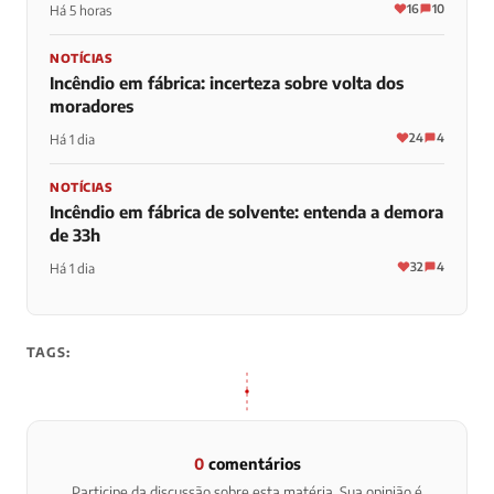
16
10
Há 5 horas
NOTÍCIAS
Incêndio em fábrica: incerteza sobre volta dos
moradores
24
4
Há 1 dia
NOTÍCIAS
Incêndio em fábrica de solvente: entenda a demora
de 33h
32
4
Há 1 dia
TAGS:
0
comentários
Participe da discussão sobre esta matéria. Sua opinião é