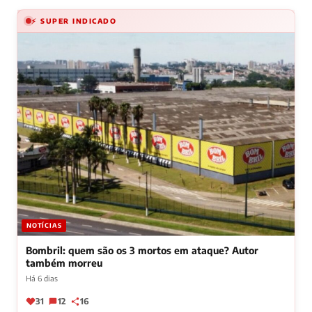
⚡ SUPER INDICADO
NOTÍCIAS
Bombril: quem são os 3 mortos em ataque? Autor
também morreu
Há 6 dias
31
12
16