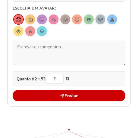
ESCOLHA UM AVATAR:
😊
🦁
🐱
🦄
🐶
🦊
🐸
🐼
👤
🌟
🔥
💎
🔄
Quanto é 2 + 9?
Enviar