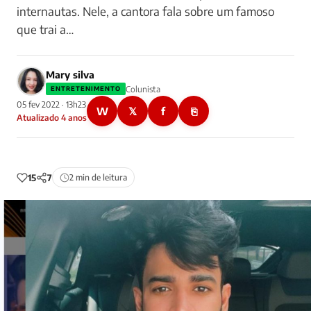
internautas. Nele, a cantora fala sobre um famoso
que trai a…
Mary silva
Colunista
ENTRETENIMENTO
05 fev 2022 · 13h23
W
𝕏
f
⎘
Atualizado 4 anos
15
7
2 min de leitura