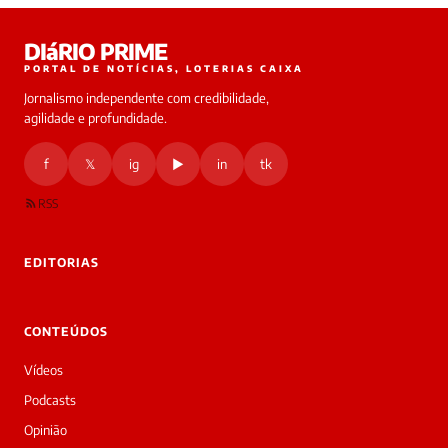
Laura
DIáRIO PRIME
online
PORTAL DE NOTÍCIAS, LOTERIAS CAIXA
Jornalismo independente com credibilidade,
HOJE
agilidade e profundidade.
🔒 As
nsagens
f
𝕏
ig
▶
in
tk
desta
onversa
são
RSS
rivadas
tre você
 Laura.
EDITORIAS
Laura
Oi!
👋
CONTEÚDOS
Bom
dia!
Vídeos
Sou
a
Podcasts
Laura,
Opinião
daqui