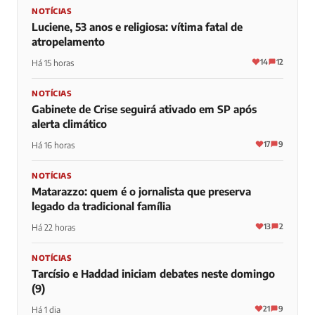
NOTÍCIAS
Luciene, 53 anos e religiosa: vítima fatal de
atropelamento
14
12
Há 15 horas
NOTÍCIAS
Gabinete de Crise seguirá ativado em SP após
alerta climático
17
9
Há 16 horas
NOTÍCIAS
Matarazzo: quem é o jornalista que preserva
legado da tradicional família
13
2
Há 22 horas
NOTÍCIAS
Tarcísio e Haddad iniciam debates neste domingo
(9)
21
9
Há 1 dia