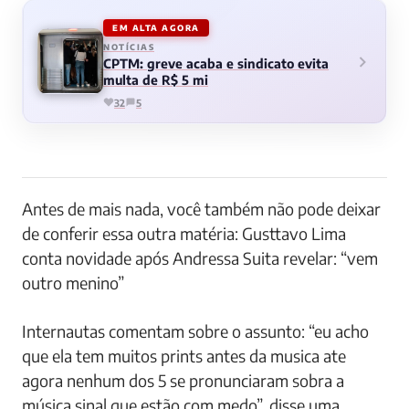
EM ALTA AGORA
NOTÍCIAS
CPTM: greve acaba e sindicato evita
multa de R$ 5 mi
32
5
Antes de mais nada, você também não pode deixar
de conferir essa outra matéria: Gusttavo Lima
conta novidade após Andressa Suita revelar: “vem
outro menino”
Internautas comentam sobre o assunto: “eu acho
que ela tem muitos prints antes da musica ate
agora nenhum dos 5 se pronunciaram sobra a
música sinal que estão com medo”, disse uma.