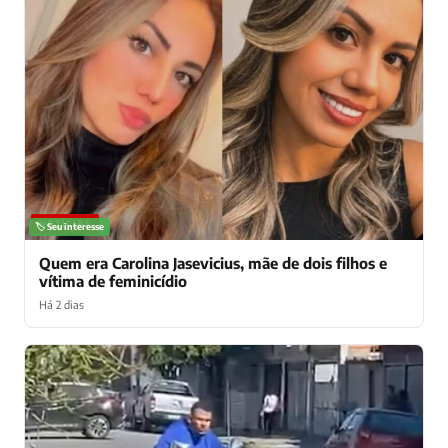
NOTÍCIAS
🏷️ Seu interesse
Quem era Carolina Jasevicius, mãe de dois filhos e
vítima de feminicídio
Há 2 dias