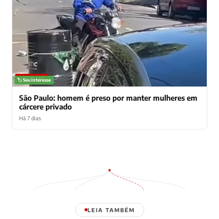
NOTÍCIAS
🏷️ Seu interesse
São Paulo: homem é preso por manter mulheres em
cárcere privado
Há 7 dias
LEIA TAMBÉM