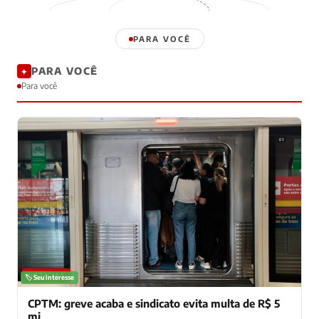
PARA VOCÊ
PARA VOCÊ
✦
Para você
NOTÍCIAS
🏷️ Seu interesse
CPTM: greve acaba e sindicato evita multa de R$ 5
mi