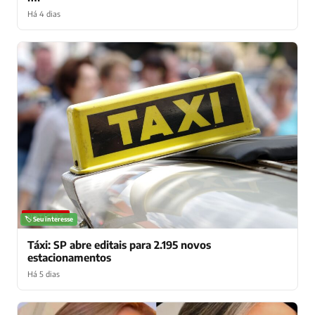
Há 4 dias
NOTÍCIAS
🏷️ Seu interesse
Táxi: SP abre editais para 2.195 novos
estacionamentos
Há 5 dias