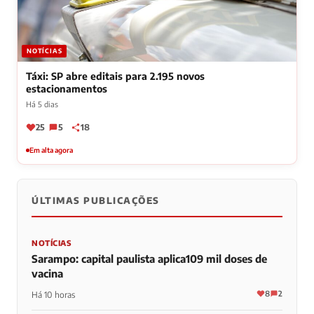
NOTÍCIAS
Táxi: SP abre editais para 2.195 novos
estacionamentos
Há 5 dias
25
5
18
Em alta agora
ÚLTIMAS PUBLICAÇÕES
NOTÍCIAS
Sarampo: capital paulista aplica109 mil doses de
vacina
8
2
Há 10 horas