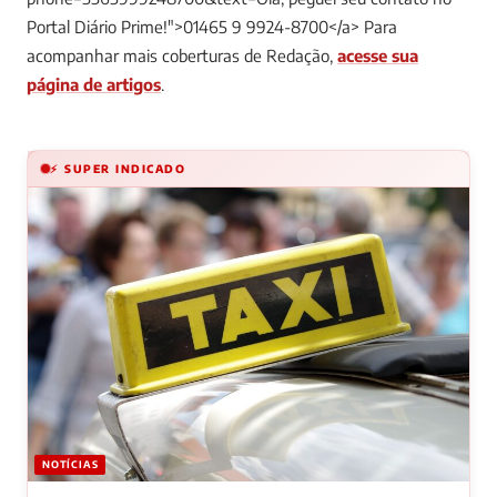
Portal Diário Prime!">01465 9 9924-8700</a>
Para
acompanhar mais coberturas de Redação,
acesse sua
página de artigos
.
⚡ SUPER INDICADO
NOTÍCIAS