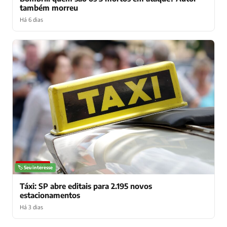
também morreu
Há 6 dias
NOTÍCIAS
🏷️ Seu interesse
Táxi: SP abre editais para 2.195 novos
estacionamentos
Há 3 dias