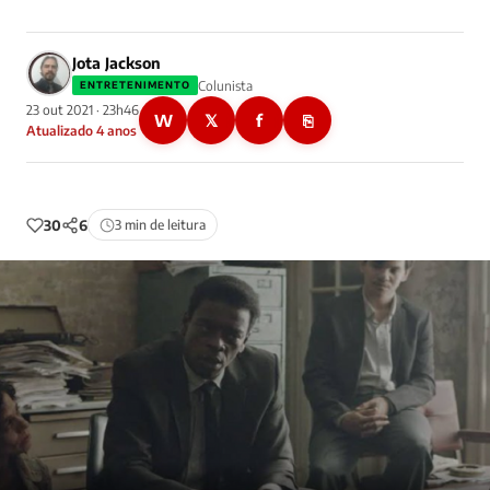
Jota Jackson
Colunista
ENTRETENIMENTO
23 out 2021 · 23h46
W
𝕏
f
⎘
Atualizado 4 anos
30
6
3 min de leitura