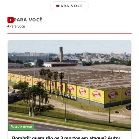
PARA VOCÊ
PARA VOCÊ
✦
Para você
NOTÍCIAS
🏷️ Seu interesse
Bombril: quem são os 3 mortos em ataque? Autor