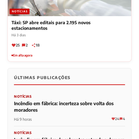
NOTÍCIAS
Táxi: SP abre editais para 2.195 novos
estacionamentos
Há 3 dias
25
2
18
Em alta agora
ÚLTIMAS PUBLICAÇÕES
NOTÍCIAS
Incêndio em fábrica: incerteza sobre volta dos
moradores
24
4
Há 9 horas
NOTÍCIAS