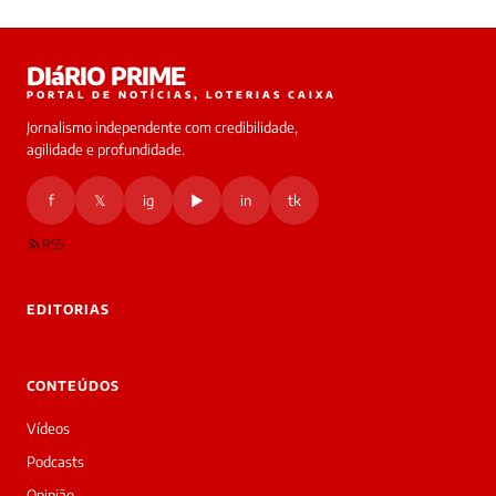
Laura
DIáRIO PRIME
online
PORTAL DE NOTÍCIAS, LOTERIAS CAIXA
Jornalismo independente com credibilidade,
HOJE
agilidade e profundidade.
🔒 As
nsagens
f
𝕏
ig
▶
in
tk
desta
onversa
são
RSS
rivadas
tre você
 Laura.
EDITORIAS
Laura
Oi!
👋
CONTEÚDOS
Bom
dia!
Vídeos
Sou
a
Podcasts
Laura,
Opinião