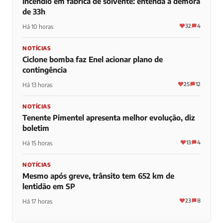
Incêndio em fábrica de solvente: entenda a demora
de 33h
32
4
Há 10 horas
NOTÍCIAS
Ciclone bomba faz Enel acionar plano de
contingência
25
12
Há 13 horas
NOTÍCIAS
Tenente Pimentel apresenta melhor evolução, diz
boletim
13
4
Há 15 horas
NOTÍCIAS
Mesmo após greve, trânsito tem 652 km de
lentidão em SP
23
8
Há 17 horas