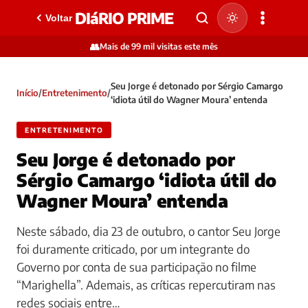
DIáRIO PRIME
Voltar
👥
Mais de 99 mil visitas este mês
Seu Jorge é detonado por Sérgio Camargo
Início
/
Entretenimento
/
‘idiota útil do Wagner Moura’ entenda
ENTRETENIMENTO
Seu Jorge é detonado por
Sérgio Camargo ‘idiota útil do
Wagner Moura’ entenda
Neste sábado, dia 23 de outubro, o cantor Seu Jorge
foi duramente criticado, por um integrante do
Governo por conta de sua participação no filme
“Marighella”. Ademais, as críticas repercutiram nas
redes sociais entre…