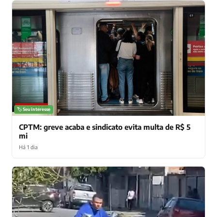
NOTÍCIAS
🏷️ Seu interesse
CPTM: greve acaba e sindicato evita multa de R$ 5
mi
Há 1 dia