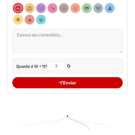
😊
🦁
🐱
🦄
🐶
🦊
🐸
🐼
👤
🌟
🔥
💎
🔄
Quanto é 10 + 11?
Enviar