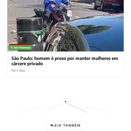
NOTÍCIAS
🏷️ Seu interesse
São Paulo: homem é preso por manter mulheres em
cárcere privado
Há 4 dias
LEIA TAMBÉM