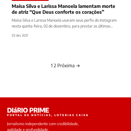
Maísa Silva e Larissa Manoela lamentam morte
de atriz “Que Deus conforte os corações”
Maísa Silva e Larissa Manoela usaram seus perfis do Instagram
nesta quinta-feira, 02 de dezembro, para prestar as últimas
homenagens…
02 dez 2021
1
2
Próxima →
Paginação
de
posts
DIáRIO PRIME
PORTAL DE NOTÍCIAS, LOTERIAS CAIXA
Jornalismo independente com credibilidade,
agilidade e profundidade.