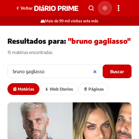
DIáRIO PRIME
Voltar
👥
Mais de 99 mil visitas este mês
Resultados para:
"bruno gagliasso"
15 matérias encontradas
Buscar
📰 Matérias
📱 Web Stories
📄 Páginas