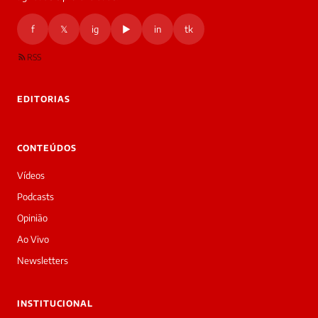
f
𝕏
ig
▶
in
tk
RSS
EDITORIAS
CONTEÚDOS
Vídeos
Podcasts
Opinião
Ao Vivo
Newsletters
INSTITUCIONAL