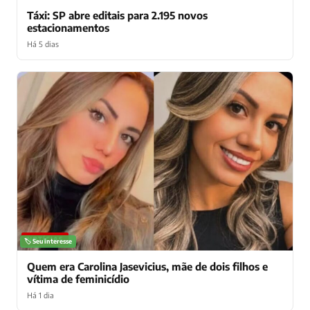
Táxi: SP abre editais para 2.195 novos
estacionamentos
Há 5 dias
NOTÍCIAS
🏷️ Seu interesse
Quem era Carolina Jasevicius, mãe de dois filhos e
vítima de feminicídio
Há 1 dia