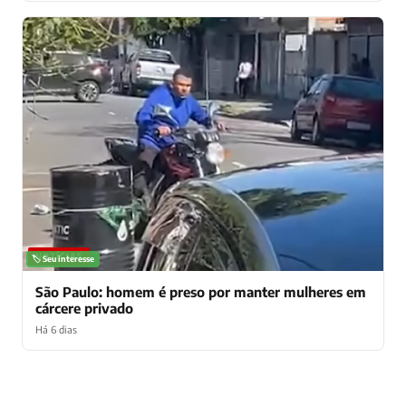
NOTÍCIAS
🏷️ Seu interesse
São Paulo: homem é preso por manter mulheres em
cárcere privado
Há 6 dias