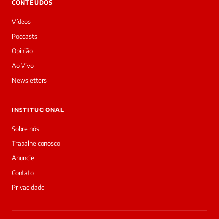
CONTEÚDOS
Boa
noite!
Vídeos
Sou
a
Podcasts
Laura,
Opinião
daqui
do
Ao Vivo
Diário
Newsletters
Prime.
O
jornalista
INSTITUCIONAL
Jota
Jackson
Sobre nós
acabou
Trabalhe conosco
de
cobrir
Anuncie
essa
Contato
matéria
—
Privacidade
e
a
galera