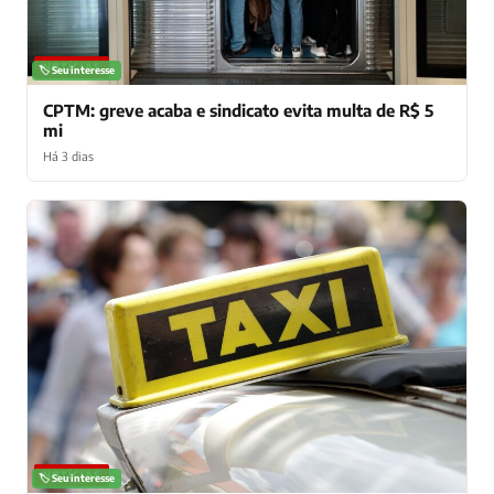
NOTÍCIAS
🏷️ Seu interesse
CPTM: greve acaba e sindicato evita multa de R$ 5
mi
Há 3 dias
NOTÍCIAS
🏷️ Seu interesse