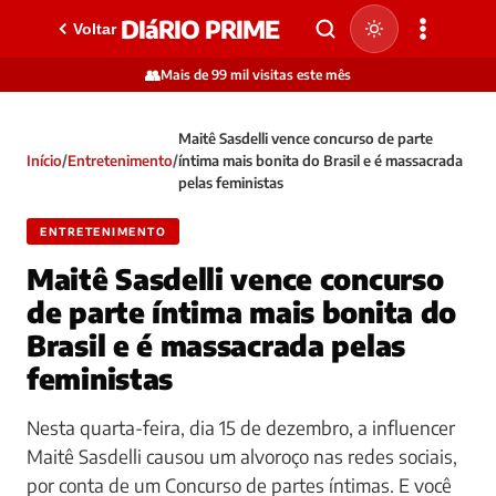
DIáRIO PRIME
Voltar
👥
Mais de 99 mil visitas este mês
Maitê Sasdelli vence concurso de parte
Início
/
Entretenimento
/
íntima mais bonita do Brasil e é massacrada
pelas feministas
ENTRETENIMENTO
Maitê Sasdelli vence concurso
de parte íntima mais bonita do
Brasil e é massacrada pelas
feministas
Nesta quarta-feira, dia 15 de dezembro, a influencer
Maitê Sasdelli causou um alvoroço nas redes sociais,
por conta de um Concurso de partes íntimas. E você