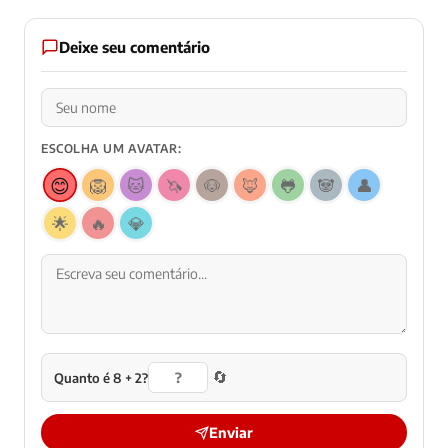
Deixe seu comentário
ESCOLHA UM AVATAR:
😊
🦁
🐱
🦄
🐶
🦊
🐸
🐼
👤
🌟
🔥
💎
🔄
Quanto é 8 + 2?
Enviar