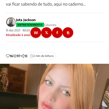
vai ficar sabendo de tudo, aqui no caderno…
Jota Jackson
Colunista
ENTRETENIMENTO
15 dez 2021 · 16h20
W
𝕏
f
⎘
Atualizado 4 anos
16
97
13
2 min de leitura