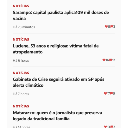
NOTÍCIAS
Sarampo: capital paulista aplica109 mil doses de
vacina
8
2
Há 23 minutos
NOTÍCIAS
Luciene, 53 anos e religiosa: vítima fatal de
atropelamento
14
12
Há 6 horas
NOTÍCIAS
Gabinete de Crise seguirá ativado em SP após
alerta climático
17
9
Há 7 horas
NOTÍCIAS
Matarazzo: quem é o jornalista que preserva
legado da tradicional família
13
2
Há 13 horas