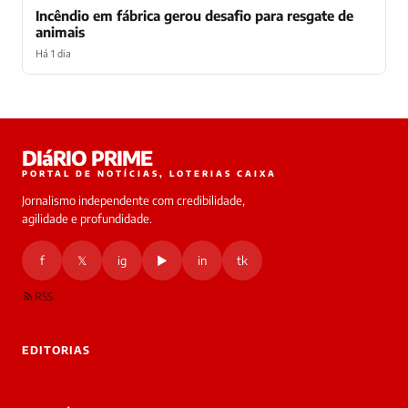
Incêndio em fábrica gerou desafio para resgate de
animais
Há 1 dia
Laura
DIáRIO PRIME
online
PORTAL DE NOTÍCIAS, LOTERIAS CAIXA
Jornalismo independente com credibilidade,
HOJE
agilidade e profundidade.
🔒 As
nsagens
f
𝕏
ig
▶
in
tk
desta
onversa
são
RSS
rivadas
tre você
 Laura.
EDITORIAS
Laura
Oi!
👋