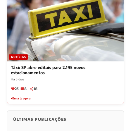
NOTÍCIAS
Táxi: SP abre editais para 2.195 novos
estacionamentos
Há 5 dias
25
8
18
Em alta agora
ÚLTIMAS PUBLICAÇÕES