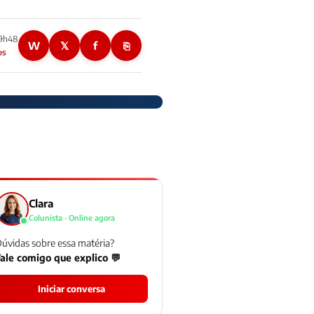
09h48
W
𝕏
f
⎘
os
Clara
Colunista · Online agora
úvidas sobre essa matéria?
ale comigo que explico 💬
Iniciar conversa