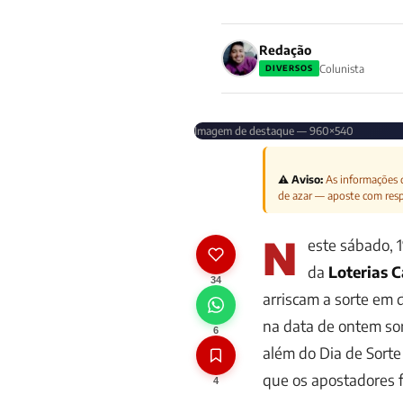
Redação
Colunista
DIVERSOS
Imagem de destaque — 960×540
⚠️ Aviso:
As informações d
de azar — aposte com res
N
este sábado, 1
da
Loterias C
34
arriscam a sorte em 
na data de ontem so
6
além do
Dia de Sorte
que os apostadores f
4