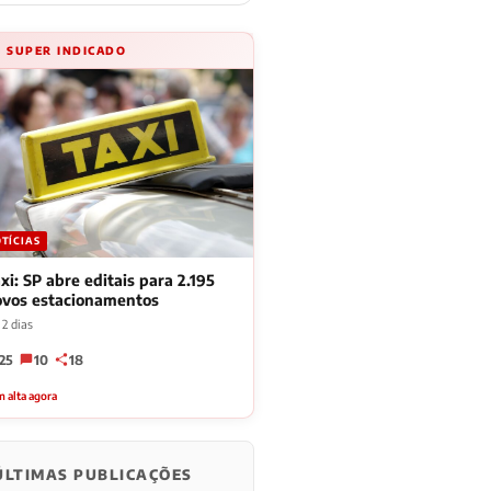
⚡ SUPER INDICADO
TÍCIAS
xi: SP abre editais para 2.195
ovos estacionamentos
2 dias
25
10
18
 alta agora
ÚLTIMAS PUBLICAÇÕES