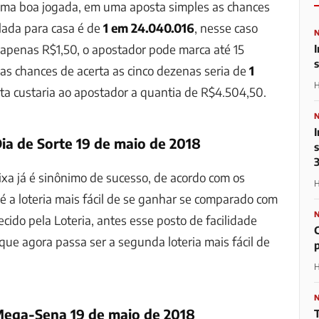
 uma boa jogada, em uma aposta simples as chances
lada para casa é de
1 em 24.040.016
, nesse caso
 apenas R$1,50,
o apostador pode marca até 15
I
 as chances de acerta as cinco dezenas seria de
1
H
sta custaria ao apostador a quantia de
R$4.504,50
.
ia de Sorte 19 de maio de 2018
ixa já é sinônimo de sucesso, de acordo com os
H
é a loteria mais fácil de se ganhar se comparado com
cido pela Loteria, antes esse posto de facilidade
que agora passa ser a segunda loteria mais fácil de
H
Mega-Sena 19 de maio de 2018