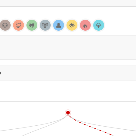
🐶
🦊
🐸
🐼
👤
🌟
🔥
💎
