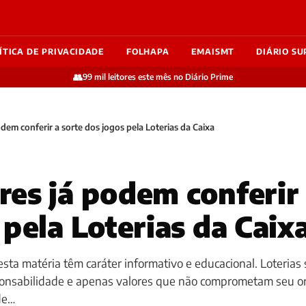
ÍTICA DE PRIVACIDADE
FOLHAPA
EMAISMT
DIÁRIO SU
👥
99 mil leitores este mês no Diário Prime
dem conferir a sorte dos jogos pela Loterias da Caixa
es já podem conferir 
 pela Loterias da Caix
sta matéria têm caráter informativo e educacional. Loterias 
ponsabilidade e apenas valores que não comprometam seu o
de…