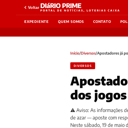
DIáRIO PRIME
Voltar
PORTAL DE NOTÍCIAS, LOTERIAS CAIXA
EXPEDIENTE
QUEM SOMOS
CONTATO
POL
Início
/
Diversos
/
Apostadores já po
DIVERSOS
Apostador
dos jogos
⚠️ Aviso: As informações de
de azar — aposte com res
Neste sábado, 19 de maio 