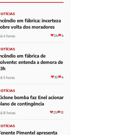
NOTÍCIAS
ncêndio em fábrica: incerteza
sobre volta dos moradores
24
4
á 4 horas
NOTÍCIAS
Incêndio em fábrica de
solvente: entenda a demora de
33h
32
4
á 5 horas
NOTÍCIAS
Ciclone bomba faz Enel acionar
plano de contingência
25
12
á 8 horas
NOTÍCIAS
Tenente Pimentel apresenta