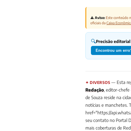
⚠️ Aviso:
Este conteúdo nã
oficiais da
Caixa Econômic
🔍
Precisão editorial
Encontrou um erro?
— Esta rep
✦ DIVERSOS
Redação
, editor-chefe
de Souza reside na cid
notícias e manchetes. 
href="https://api.wha
seu contato no Portal 
mais coberturas de Re