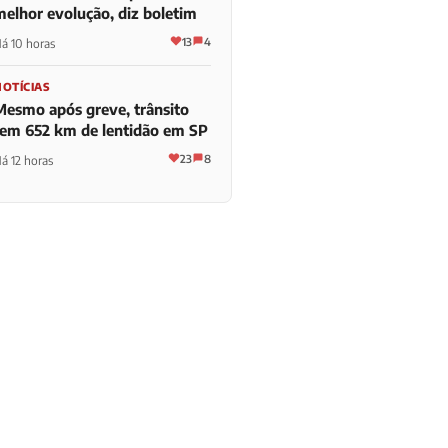
melhor evolução, diz boletim
13
4
á 10 horas
NOTÍCIAS
Mesmo após greve, trânsito
tem 652 km de lentidão em SP
23
8
á 12 horas