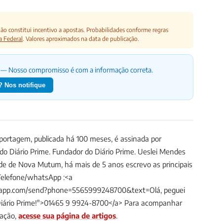
o constitui incentivo a apostas. Probabilidades conforme regras
a Federal
. Valores aproximados na data de publicação.
— Nosso compromisso é com a informação correta.
 Nos notifique
ortagem, publicada há 100 meses, é assinada por
 do Diário Prime.
Fundador do Diário Prime. Ueslei Mendes
ade de Nova Mutum, há mais de 5 anos escrevo as principais
Telefone/whatsApp :<a
tsapp.com/send?phone=5565999248700&text=Olá, peguei
Diário Prime!">01465 9 9924-8700</a>
Para acompanhar
dação,
acesse sua página de artigos
.