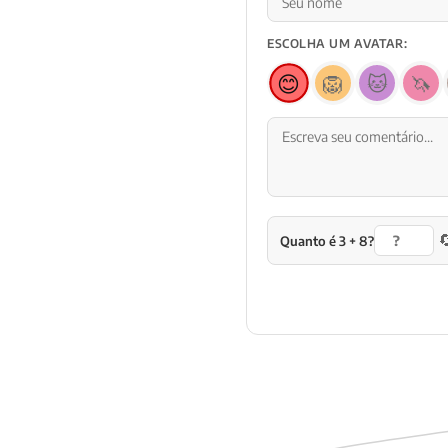
ESCOLHA UM AVATAR:
😊
🦁
🐱
🦄

Quanto é 3 + 8?