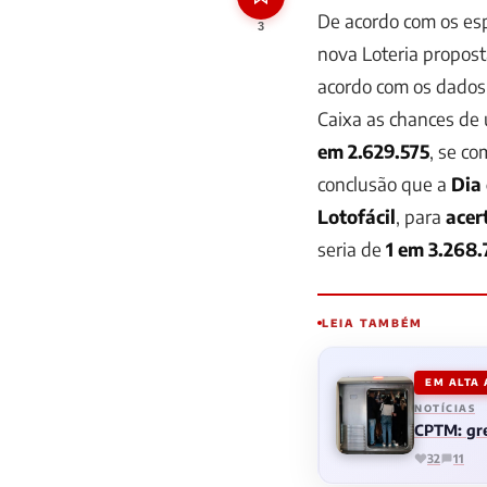
De acordo com os esp
3
nova Loteria proposta
acordo com os dados 
Caixa
as chances de 
em
2.629.575
, se c
conclusão que a
Dia 
Lotofácil
, para
acer
seria de
1 em 3.268
LEIA TAMBÉM
EM ALTA
NOTÍCIAS
CPTM: gre
32
11