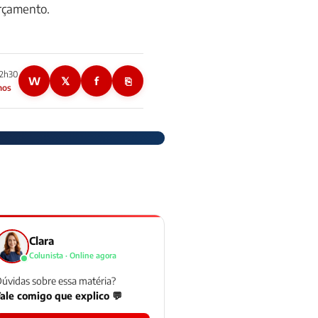
rçamento.
22h30
W
𝕏
f
⎘
nos
Clara
Colunista · Online agora
úvidas sobre essa matéria?
ale comigo que explico 💬