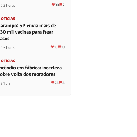
30
2
á 2 horas
NOTÍCIAS
Sarampo: SP envia mais de
30 mil vacinas para frear
casos
16
10
á 5 horas
NOTÍCIAS
ncêndio em fábrica: incerteza
sobre volta dos moradores
24
4
á 1 dia