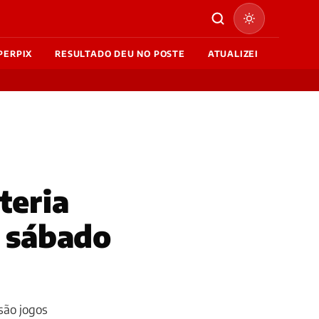
PERPIX
RESULTADO DEU NO POSTE
ATUALIZEI
teria
e sábado
são jogos