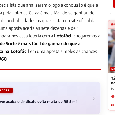
ecialista que analisaram o jogo a conclusão é que a
 pela Loterias Caixa é mais fácil de se ganhar, de
de probabilidades os quais estão no
site oficial da
uma aposta acerta as sete dezenas é de
1
omparamos essa loteria com a
Lotofácil
chegaremos a
de Sorte é mais fácil de ganhar do que a
ta na Lotofácil
em uma aposta simples as chances
.760
.
NO
Tá
n
Há
 AGORA
ve acaba e sindicato evita multa de R$ 5 mi
Em