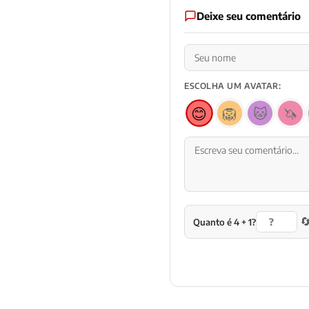
Deixe seu comentário
ESCOLHA UM AVATAR:
😊
🦁
🐱
🦄

Quanto é 4 + 1?