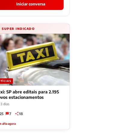
Iniciar conversa
⚡ SUPER INDICADO
TÍCIAS
xi: SP abre editais para 2.195
ovos estacionamentos
 3 dias
25
7
18
 alta agora