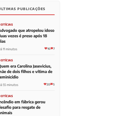
ÚLTIMAS PUBLICAÇÕES
NOTÍCIAS
Advogado que atropelou idoso
duas vezes é preso após 18
ias
16
7
á 11 minutos
NOTÍCIAS
Quem era Carolina Jasevicius,
ãe de dois filhos e vítima de
feminicídio
20
5
á 55 minutos
NOTÍCIAS
Incêndio em fábrica gerou
desafio para resgate de
animais