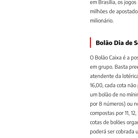
em Brasília, os jogo
milhões de apostador
milionário.
Bolão Dia de S
O Bolão Caixa é a po
em grupo. Basta pree
atendente da lotéric
16,00, cada cota não 
um bolão de no míni
por 8 números) ou n
compostas por 11, 12
cotas de bolões orga
poderá ser cobrada u