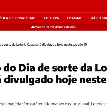
ÍTICA DE PRIVACIDADE
FOLHAPA
EMAISMT
DIÁRIO SU
👥
Mais de 99 mil visitas este mês
de sorte da Loteria Caixa será divulgado hoje neste sábado 19
 do Dia de sorte da Lo
á divulgado hoje nest
sta matéria têm caráter informativo e educacional. Loterias 