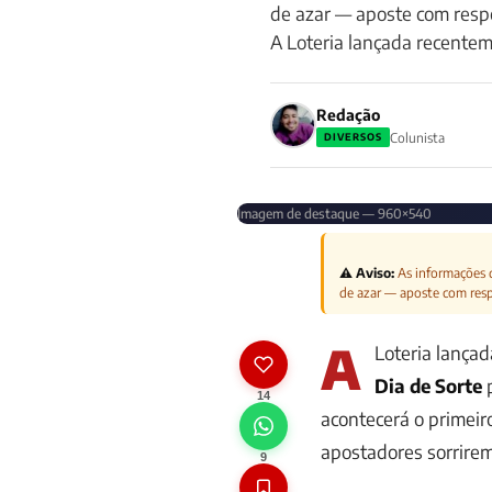
de azar — aposte com res
A Loteria lançada recentem
Redação
Colunista
DIVERSOS
Imagem de destaque — 960×540
⚠️ Aviso:
As informações d
de azar — aposte com res
A
Loteria lança
Dia de Sorte
p
14
acontecerá o
primeiro
apostadores sorrirem
9