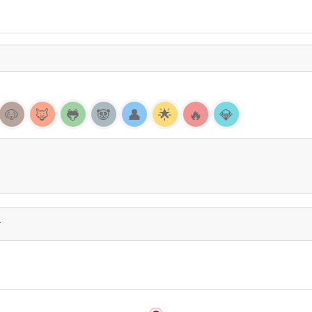
🐶
🦊
🐸
🐼
👤
🌟
🔥
💎
