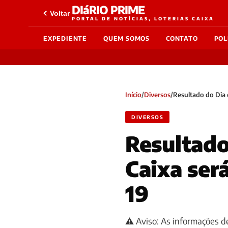
DIáRIO PRIME
Voltar
PORTAL DE NOTÍCIAS, LOTERIAS CAIXA
EXPEDIENTE
QUEM SOMOS
CONTATO
POL
Início
/
Diversos
/
Resultado do Dia 
DIVERSOS
Resultado
Caixa ser
19
⚠️ Aviso: As informações de