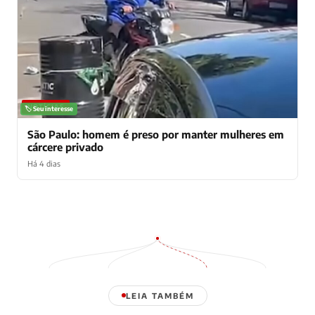
NOTÍCIAS
🏷️ Seu interesse
São Paulo: homem é preso por manter mulheres em
cárcere privado
Há 4 dias
LEIA TAMBÉM