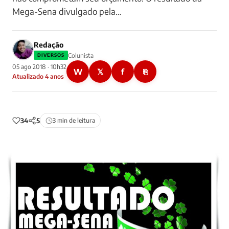
Mega-Sena divulgado pela…
Redação
Colunista
DIVERSOS
05 ago 2018 · 10h32
W
𝕏
f
⎘
Atualizado 4 anos
34
5
3 min de leitura