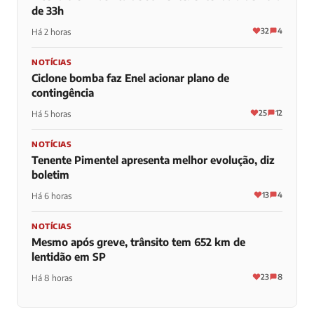
de 33h
32
4
Há 2 horas
NOTÍCIAS
Ciclone bomba faz Enel acionar plano de
contingência
25
12
Há 5 horas
NOTÍCIAS
Tenente Pimentel apresenta melhor evolução, diz
boletim
13
4
Há 6 horas
NOTÍCIAS
Mesmo após greve, trânsito tem 652 km de
lentidão em SP
23
8
Há 8 horas