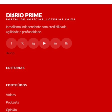
Laura
DIáRIO PRIME
online
PORTAL DE NOTÍCIAS, LOTERIAS CAIXA
Jornalismo independente com credibilidade,
HOJE
agilidade e profundidade.
🔒 As
nsagens
f
𝕏
ig
▶
in
tk
desta
onversa
são
RSS
rivadas
tre você
 Laura.
EDITORIAS
Laura
Oi!
👋
CONTEÚDOS
Boa
tarde!
Vídeos
Sou
a
Podcasts
Laura,
Opinião