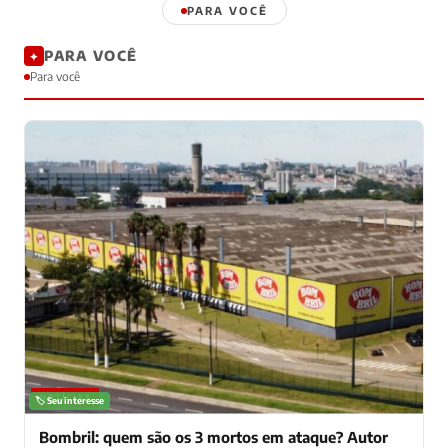
PARA VOCÊ
PARA VOCÊ
✦
Para você
NOTÍCIAS
🏷️ Seu interesse
Bombril: quem são os 3 mortos em ataque? Autor