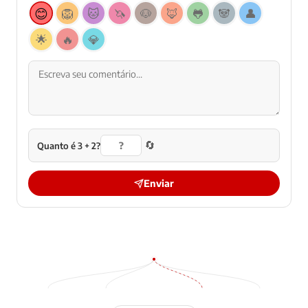
😊
🦁
🐱
🦄
🐶
🦊
🐸
🐼
👤
🌟
🔥
💎
🔄
Quanto é 3 + 2?
Enviar