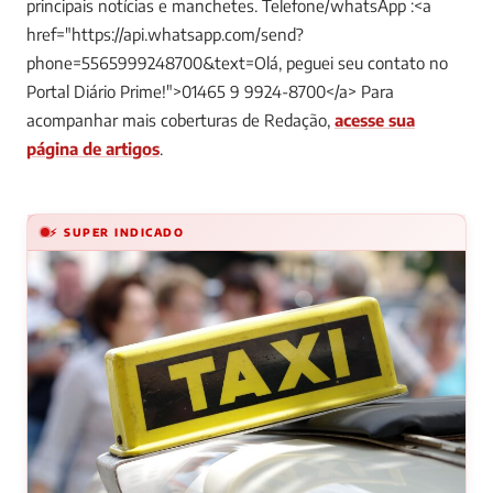
principais notícias e manchetes. Telefone/whatsApp :<a
href="https://api.whatsapp.com/send?
phone=5565999248700&text=Olá, peguei seu contato no
Portal Diário Prime!">01465 9 9924-8700</a>
Para
acompanhar mais coberturas de Redação,
acesse sua
página de artigos
.
⚡ SUPER INDICADO