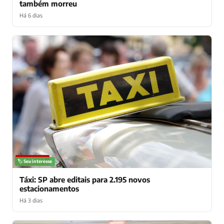
também morreu
Há 6 dias
NOTÍCIAS
🏷️ Seu interesse
Táxi: SP abre editais para 2.195 novos
estacionamentos
Há 3 dias