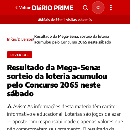
DIáRIO PRIME
Voltar
👥
Mais de 99 mil visitas este mês
Resultado da Mega-Sena: sorteio da loteria
Início
/
Diversos
/
acumulou pelo Concurso 2065 neste sábado
DIVERSOS
Resultado da Mega-Sena:
sorteio da loteria acumulou
pelo Concurso 2065 neste
sábado
⚠️ Aviso: As informações desta matéria têm caráter
informativo e educacional. Loterias são jogos de azar
— aposte com responsabilidade e apenas valores que
não comprometam seu orçamento. O resultado da