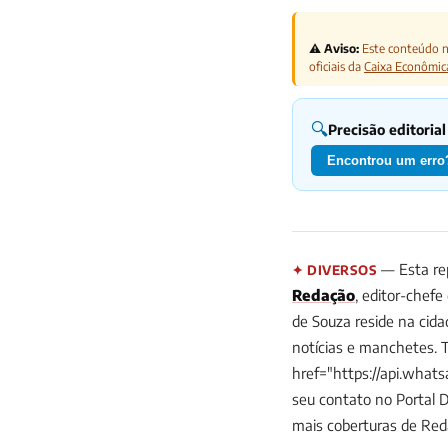
⚠️ Aviso:
Este conteúdo nã
oficiais da
Caixa Econômic
🔍
Precisão editorial
Encontrou um erro?
— Esta rep
✦ DIVERSOS
Redação
, editor-chefe
de Souza reside na cid
notícias e manchetes. 
href="https://api.wha
seu contato no Portal 
mais coberturas de Re