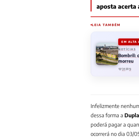
aposta acerta 
LEIA TAMBÉM
EM ALTA
NOTÍCIAS
Bombril:
morreu
31
9
Infelizmente nenhuma
dessa forma a
Dupl
poderá pagar a quan
ocorrerá no dia 03/0