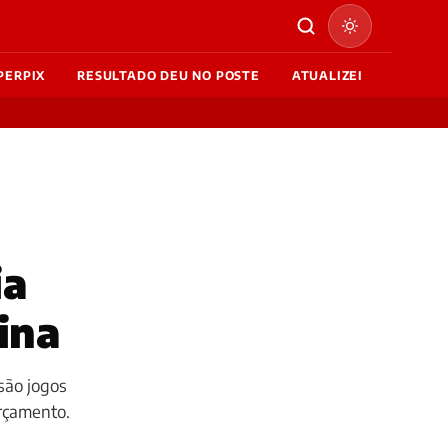
PERPIX
RESULTADO DEU NO POSTE
ATUALIZEI
ia
ina
são jogos
rçamento.