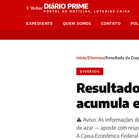
DIáRIO PRIME
Voltar
PORTAL DE NOTÍCIAS, LOTERIAS CAIXA
EXPEDIENTE
QUEM SOMOS
CONTATO
POL
Início
/
Diversos
/
Resultado da Dupl
DIVERSOS
Resultado
acumula e
⚠️ Aviso: As informações de
de azar — aposte com res
A Caixa Econômica Federal