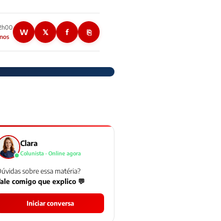
02h00
W
𝕏
f
⎘
anos
Clara
Colunista · Online agora
úvidas sobre essa matéria?
ale comigo que explico 💬
Iniciar conversa