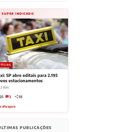
⚡ SUPER INDICADO
TÍCIAS
xi: SP abre editais para 2.195
ovos estacionamentos
2 dias
25
3
18
 alta agora
ÚLTIMAS PUBLICAÇÕES