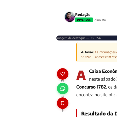
Redação
Colunista
DIVERSOS
Imagem de destaque — 960×540
⚠️ Aviso:
As informações d
de azar — aposte com res
A
Caixa Econôm
neste sábado 
29
Concurso 1782
, os 
encontra no site ofici
12
5
Resultado da 