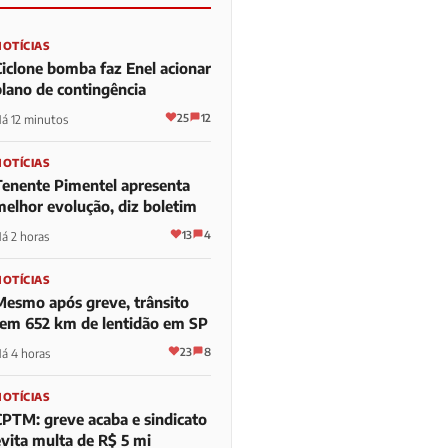
NOTÍCIAS
Ciclone bomba faz Enel acionar
plano de contingência
25
12
á 12 minutos
NOTÍCIAS
Tenente Pimentel apresenta
melhor evolução, diz boletim
13
4
á 2 horas
NOTÍCIAS
Mesmo após greve, trânsito
tem 652 km de lentidão em SP
23
8
á 4 horas
NOTÍCIAS
CPTM: greve acaba e sindicato
evita multa de R$ 5 mi