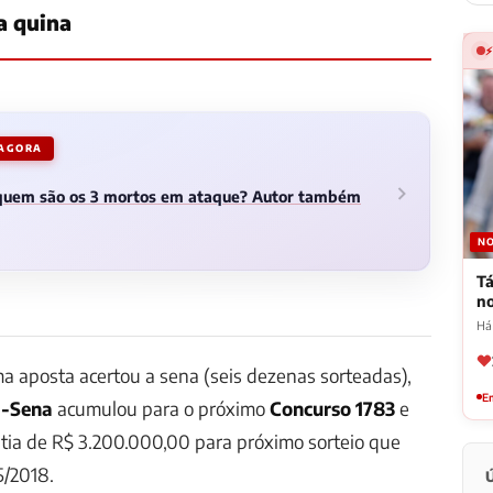
a quina
 AGORA
 quem são os 3 mortos em ataque? Autor também
NO
Tá
n
Há 
 aposta acertou a sena (seis dezenas sorteadas),
Em
a-Sena
acumulou para o próximo
Concurso 1783
e
tia de R$ 3.200.000,00 para próximo sorteio que
5/2018.