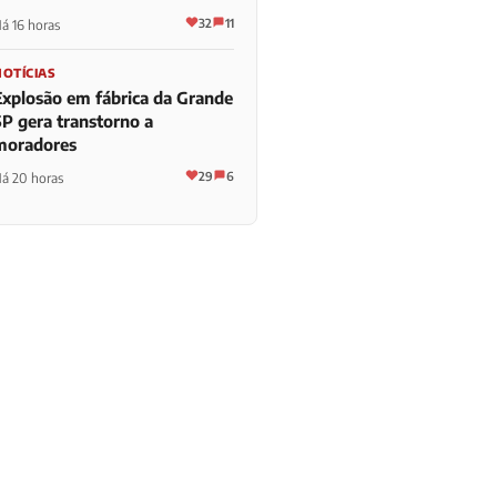
32
11
á 16 horas
NOTÍCIAS
Explosão em fábrica da Grande
SP gera transtorno a
moradores
29
6
á 20 horas