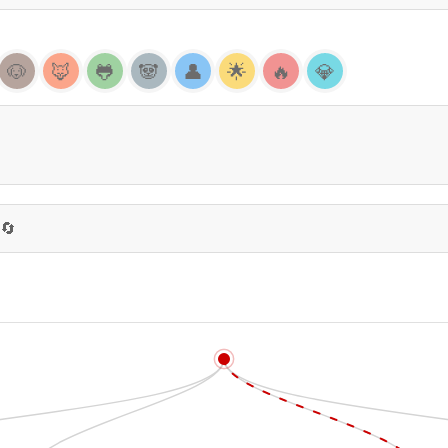
🐶
🦊
🐸
🐼
👤
🌟
🔥
💎
🔄