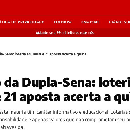
ÍTICA DE PRIVACIDADE
FOLHAPA
EMAISMT
DIÁRIO SU
👥
Junte-se a 99 mil leitores este mês
a-Sena: loteria acumula e 21 aposta acerta a quina
 da Dupla-Sena: loter
 21 aposta acerta a qu
sta matéria têm caráter informativo e educacional. Loterias 
ponsabilidade e apenas valores que não comprometam seu o
 através da…