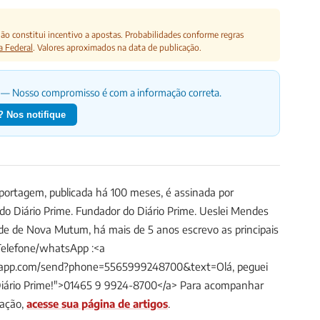
o constitui incentivo a apostas. Probabilidades conforme regras
a Federal
. Valores aproximados na data de publicação.
— Nosso compromisso é com a informação correta.
 Nos notifique
ortagem, publicada há 100 meses, é assinada por
 do Diário Prime.
Fundador do Diário Prime. Ueslei Mendes
ade de Nova Mutum, há mais de 5 anos escrevo as principais
Telefone/whatsApp :<a
tsapp.com/send?phone=5565999248700&text=Olá, peguei
Diário Prime!">01465 9 9924-8700</a>
Para acompanhar
dação,
acesse sua página de artigos
.