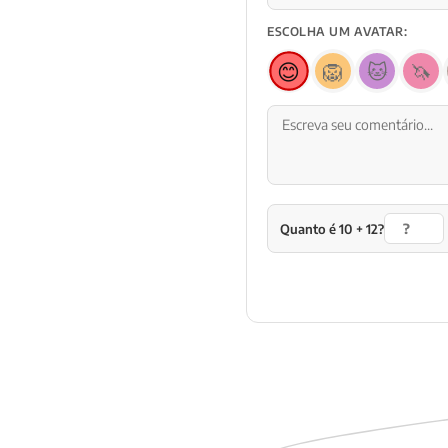
ESCOLHA UM AVATAR:
😊
🦁
🐱
🦄
Quanto é 10 + 12?