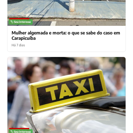
NOTÍCIAS
🏷️ Seu interesse
Mulher algemada e morta: o que se sabe do caso em
Carapicuíba
Há 7 dias
NOTÍCIAS
🏷️ Seu interesse