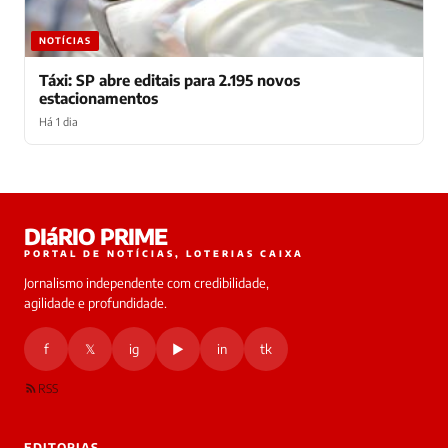
NOTÍCIAS
Táxi: SP abre editais para 2.195 novos
estacionamentos
Há 1 dia
Laura
DIáRIO PRIME
online
PORTAL DE NOTÍCIAS, LOTERIAS CAIXA
Jornalismo independente com credibilidade,
HOJE
agilidade e profundidade.
🔒 As
nsagens
f
𝕏
ig
▶
in
tk
desta
onversa
são
RSS
rivadas
tre você
 Laura.
EDITORIAS