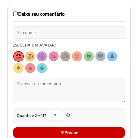
Deixe seu comentário
ESCOLHA UM AVATAR:
😊
🦁
🐱
🦄
🐶
🦊
🐸
🐼
👤
🌟
🔥
💎
🔄
Quanto é 2 + 11?
Enviar