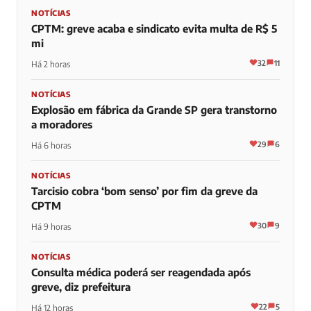
NOTÍCIAS
CPTM: greve acaba e sindicato evita multa de R$ 5
mi
32
11
Há 2 horas
NOTÍCIAS
Explosão em fábrica da Grande SP gera transtorno
a moradores
29
6
Há 6 horas
NOTÍCIAS
Tarcisio cobra ‘bom senso’ por fim da greve da
CPTM
30
9
Há 9 horas
NOTÍCIAS
Consulta médica poderá ser reagendada após
greve, diz prefeitura
22
5
Há 12 horas