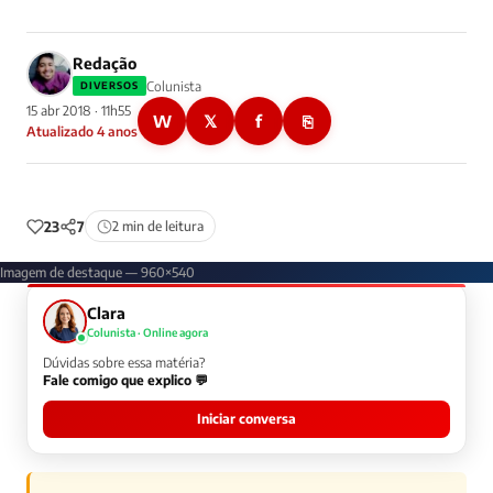
Redação
Colunista
DIVERSOS
15 abr 2018 · 11h55
W
𝕏
f
⎘
Atualizado 4 anos
23
7
2 min de leitura
Imagem de destaque — 960×540
Clara
Colunista · Online agora
Dúvidas sobre essa matéria?
Fale comigo que explico 💬
Iniciar conversa