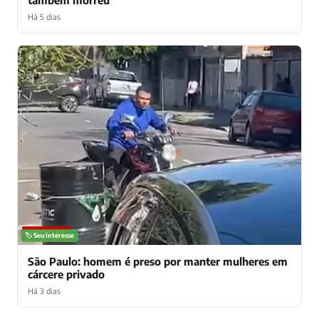
Há 5 dias
NOTÍCIAS
🏷️ Seu interesse
São Paulo: homem é preso por manter mulheres em
cárcere privado
Há 3 dias