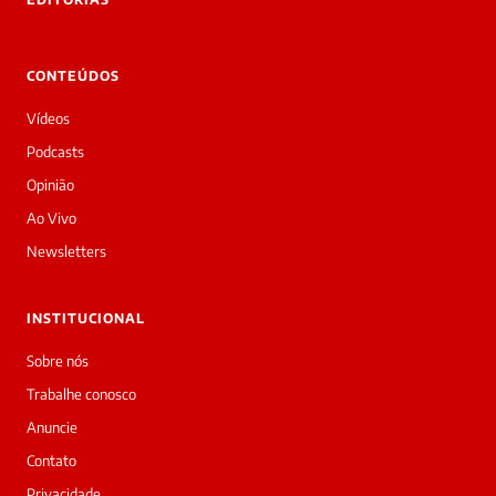
Laura
Oi!
👋
CONTEÚDOS
Boa
noite!
Vídeos
Sou
a
Podcasts
Laura,
Opinião
daqui
do
Ao Vivo
Diário
Newsletters
Prime.
O
jornalista
INSTITUCIONAL
Redação
acabou
Sobre nós
de
Trabalhe conosco
cobrir
essa
Anuncie
matéria
Contato
—
e
Privacidade