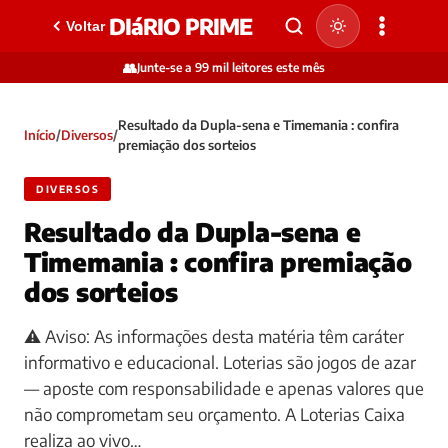
DIáRIO PRIME
Voltar
👥
Junte-se a 99 mil leitores este mês
Resultado da Dupla-sena e Timemania : confira
Início
/
Diversos
/
premiação dos sorteios
DIVERSOS
Resultado da Dupla-sena e
Timemania : confira premiação
dos sorteios
⚠️ Aviso: As informações desta matéria têm caráter
informativo e educacional. Loterias são jogos de azar
— aposte com responsabilidade e apenas valores que
não comprometam seu orçamento. A Loterias Caixa
realiza ao vivo…