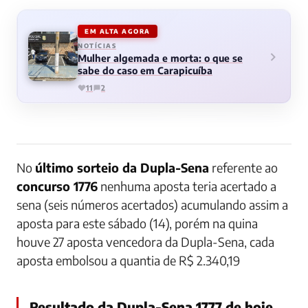
EM ALTA AGORA
NOTÍCIAS
Mulher algemada e morta: o que se
sabe do caso em Carapicuíba
11
2
No
último sorteio da Dupla-Sena
referente ao
concurso 1776
nenhuma aposta teria acertado a
sena (seis números acertados) acumulando assim a
aposta para este sábado (14), porém na quina
houve 27 aposta vencedora da Dupla-Sena, cada
aposta embolsou a quantia de R$ 2.340,19
Resultado da Dupla-Sena 1777 de hoje,