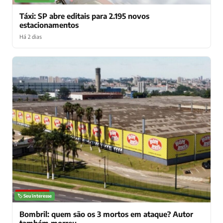
Táxi: SP abre editais para 2.195 novos
estacionamentos
Há 2 dias
NOTÍCIAS
🏷️ Seu interesse
Bombril: quem são os 3 mortos em ataque? Autor
também morreu