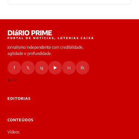
Laura
DIáRIO PRIME
online
PORTAL DE NOTÍCIAS, LOTERIAS CAIXA
Jornalismo independente com credibilidade,
HOJE
agilidade e profundidade.
🔒 As
nsagens
f
𝕏
ig
▶
in
tk
desta
onversa
são
RSS
rivadas
tre você
 Laura.
EDITORIAS
Laura
Oi!
👋
CONTEÚDOS
Boa
tarde!
Vídeos
Sou