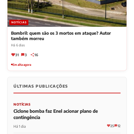
NOTÍCIAS
Bombril: quem são os 3 mortos em ataque? Autor
também morreu
Há 6 dias
31
3
16
Em alta agora
ÚLTIMAS PUBLICAÇÕES
NOTÍCIAS
Ciclone bomba faz Enel acionar plano de
contingência
25
12
Há 1 dia