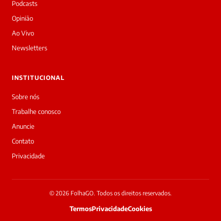
a
Podcasts
Laura,
Opinião
daqui
do
Ao Vivo
Diário
Newsletters
Prime.
O
jornalista
INSTITUCIONAL
Ewerton
Geniseli
Sobre nós
acabou
Trabalhe conosco
de
cobrir
Anuncie
essa
Contato
matéria
—
Privacidade
e
a
galera
já
© 2026 FolhaGO. Todos os direitos reservados.
interagiu
Termos
Privacidade
Cookies
27
vezes