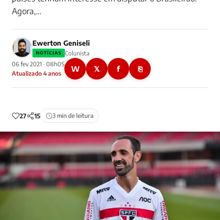
Agora,…
Ewerton Geniseli
Colunista
NOTÍCIAS
06 fev 2021 · 08h05
W
𝕏
f
⎘
Atualizado 4 anos
27
15
3 min de leitura