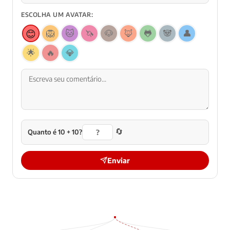
ESCOLHA UM AVATAR:
😊
🦁
🐱
🦄
🐶
🦊
🐸
🐼
👤
🌟
🔥
💎
🔄
Quanto é 10 + 10?
Enviar