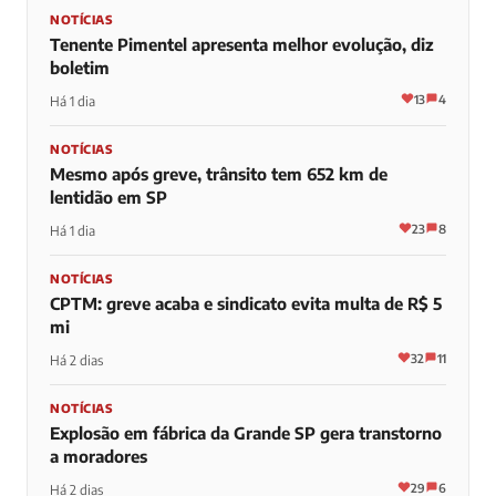
NOTÍCIAS
Tenente Pimentel apresenta melhor evolução, diz
boletim
13
4
Há 1 dia
NOTÍCIAS
Mesmo após greve, trânsito tem 652 km de
lentidão em SP
23
8
Há 1 dia
NOTÍCIAS
CPTM: greve acaba e sindicato evita multa de R$ 5
mi
32
11
Há 2 dias
NOTÍCIAS
Explosão em fábrica da Grande SP gera transtorno
a moradores
29
6
Há 2 dias