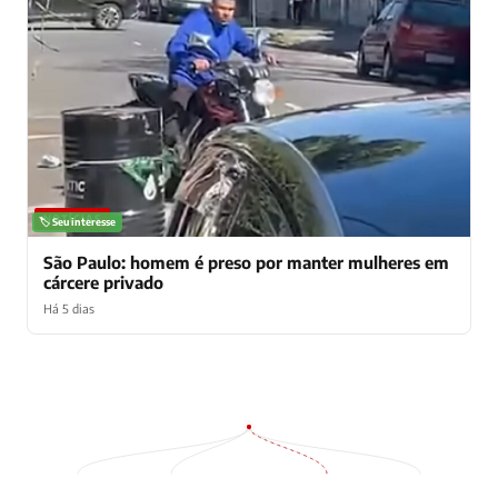
NOTÍCIAS
🏷️ Seu interesse
São Paulo: homem é preso por manter mulheres em
cárcere privado
Há 5 dias