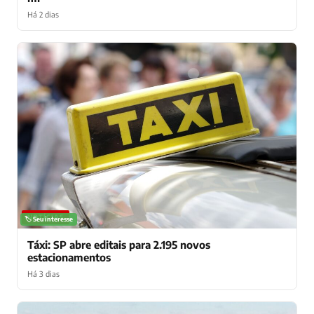
Há 2 dias
NOTÍCIAS
🏷️ Seu interesse
Táxi: SP abre editais para 2.195 novos
estacionamentos
Há 3 dias