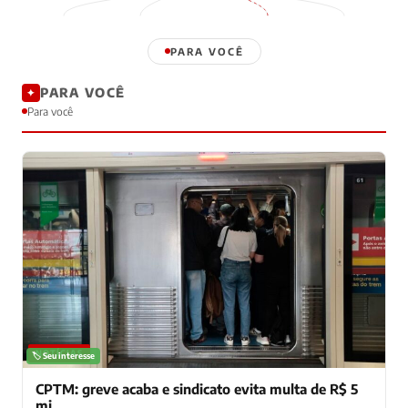
PARA VOCÊ
PARA VOCÊ
✦
Para você
NOTÍCIAS
🏷️ Seu interesse
CPTM: greve acaba e sindicato evita multa de R$ 5
mi