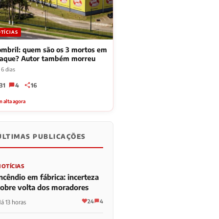
TÍCIAS
mbril: quem são os 3 mortos em
taque? Autor também morreu
 6 dias
31
4
16
 alta agora
ÚLTIMAS PUBLICAÇÕES
NOTÍCIAS
ncêndio em fábrica: incerteza
sobre volta dos moradores
24
4
á 13 horas