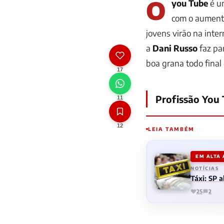
O
you Tube
é um
com o aumento
jovens virão na inte
a
Dani Russo
faz pa
boa grana todo final
17
Profissão You
11
12
LEIA TAMBÉM
EM ALTA
NOTÍCIAS
Táxi: SP 
25
2