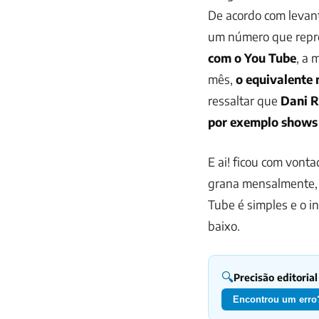
De acordo com levan
um número que repr
com o You Tube
, a 
mês,
o equivalente m
ressaltar que
Dani R
por exemplo shows
E ai! ficou com vont
grana mensalmente, 
Tube é simples e o i
baixo.
🔍
Precisão editorial
Encontrou um erro?