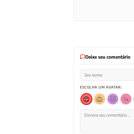
Deixe seu comentário
ESCOLHA UM AVATAR:
😊
🦁
🐱
🦄