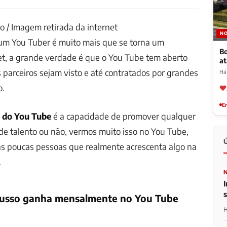
 / Imagem retirada da internet
NO
 um
You Tuber
é muito mais que se torna um
Bo
et, a grande verdade é que o You Tube tem aberto
a
 parceiros sejam visto e até contratados por grandes
Há
o.
Em
 do You Tube
é a capacidade de promover qualquer
e talento ou não, vermos muito isso no You Tube,
s poucas pessoas que realmente acrescenta algo na
.
I
usso ganha mensalmente no You Tube
H