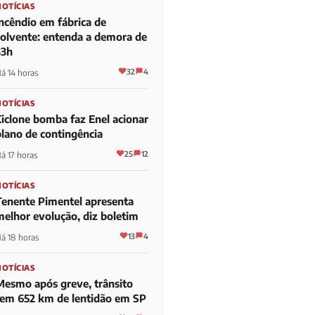
NOTÍCIAS
Incêndio em fábrica de
solvente: entenda a demora de
33h
32
4
á 14 horas
NOTÍCIAS
Ciclone bomba faz Enel acionar
plano de contingência
25
12
á 17 horas
NOTÍCIAS
Tenente Pimentel apresenta
melhor evolução, diz boletim
13
4
á 18 horas
NOTÍCIAS
Mesmo após greve, trânsito
tem 652 km de lentidão em SP