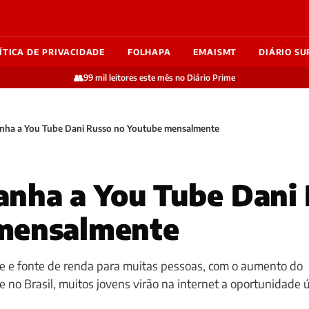
ÍTICA DE PRIVACIDADE
FOLHAPA
EMAISMT
DIÁRIO SU
👥
99 mil leitores este mês no Diário Prime
nha a You Tube Dani Russo no Youtube mensalmente
nha a You Tube Dani 
mensalmente
e e fonte de renda para muitas pessoas, com o aumento do
no Brasil, muitos jovens virão na internet a oportunidade 