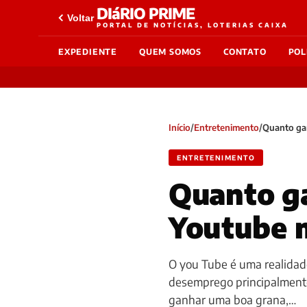
DIáRIO PRIME
Voltar
PORTAL DE NOTÍCIAS, LOTERIAS CAIXA
EXPEDIENTE
QUEM SOMOS
CONTATO
POL
Início
/
Entretenimento
/
Quanto ga
ENTRETENIMENTO
Quanto ga
Youtube 
O you Tube é uma realidad
desemprego principalmente 
ganhar uma boa grana,…