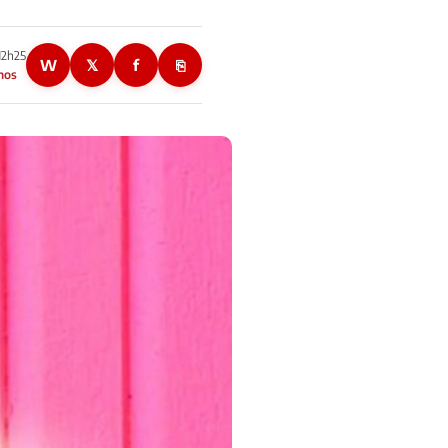
12h25
W
𝕏
f
⎘
nos