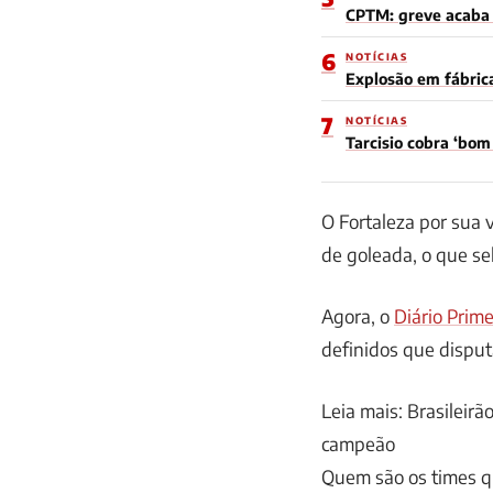
CPTM: greve acaba e
6
NOTÍCIAS
Explosão em fábric
7
NOTÍCIAS
Tarcisio cobra ‘bo
O Fortaleza por sua
de goleada, o que se
Agora, o
Diário Prim
definidos que disput
Leia mais: Brasileir
campeão
Quem são os times q