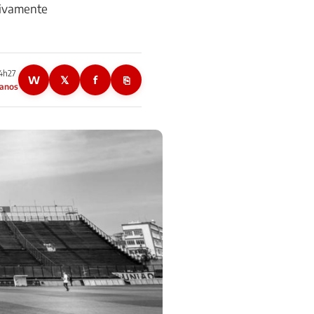
tivamente
14h27
W
𝕏
f
⎘
 anos