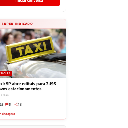
Iniciar conversa
⚡ SUPER INDICADO
TÍCIAS
xi: SP abre editais para 2.195
ovos estacionamentos
2 dias
25
5
18
 alta agora