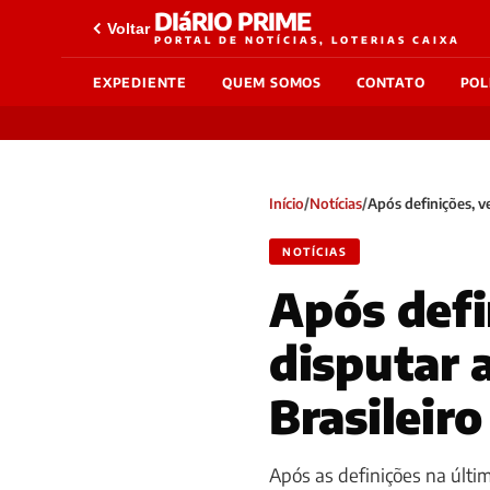
DIáRIO PRIME
Voltar
PORTAL DE NOTÍCIAS, LOTERIAS CAIXA
EXPEDIENTE
QUEM SOMOS
CONTATO
POL
Início
/
Notícias
/
Após definições, v
NOTÍCIAS
Após defi
disputar 
Brasileiro
Após as definições na últim