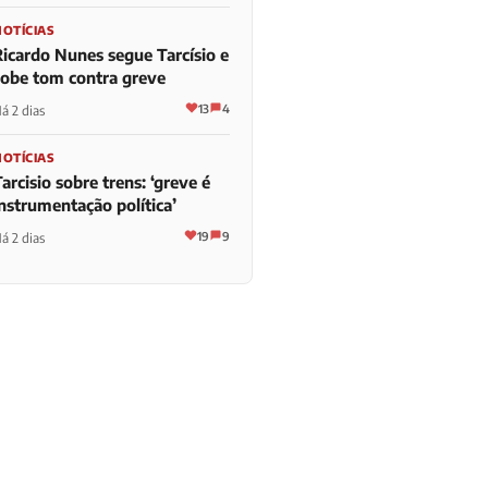
NOTÍCIAS
Ricardo Nunes segue Tarcísio e
sobe tom contra greve
13
4
á 2 dias
NOTÍCIAS
arcisio sobre trens: ‘greve é
instrumentação política’
19
9
á 2 dias