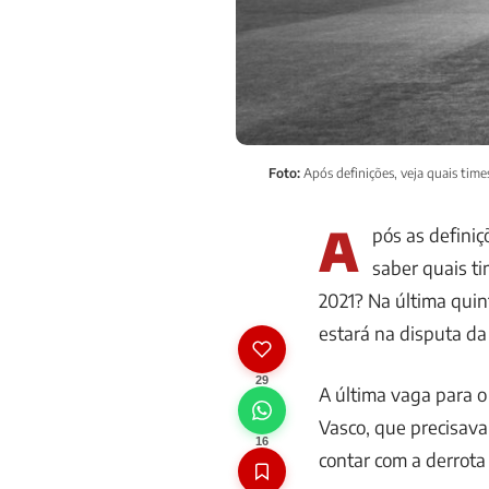
Foto:
Após definições, veja quais tim
A
pós as definiç
saber quais ti
2021? Na última quin
estará na disputa da
29
A última vaga para o
Vasco, que precisava
16
contar com a derrota