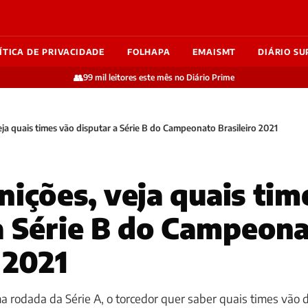
ÍTICA DE PRIVACIDADE
FOLHAPA
EMAISMT
DIÁRIO SU
👥
99 mil leitores este mês no Diário Prime
eja quais times vão disputar a Série B do Campeonato Brasileiro 2021
nições, veja quais tim
a Série B do Campeon
 2021
a rodada da Série A, o torcedor quer saber quais times vão 