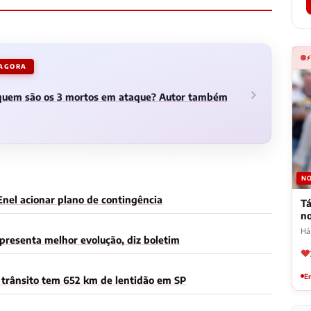
 AGORA
 quem são os 3 mortos em ataque? Autor também
NO
Enel acionar plano de contingência
Tá
n
Há 
presenta melhor evolução, diz boletim
Em
trânsito tem 652 km de lentidão em SP