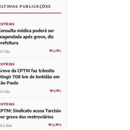
ÚLTIMAS PUBLICAÇÕES
NOTÍCIAS
Consulta médica poderá ser
reagendada após greve, diz
refeitura
22
5
á 1 dia
NOTÍCIAS
Greve da CPTM faz trânsito
atingir 708 km de lentidão em
São Paulo
15
5
á 1 dia
NOTÍCIAS
CPTM: Sindicato acusa Tarcisio
por greve dos metroviários
26
11
á 2 dias