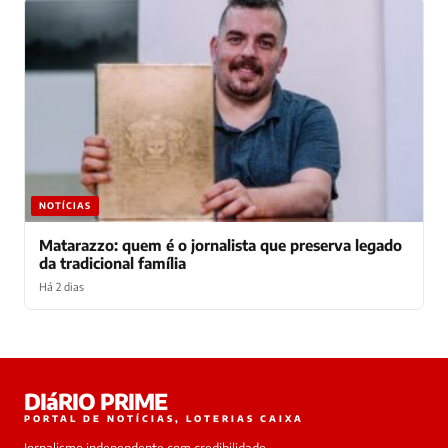
NOTÍCIAS
Matarazzo: quem é o jornalista que preserva legado
da tradicional família
Há 2 dias
Laura
DIáRIO PRIME
online
PORTAL DE NOTÍCIAS, LOTERIAS CAIXA