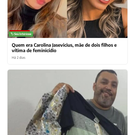
NOTÍCIAS
🏷️ Seu interesse
Quem era Carolina Jasevicius, mãe de dois filhos e
vítima de feminicídio
Há 2 dias