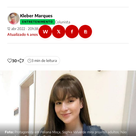
Kleber Marques
Colunista
ENTRETENIMENTO
12 abr 2022 · 20h38
W
𝕏
f
⎘
Atualizado 4 anos
30
7
3 min de leitura
Foto:
Protagonista em Poliana Moça, Sophia Valverde mira projetos adultos: Não