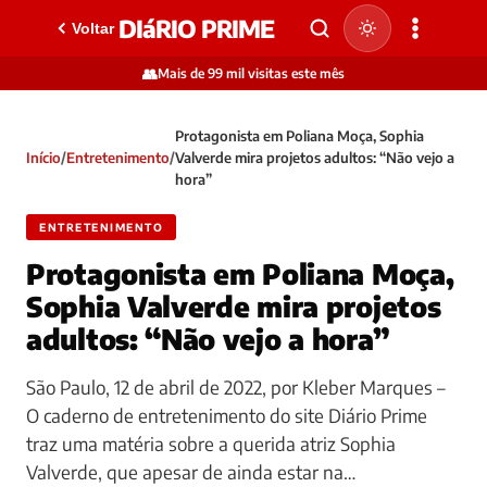
DIáRIO PRIME
Voltar
👥
Mais de 99 mil visitas este mês
Protagonista em Poliana Moça, Sophia
Início
/
Entretenimento
/
Valverde mira projetos adultos: “Não vejo a
hora”
ENTRETENIMENTO
Protagonista em Poliana Moça,
Sophia Valverde mira projetos
adultos: “Não vejo a hora”
São Paulo, 12 de abril de 2022, por Kleber Marques –
O caderno de entretenimento do site Diário Prime
traz uma matéria sobre a querida atriz Sophia
Valverde, que apesar de ainda estar na…