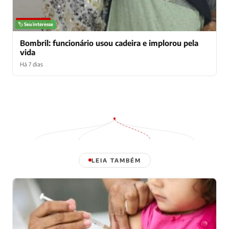
NOTÍCIAS
🏷️ Seu interesse
Bombril: funcionário usou cadeira e implorou pela
vida
Há 7 dias
LEIA TAMBÉM