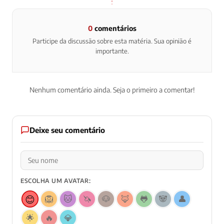
0
comentários
Participe da discussão sobre esta matéria. Sua opinião é
importante.
Nenhum comentário ainda. Seja o primeiro a comentar!
Deixe seu comentário
ESCOLHA UM AVATAR:
😊
🦁
🐱
🦄
🐶
🦊
🐸
🐼
👤
🌟
🔥
💎