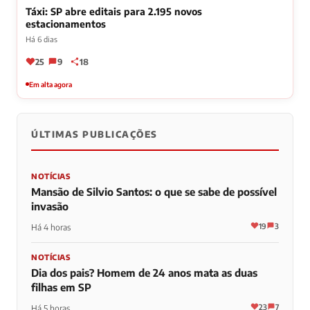
Táxi: SP abre editais para 2.195 novos
estacionamentos
Há 6 dias
25
9
18
Em alta agora
ÚLTIMAS PUBLICAÇÕES
NOTÍCIAS
Mansão de Silvio Santos: o que se sabe de possível
invasão
19
3
Há 4 horas
NOTÍCIAS
Dia dos pais? Homem de 24 anos mata as duas
filhas em SP
23
7
Há 5 horas