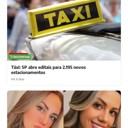
NOTÍCIAS
🏷️ Seu interesse
Táxi: SP abre editais para 2.195 novos
estacionamentos
Há 6 dias