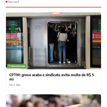
Para você
NOTÍCIAS
🏷️ Seu interesse
CPTM: greve acaba e sindicato evita multa de R$ 5
mi
Há 4 dias