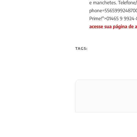
e manchetes. Telefone
phone=5565999248700&t
Prime!">01465 9 9924-
acesse sua página de a
TAGS: