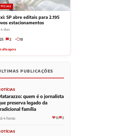
TÍCIAS
xi: SP abre editais para 2.195
ovos estacionamentos
 4 dias
25
2
18
 alta agora
ÚLTIMAS PUBLICAÇÕES
NOTÍCIAS
Matarazzo: quem é o jornalista
que preserva legado da
radicional família
13
2
á 4 horas
NOTÍCIAS