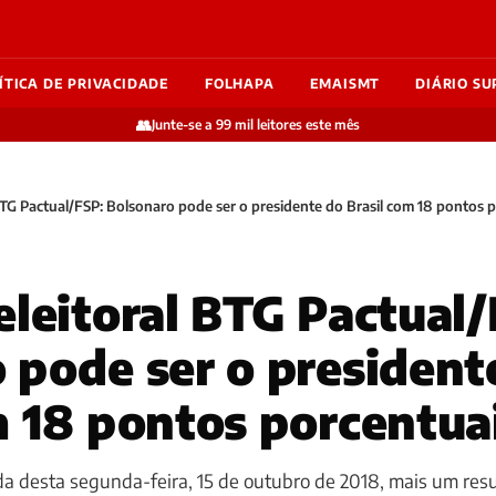
ÍTICA DE PRIVACIDADE
FOLHAPA
EMAISMT
DIÁRIO SU
👥
Junte-se a 99 mil leitores este mês
BTG Pactual/FSP: Bolsonaro pode ser o presidente do Brasil com 18 pontos 
eleitoral BTG Pactual/
 pode ser o president
m 18 pontos porcentua
a desta segunda-feira, 15 de outubro de 2018, mais um res