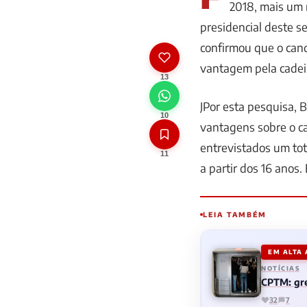
2018, mais um r
presidencial deste 
confirmou que o cand
vantagem pela cadei
13
JPor esta pesquisa, 
10
vantagens sobre o c
entrevistados um tot
11
a partir dos 16 anos
LEIA TAMBÉM
EM ALTA
NOTÍCIAS
CPTM: gre
32
7