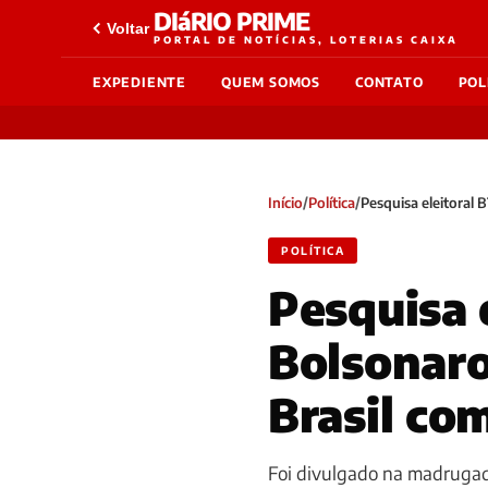
DIáRIO PRIME
Voltar
PORTAL DE NOTÍCIAS, LOTERIAS CAIXA
EXPEDIENTE
QUEM SOMOS
CONTATO
POL
Início
/
Política
/
Pesquisa eleitoral 
POLÍTICA
Pesquisa 
Bolsonaro
Brasil co
Foi divulgado na madrugad