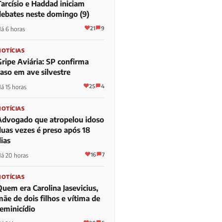
Tarcísio e Haddad iniciam
debates neste domingo (9)
21
9
á 6 horas
NOTÍCIAS
Gripe Aviária: SP confirma
caso em ave silvestre
25
4
á 15 horas
NOTÍCIAS
Advogado que atropelou idoso
duas vezes é preso após 18
ias
16
7
á 20 horas
NOTÍCIAS
Quem era Carolina Jasevicius,
ãe de dois filhos e vítima de
feminicídio