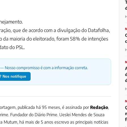
H
anejamento.
ação, que de acordo com a divulgação do Datafolha,
to da maioria do eleitorado, foram 58% de intenções
dato do PSL.
H
— Nosso compromisso é com a informação correta.
 Nos notifique
d
H
rtagem, publicada há 95 meses, é assinada por
Redação
,
m
Prime.
Fundador do Diário Prime. Ueslei Mendes de Souza
a Mutum, há mais de 5 anos escrevo as principais notícias