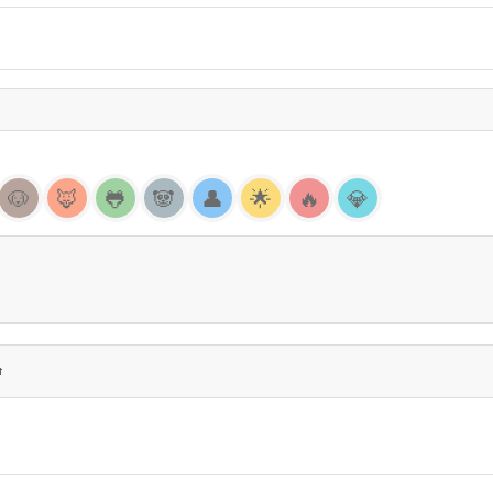
🐶
🦊
🐸
🐼
👤
🌟
🔥
💎
