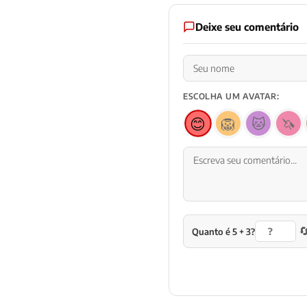
Deixe seu comentário
ESCOLHA UM AVATAR:
😊
🦁
🐱
🦄

Quanto é 5 + 3?