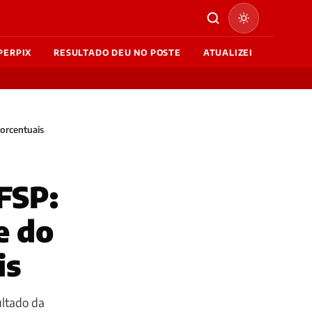
PERPIX
RESULTADO DEU NO POSTE
ATUALIZEI
porcentuais
FSP:
e do
is
ultado da