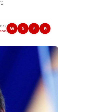
TG
11h23
W
𝕏
f
⎘
 anos