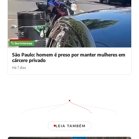
NOTÍCIAS
🏷️ Seu interesse
São Paulo: homem é preso por manter mulheres em
cárcere privado
Há 7 dias
LEIA TAMBÉM