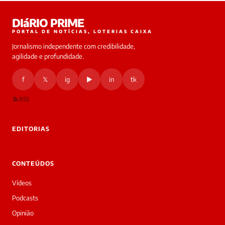
Laura
DIáRIO PRIME
online
PORTAL DE NOTÍCIAS, LOTERIAS CAIXA
Jornalismo independente com credibilidade,
HOJE
agilidade e profundidade.
🔒 As
nsagens
f
𝕏
ig
▶
in
tk
desta
onversa
são
RSS
rivadas
tre você
 Laura.
EDITORIAS
Laura
Oi!
👋
CONTEÚDOS
Bom
dia!
Vídeos
Sou
a
Podcasts
Laura,
Opinião
daqui