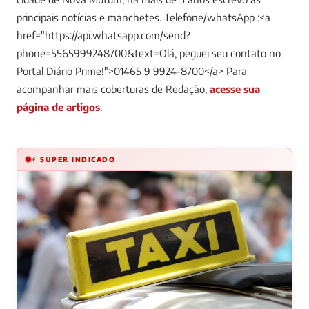
principais notícias e manchetes. Telefone/whatsApp :<a
href="https://api.whatsapp.com/send?
phone=5565999248700&text=Olá, peguei seu contato no
Portal Diário Prime!">01465 9 9924-8700</a>
Para
acompanhar mais coberturas de Redação,
acesse sua
página de artigos
.
⚡ SUPER INDICADO