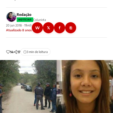
Redação
Colunista
NOTÍCIAS
20 jun 2018 · 11h49
W
𝕏
f
⎘
Atualizado 8 anos
14
17
3 min de leitura