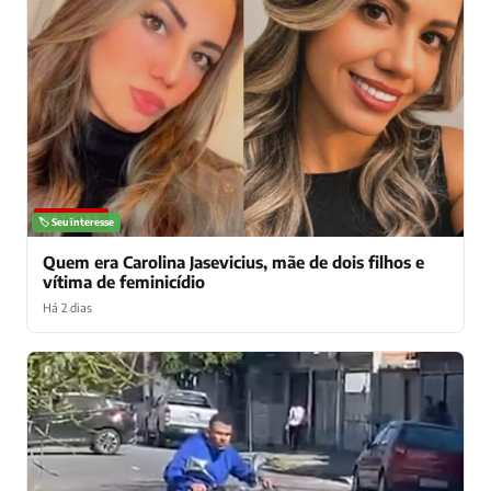
NOTÍCIAS
🏷️ Seu interesse
Quem era Carolina Jasevicius, mãe de dois filhos e
vítima de feminicídio
Há 2 dias