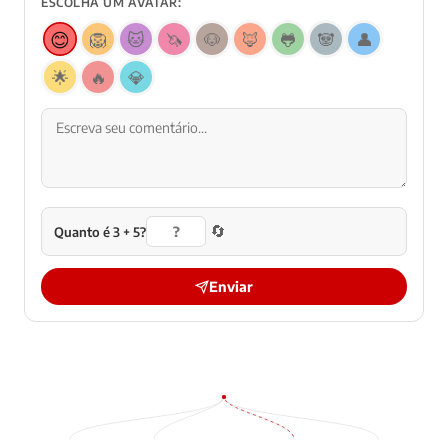
ESCOLHA UM AVATAR:
😊
🦁
🐱
🦄
🐶
🦊
🐸
🐼
👤
🌟
🔥
💎
🔄
Quanto é 3 + 5?
Enviar