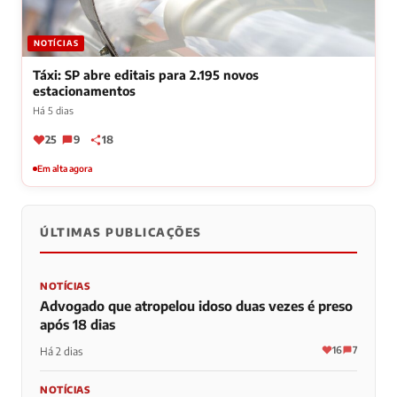
NOTÍCIAS
Táxi: SP abre editais para 2.195 novos
estacionamentos
Há 5 dias
25
9
18
Em alta agora
ÚLTIMAS PUBLICAÇÕES
NOTÍCIAS
Advogado que atropelou idoso duas vezes é preso
após 18 dias
16
7
Há 2 dias
NOTÍCIAS