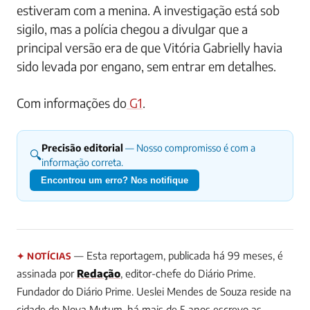
estiveram com a menina. A investigação está sob
sigilo, mas a polícia chegou a divulgar que a
principal versão era de que Vitória Gabrielly havia
sido levada por engano, sem entrar em detalhes.
Com informações do
G1
.
Precisão editorial
— Nosso compromisso é com a
🔍
informação correta.
Encontrou um erro? Nos notifique
— Esta reportagem, publicada há 99 meses, é
✦ NOTÍCIAS
assinada por
Redação
, editor-chefe do Diário Prime.
Fundador do Diário Prime. Ueslei Mendes de Souza reside na
cidade de Nova Mutum, há mais de 5 anos escrevo as