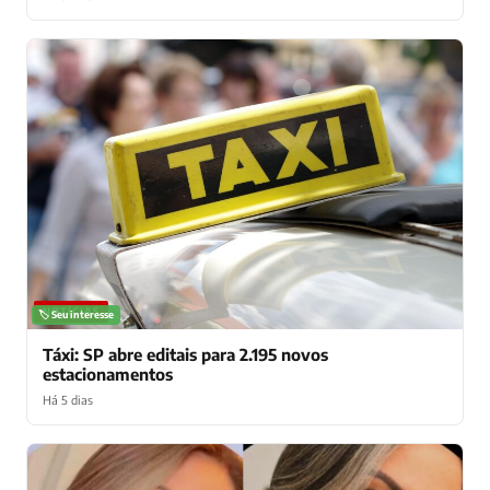
NOTÍCIAS
🏷️ Seu interesse
Táxi: SP abre editais para 2.195 novos
estacionamentos
Há 5 dias