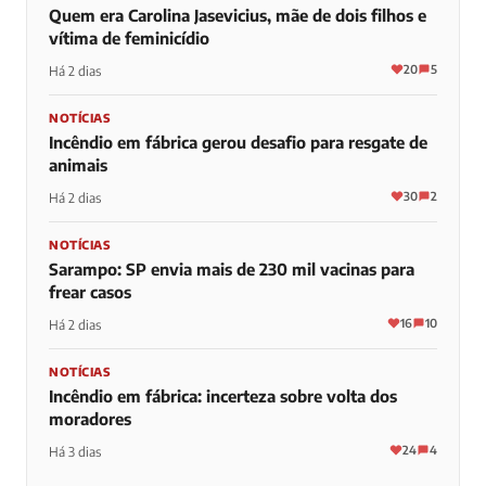
Quem era Carolina Jasevicius, mãe de dois filhos e
vítima de feminicídio
20
5
Há 2 dias
NOTÍCIAS
Incêndio em fábrica gerou desafio para resgate de
animais
30
2
Há 2 dias
NOTÍCIAS
Sarampo: SP envia mais de 230 mil vacinas para
frear casos
16
10
Há 2 dias
NOTÍCIAS
Incêndio em fábrica: incerteza sobre volta dos
moradores
24
4
Há 3 dias