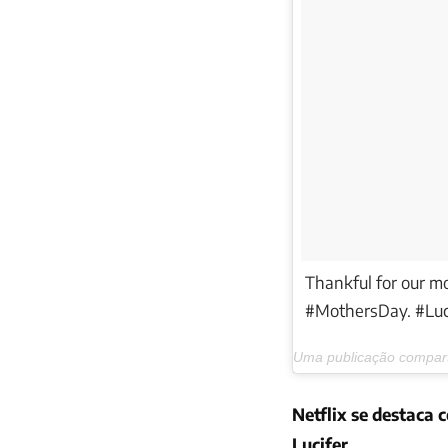
Thankful for our m
#MothersDay. #Luc
Uma publicação comparti
Netflix se destaca 
Lucifer