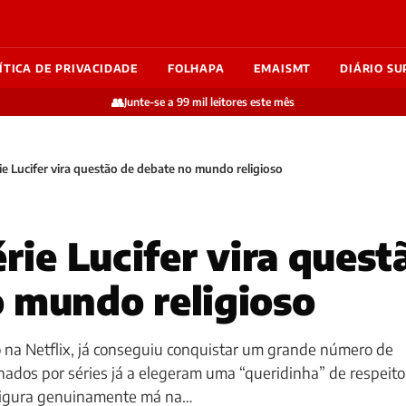
ÍTICA DE PRIVACIDADE
FOLHAPA
EMAISMT
DIÁRIO SU
👥
Junte-se a 99 mil leitores este mês
rie Lucifer vira questão de debate no mundo religioso
érie Lucifer vira quest
 mundo religioso
ão na Netflix, já conseguiu conquistar um grande número de
ados por séries já a elegeram uma “queridinha” de respeito
 figura genuinamente má na…