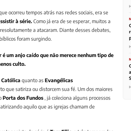
H
ue ocorreu tempos atrás nas redes sociais, era se
sistir à série.
Como já era de se esperar, muitos a
 resolutamente a atacaram. Diante desses debates,
p
bíblicos foram surgindo.
H
r é um anjo caído que não merece nenhum tipo de
enos culto.
 Católica
quanto as
Evangélicas
H
o que satiriza ou distorcem sua fé. Um dos maiores
 o
Porta dos Fundos
, já coleciona alguns processos
satirizando aquilo que as igrejas chamam de