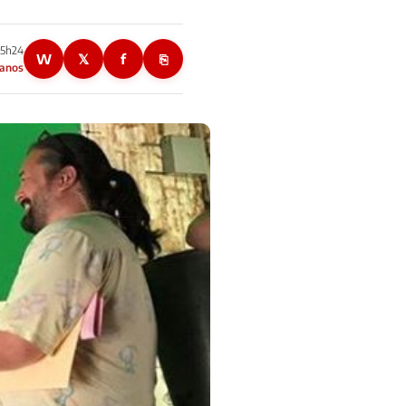
15h24
W
𝕏
f
⎘
 anos