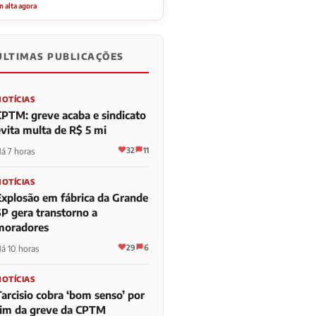
 alta agora
ÚLTIMAS PUBLICAÇÕES
NOTÍCIAS
CPTM: greve acaba e sindicato
evita multa de R$ 5 mi
32
11
á 7 horas
NOTÍCIAS
Explosão em fábrica da Grande
SP gera transtorno a
moradores
29
6
á 10 horas
NOTÍCIAS
Tarcisio cobra ‘bom senso’ por
fim da greve da CPTM