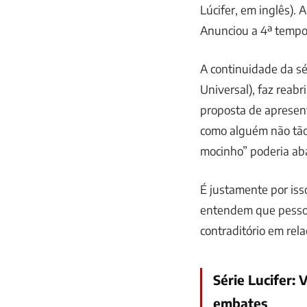
Lúcifer, em inglês). 
Anunciou a 4ª tempor
A continuidade da sé
Universal), faz reabr
proposta de apresent
como alguém não tão
mocinho”
poderia abal
É justamente por isso
entendem que pessoa
contraditório em rela
Série Lucifer: 
embates