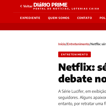
DIáRIO PRIME
Voltar
PORTAL DE NOTÍCIAS, LOTERIAS CAIXA
EXPEDIENTE
QUEM SOMOS
CONTATO
POL
Início
/
Entretenimento
/
Netflix: sé
ENTRETENIMENTO
Netflix: s
debate no
A Série Lucifer, em exibiç
seguidores. Alguns apaixon
entanto, por retratar uma