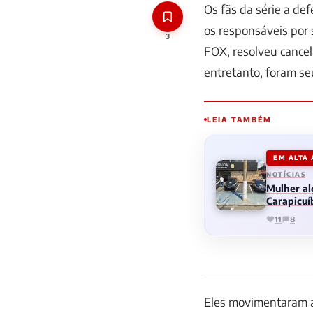
Os fãs da série a de
os responsáveis por 
3
FOX, resolveu cance
entretanto, foram se
LEIA TAMBÉM
EM ALTA
NOTÍCIAS
Mulher al
Carapicuí
11
8
Eles movimentaram a