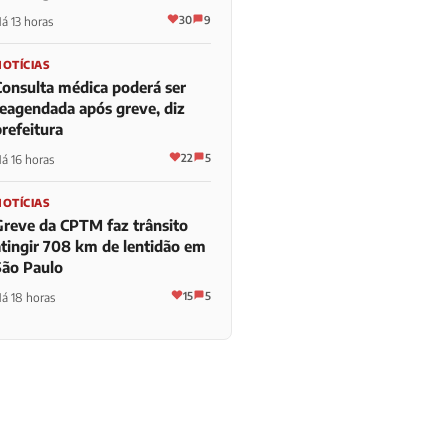
30
9
á 13 horas
NOTÍCIAS
Consulta médica poderá ser
reagendada após greve, diz
refeitura
22
5
á 16 horas
NOTÍCIAS
Greve da CPTM faz trânsito
atingir 708 km de lentidão em
São Paulo
15
5
á 18 horas