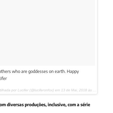
others who are goddesses on earth. Happy
ifer
lhada por Lucifer (@luciferonfox) em
13 de Mai, 2018 às 2:31 PDT
com diversas produções, inclusive, com a série