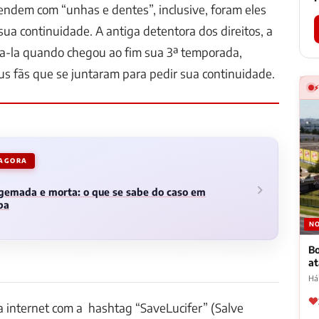
fendem com “unhas e dentes”, inclusive, foram eles
sua continuidade. A antiga detentora dos direitos, a
la-la quando chegou ao fim sua 3ª temporada,
us fãs que se juntaram para pedir sua continuidade.
 AGORA
gemada e morta: o que se sabe do caso em
ba
NO
Bo
a
Há
 internet com a hashtag “SaveLucifer” (Salve