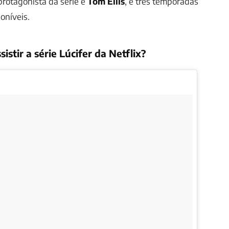
 protagonista da série é
Tom Ellis
, e três temporadas
poníveis.
istir a série Lúcifer da Netflix?