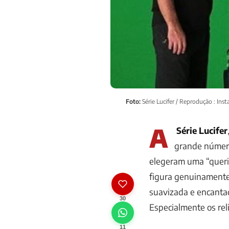
Foto:
Série Lucifer / Reprodução : Ins
A
Série Lucifer
grande número
elegeram uma “querid
figura genuinamente 
suavizada e encantad
30
Especialmente os rel
11