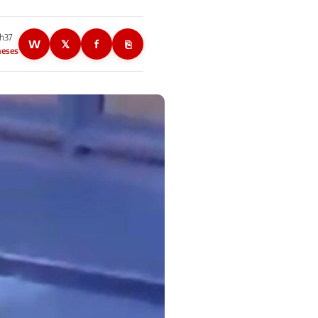
1h37
W
𝕏
f
⎘
meses