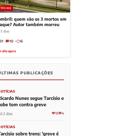
TÍCIAS
mbril: quem são os 3 mortos em
taque? Autor também morreu
 5 dias
31
10
16
 alta agora
ÚLTIMAS PUBLICAÇÕES
NOTÍCIAS
Ricardo Nunes segue Tarcísio e
sobe tom contra greve
13
4
á 2 dias
NOTÍCIAS
arcisio sobre trens: ‘greve é