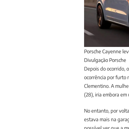
Porsche Cayenne lev
Divulgação Porsche
Depois do ocorrido, 
ocorrência por furto n
Clementino. A mulher
(28), iria embora em 
No entanto, por volt
estava mais na garag
possível ver que a m