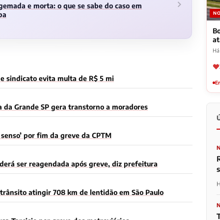
gemada e morta: o que se sabe do caso em
NO
ba
Bo
a
Há
 sindicato evita multa de R$ 5 mi
Em
a da Grande SP gera transtorno a moradores
m senso’ por fim da greve da CPTM
derá ser reagendada após greve, diz prefeitura
H
trânsito atingir 708 km de lentidão em São Paulo
T