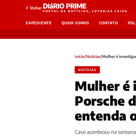
DIáRIO PRIME
Voltar
PORTAL DE NOTÍCIAS, LOTERIAS CAIXA
EXPEDIENTE
QUEM SOMOS
CONTATO
POL
Início
/
Notícias
/
Mulher é investiga
NOTÍCIAS
Mulher é 
Porsche d
entenda o
Caso aconteceu na semana 