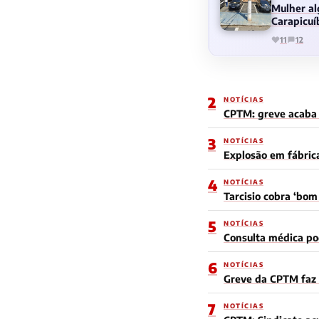
Mulher al
Carapicuí
11
12
2
NOTÍCIAS
CPTM: greve acaba e
3
NOTÍCIAS
Explosão em fábric
4
NOTÍCIAS
Tarcisio cobra ‘bo
5
NOTÍCIAS
Consulta médica po
6
NOTÍCIAS
Greve da CPTM faz 
7
NOTÍCIAS