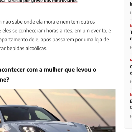
sa Tarcisio por greve dos metroviários
H
 não sabe onde ela mora e nem tem outros
e eles se conheceram horas antes, em um evento, e
T
 apartamento dele, após passarem por uma loja de
ar bebidas alcoólicas.
H
acontecer com a mulher que levou o
d
nne?
H
H