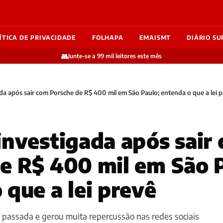
ÍTICA DE PRIVACIDADE
FOLHAPA
EMAISMT
DIÁRIO SU
👥
Junte-se a 99 mil leitores este mês
da após sair com Porsche de R$ 400 mil em São Paulo; entenda o que a lei 
investigada após sair
e R$ 400 mil em São 
 que a lei prevê
passada e gerou muita repercussão nas redes sociais