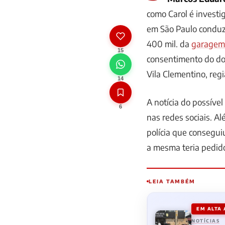
como Carol é investi
em São Paulo conduz
400 mil. da
garagem
15
consentimento do don
Vila Clementino, regi
14
A notícia do possíve
6
nas redes sociais. A
polícia que consegui
a mesma teria pedido
LEIA TAMBÉM
EM ALTA
NOTÍCIAS