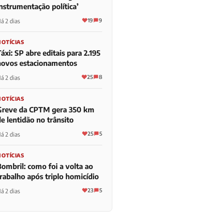
instrumentação política’
19
9
á 2 dias
NOTÍCIAS
áxi: SP abre editais para 2.195
novos estacionamentos
25
8
á 2 dias
NOTÍCIAS
Greve da CPTM gera 350 km
e lentidão no trânsito
25
5
á 2 dias
NOTÍCIAS
Bombril: como foi a volta ao
trabalho após triplo homicídio
23
5
á 2 dias