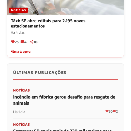
NOTÍCIAS
Táxi: SP abre editais para 2.195 novos
estacionamentos
Há 4 dias
25
4
18
Em alta agora
ÚLTIMAS PUBLICAÇÕES
NOTÍCIAS
Incêndio em fábrica gerou desafio para resgate de
animais
30
2
Há 1 dia
NOTÍCIAS
Sarampo: SP envia mais de 230 mil vacinas para