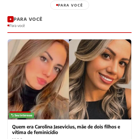
PARA VOCÊ
PARA VOCÊ
✦
Para você
NOTÍCIAS
🏷️ Seu interesse
Quem era Carolina Jasevicius, mãe de dois filhos e
vítima de feminicídio