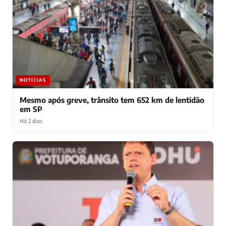
NOTÍCIAS
Mesmo após greve, trânsito tem 652 km de lentidão
em SP
Há 2 dias