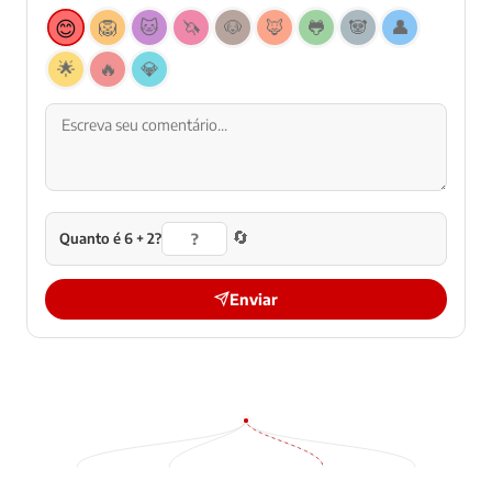
😊
🦁
🐱
🦄
🐶
🦊
🐸
🐼
👤
🌟
🔥
💎
🔄
Quanto é 6 + 2?
Enviar