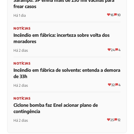
frear casos
16
10
Há 1 dia
NOTÍCIAS
Incêndio em fábrica: incerteza sobre volta dos
moradores
24
4
Há 2 dias
NOTÍCIAS
Incêndio em fábrica de solvente: entenda a demora
de 33h
32
4
Há 2 dias
NOTÍCIAS
Ciclone bomba faz Enel acionar plano de
contingência
25
12
Há 2 dias