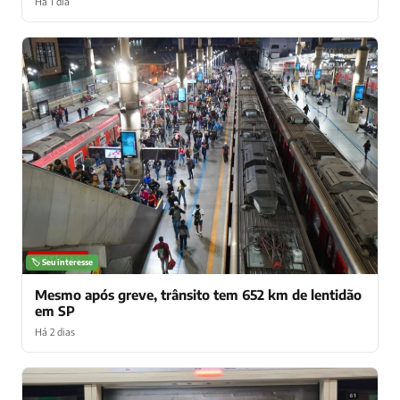
Há 1 dia
NOTÍCIAS
🏷️ Seu interesse
Mesmo após greve, trânsito tem 652 km de lentidão
em SP
Há 2 dias