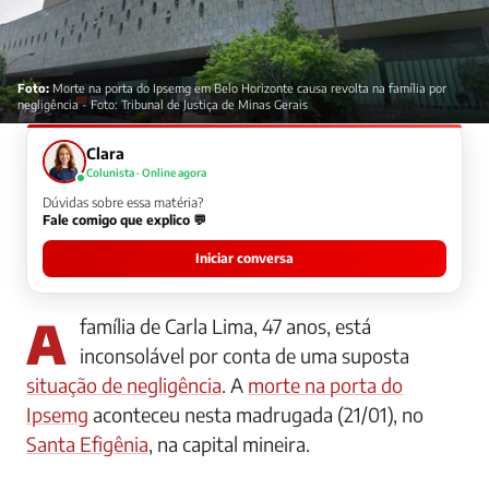
Foto:
Morte na porta do Ipsemg em Belo Horizonte causa revolta na família por
negligência - Foto: Tribunal de Justiça de Minas Gerais
Clara
Colunista · Online agora
Dúvidas sobre essa matéria?
Fale comigo que explico 💬
Iniciar conversa
A família de Carla Lima, 47 anos, está
inconsolável por conta de uma suposta
situação de negligência
. A
morte na porta do
Ipsemg
aconteceu nesta madrugada (21/01), no
Santa Efigênia
, na capital mineira.