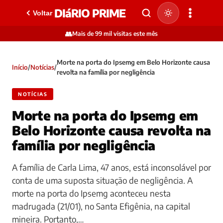
DIáRIO PRIME
Voltar
👥
Mais de 99 mil visitas este mês
Morte na porta do Ipsemg em Belo Horizonte causa
Início
/
Notícias
/
revolta na família por negligência
NOTÍCIAS
Morte na porta do Ipsemg em
Belo Horizonte causa revolta na
família por negligência
A família de Carla Lima, 47 anos, está inconsolável por
conta de uma suposta situação de negligência. A
morte na porta do Ipsemg aconteceu nesta
madrugada (21/01), no Santa Efigênia, na capital
mineira. Portanto,…