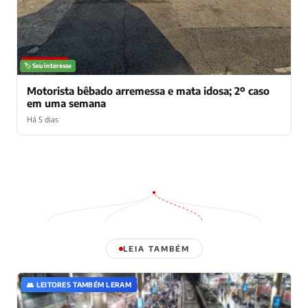
NOTÍCIAS
🏷️ Seu interesse
Motorista bêbado arremessa e mata idosa; 2º caso
em uma semana
Há 5 dias
LEIA TAMBÉM
👥 LEITORES TAMBÉM LERAM