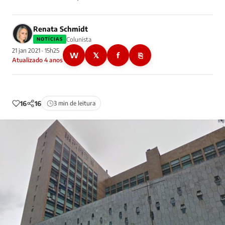
Renata Schmidt
Colunista
NOTÍCIAS
21 jan 2021 · 15h25
W
𝕏
f
⎘
Atualizado 4 anos
16
16
3 min de leitura