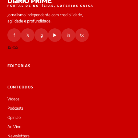
DIáRIO PRIME
online
PORTAL DE NOTÍCIAS, LOTERIAS CAIXA
Jornalismo independente com credibilidade,
HOJE
agilidade e profundidade.
🔒 As
nsagens
f
𝕏
ig
▶
in
tk
desta
onversa
são
RSS
rivadas
tre você
 Laura.
EDITORIAS
Laura
Oi!
👋
CONTEÚDOS
Boa
tarde!
Vídeos
Sou
a
Podcasts
Laura,
Opinião
daqui
do
Ao Vivo
Diário
Newsletters