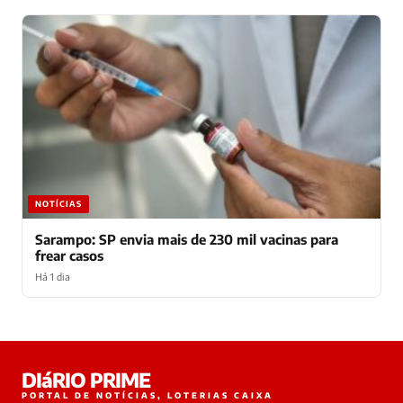
NOTÍCIAS
Sarampo: SP envia mais de 230 mil vacinas para
frear casos
Há 1 dia
Laura
DIáRIO PRIME
online
PORTAL DE NOTÍCIAS, LOTERIAS CAIXA