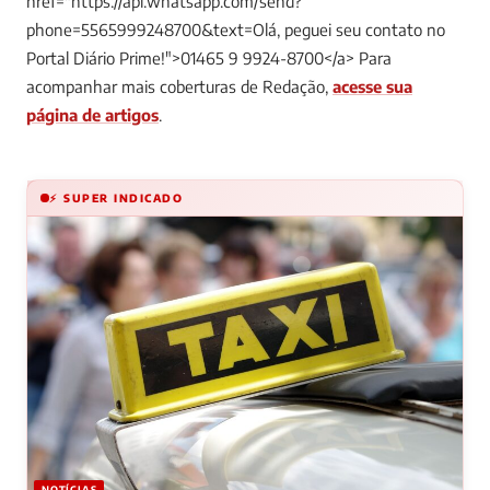
href="https://api.whatsapp.com/send?
phone=5565999248700&text=Olá, peguei seu contato no
Portal Diário Prime!">01465 9 9924-8700</a>
Para
acompanhar mais coberturas de Redação,
acesse sua
página de artigos
.
⚡ SUPER INDICADO
NOTÍCIAS