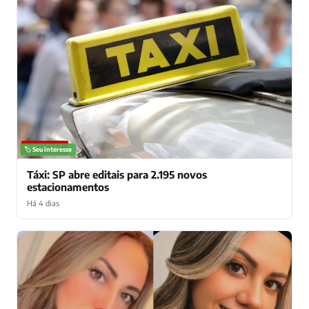
NOTÍCIAS
🏷️ Seu interesse
Táxi: SP abre editais para 2.195 novos
estacionamentos
Há 4 dias