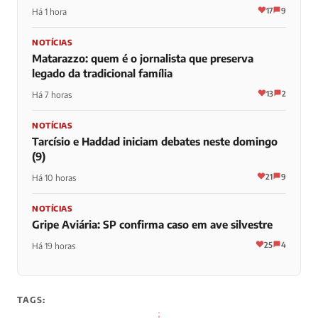
17
9
Há 1 hora
NOTÍCIAS
Matarazzo: quem é o jornalista que preserva
legado da tradicional família
13
2
Há 7 horas
NOTÍCIAS
Tarcísio e Haddad iniciam debates neste domingo
(9)
21
9
Há 10 horas
NOTÍCIAS
Gripe Aviária: SP confirma caso em ave silvestre
25
4
Há 19 horas
TAGS: