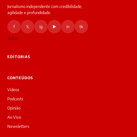
Jornalismo independente com credibilidade,
HOJE
agilidade e profundidade.
🔒 As
nsagens
f
𝕏
ig
▶
in
tk
desta
onversa
são
RSS
rivadas
tre você
 Laura.
EDITORIAS
Laura
Oi!
👋
CONTEÚDOS
Boa
tarde!
Vídeos
Sou
a
Podcasts
Laura,
Opinião
daqui
do
Ao Vivo
Diário
Newsletters
Prime.
O