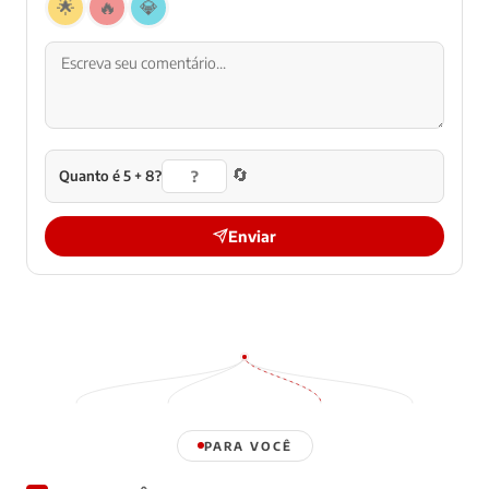
🌟
🔥
💎
🔄
Quanto é 5 + 8?
Enviar
PARA VOCÊ