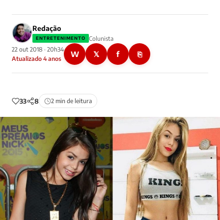
Redação
Colunista
ENTRETENIMENTO
22 out 2018 · 20h34
W
𝕏
f
⎘
Atualizado 4 anos
33
8
2 min de leitura