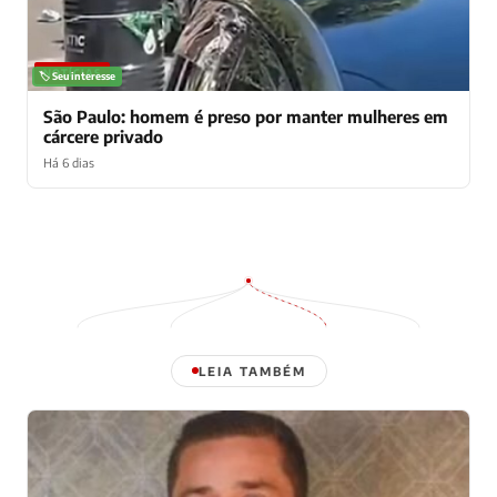
NOTÍCIAS
🏷️ Seu interesse
São Paulo: homem é preso por manter mulheres em
cárcere privado
Há 6 dias
LEIA TAMBÉM