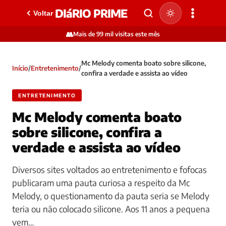
DIáRIO PRIME
Voltar
👥
Mais de 99 mil visitas este mês
Mc Melody comenta boato sobre silicone,
Início
/
Entretenimento
/
confira a verdade e assista ao vídeo
ENTRETENIMENTO
Mc Melody comenta boato
sobre silicone, confira a
verdade e assista ao vídeo
Diversos sites voltados ao entretenimento e fofocas
publicaram uma pauta curiosa a respeito da Mc
Melody, o questionamento da pauta seria se Melody
teria ou não colocado silicone. Aos 11 anos a pequena
vem…