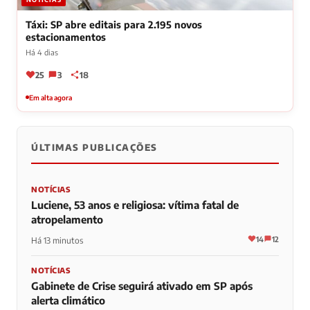
Táxi: SP abre editais para 2.195 novos
estacionamentos
Há 4 dias
25
3
18
Em alta agora
ÚLTIMAS PUBLICAÇÕES
NOTÍCIAS
Luciene, 53 anos e religiosa: vítima fatal de
atropelamento
14
12
Há 13 minutos
NOTÍCIAS
Gabinete de Crise seguirá ativado em SP após
alerta climático