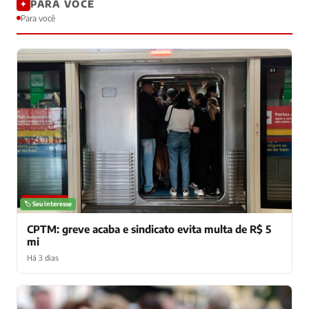
PARA VOCÊ
✦
Para você
NOTÍCIAS
🏷️ Seu interesse
CPTM: greve acaba e sindicato evita multa de R$ 5
mi
Há 3 dias