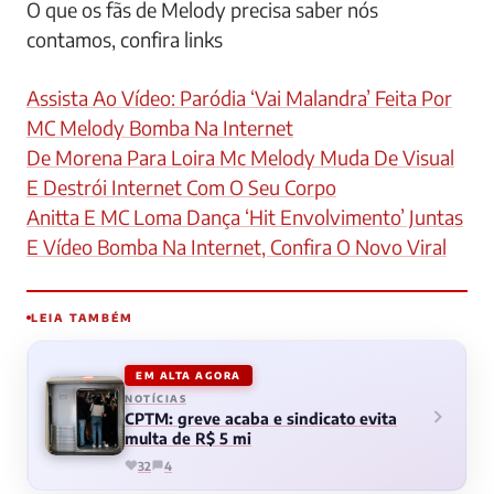
O que os fãs de Melody precisa saber nós
contamos, confira links
Assista Ao Vídeo: Paródia ‘Vai Malandra’ Feita Por
MC Melody Bomba Na Internet
De Morena Para Loira Mc Melody Muda De Visual
E Destrói Internet Com O Seu Corpo
Anitta E MC Loma Dança ‘Hit Envolvimento’ Juntas
E Vídeo Bomba Na Internet, Confira O Novo Viral
LEIA TAMBÉM
EM ALTA AGORA
NOTÍCIAS
CPTM: greve acaba e sindicato evita
multa de R$ 5 mi
32
4