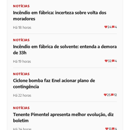
NOTÍCIAS
Incêndio em fábrica: incerteza sobre volta dos
moradores
24
4
Há 18 horas
NOTÍCIAS
Incêndio em fábrica de solvente: entenda a demora
de 33h
32
4
Há 19 horas
NOTÍCIAS
Ciclone bomba faz Enel acionar plano de
contingência
25
12
Há 22 horas
NOTÍCIAS
Tenente Pimentel apresenta melhor evolução, diz
boletim
13
4
Há 24 horas