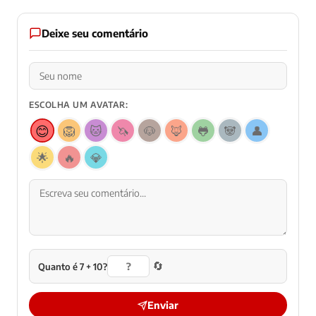
Deixe seu comentário
ESCOLHA UM AVATAR:
😊
🦁
🐱
🦄
🐶
🦊
🐸
🐼
👤
🌟
🔥
💎
🔄
Quanto é 7 + 10?
Enviar