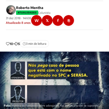
Roberto Mentha
Colunista
ATUALIDADES
31 dez 2018 · 14h08
W
𝕏
f
⎘
Atualizado 8 anos
10
15
3 min de leitura
Foto:
Matéria do Fantástico sobre advogados, faz denúncia grave de supostos