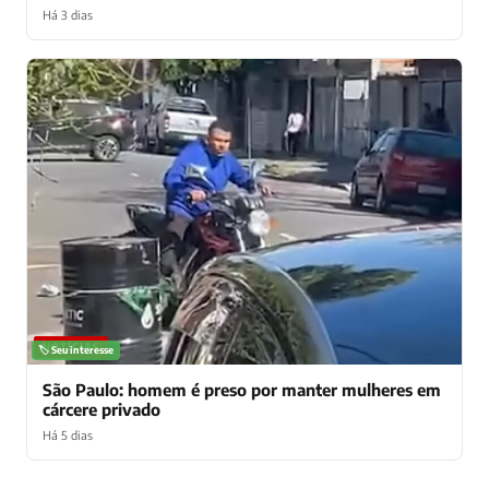
Há 3 dias
NOTÍCIAS
🏷️ Seu interesse
São Paulo: homem é preso por manter mulheres em
cárcere privado
Há 5 dias