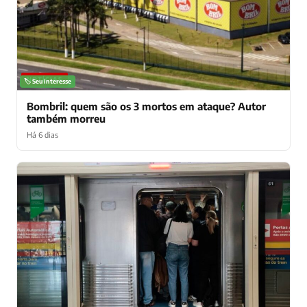
NOTÍCIAS
🏷️ Seu interesse
Bombril: quem são os 3 mortos em ataque? Autor
também morreu
Há 6 dias