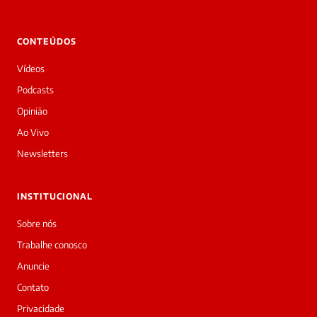
Laura
Oi!
👋
CONTEÚDOS
Bom
dia!
Vídeos
Sou
a
Podcasts
Laura,
Opinião
daqui
do
Ao Vivo
Diário
Newsletters
Prime.
O
jornalista
INSTITUCIONAL
Roberto
Mentha
Sobre nós
acabou
Trabalhe conosco
de
cobrir
Anuncie
essa
Contato
matéria
—
Privacidade
e