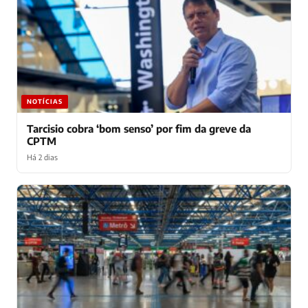
NOTÍCIAS
Tarcisio cobra ‘bom senso’ por fim da greve da
CPTM
Há 2 dias