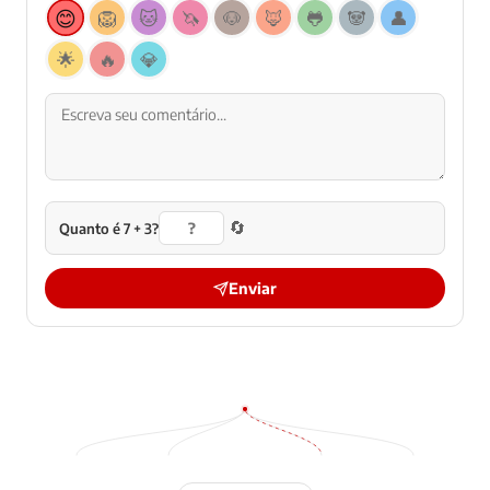
😊
🦁
🐱
🦄
🐶
🦊
🐸
🐼
👤
🌟
🔥
💎
🔄
Quanto é 7 + 3?
Enviar