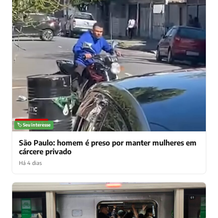
NOTÍCIAS
🏷️ Seu interesse
São Paulo: homem é preso por manter mulheres em
cárcere privado
Há 4 dias