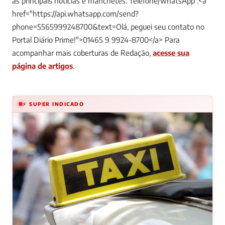
as principais notícias e manchetes. Telefone/whatsApp :<a
href="https://api.whatsapp.com/send?
phone=5565999248700&text=Olá, peguei seu contato no
Portal Diário Prime!">01465 9 9924-8700</a>
Para
acompanhar mais coberturas de Redação,
acesse sua
página de artigos
.
⚡ SUPER INDICADO