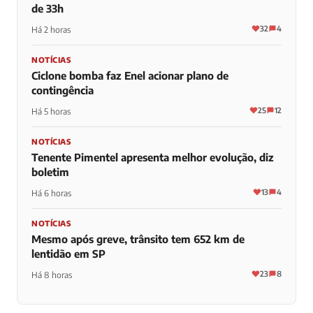
de 33h
32
4
Há 2 horas
NOTÍCIAS
Ciclone bomba faz Enel acionar plano de
contingência
25
12
Há 5 horas
NOTÍCIAS
Tenente Pimentel apresenta melhor evolução, diz
boletim
13
4
Há 6 horas
NOTÍCIAS
Mesmo após greve, trânsito tem 652 km de
lentidão em SP
23
8
Há 8 horas