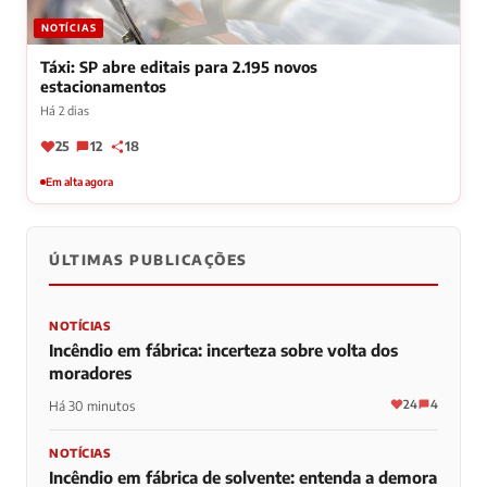
NOTÍCIAS
Táxi: SP abre editais para 2.195 novos
estacionamentos
Há 2 dias
25
12
18
Em alta agora
ÚLTIMAS PUBLICAÇÕES
NOTÍCIAS
Incêndio em fábrica: incerteza sobre volta dos
moradores
24
4
Há 30 minutos
NOTÍCIAS
Incêndio em fábrica de solvente: entenda a demora