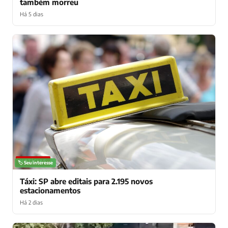
também morreu
Há 5 dias
NOTÍCIAS
🏷️ Seu interesse
Táxi: SP abre editais para 2.195 novos
estacionamentos
Há 2 dias