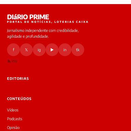
Laura
DIáRIO PRIME
online
PORTAL DE NOTÍCIAS, LOTERIAS CAIXA
Jornalismo independente com credibilidade,
HOJE
agilidade e profundidade.
🔒 As
nsagens
f
𝕏
ig
▶
in
tk
desta
onversa
são
RSS
rivadas
tre você
 Laura.
EDITORIAS
Laura
Oi!
👋
CONTEÚDOS
Boa
tarde!
Vídeos
Sou
a
Podcasts
Laura,
Opinião
daqui