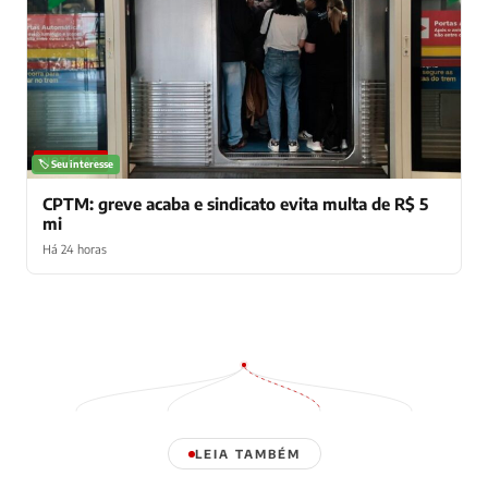
NOTÍCIAS
🏷️ Seu interesse
CPTM: greve acaba e sindicato evita multa de R$ 5
mi
Há 24 horas
LEIA TAMBÉM