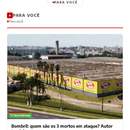
PARA VOCÊ
PARA VOCÊ
✦
Para você
NOTÍCIAS
🏷️ Seu interesse
Bombril: quem são os 3 mortos em ataque? Autor