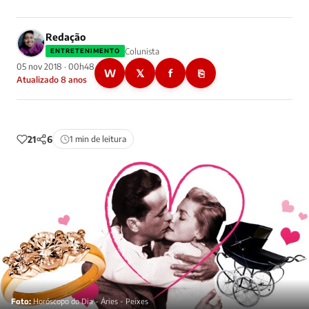
Redação
Colunista
ENTRETENIMENTO
05 nov 2018 · 00h48
W
𝕏
f
⎘
Atualizado 8 anos
21
6
1 min de leitura
Foto:
Horóscopo do Dia - Áries - Peixes