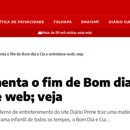
ÍTICA DE PRIVACIDADE
FOLHAPA
EMAISMT
DIÁRIO SU
👥
Mais de 99 mil visitas este mês
nta o fim de Bom dia e Cia e entristece web; veja
enta o fim de Bom dia
e web; veja
caderno de entretenimento do site Diário Prime traz uma maté
rama infantil de todos os tempos, o Bom Dia e Cia.…