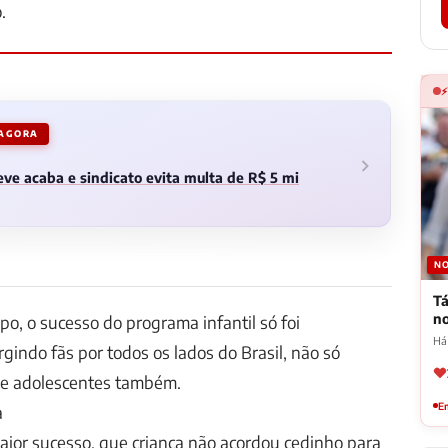
.
 AGORA
ve acaba e sindicato evita multa de R$ 5 mi
NO
Tá
n
o, o sucesso do programa infantil só foi
Há
gindo fãs por todos os lados do Brasil, não só
s e adolescentes também.
Em
a
ior sucesso, que criança não acordou cedinho para