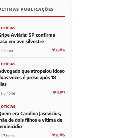
ÚLTIMAS PUBLICAÇÕES
NOTÍCIAS
Gripe Aviária: SP confirma
caso em ave silvestre
25
4
á 1 hora
NOTÍCIAS
Advogado que atropelou idoso
duas vezes é preso após 18
ias
16
7
á 6 horas
NOTÍCIAS
Quem era Carolina Jasevicius,
ãe de dois filhos e vítima de
feminicídio
20
5
á 7 horas