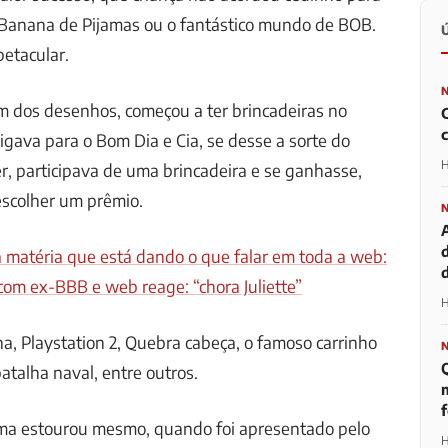
, Banana de Pijamas ou o fantástico mundo de BOB.
etacular.
m dos desenhos, começou a ter brincadeiras no
ligava para o Bom Dia e Cia, se desse a sorte do
H
, participava de uma brincadeira e se ganhasse,
 escolher um prêmio.
a matéria que está dando o que falar em toda a web:
d
com ex-BBB e web reage: “chora Juliette”
H
ha, Playstation 2, Quebra cabeça, o famoso carrinho
atalha naval, entre outros.
m
rama estourou mesmo, quando foi apresentado pelo
H