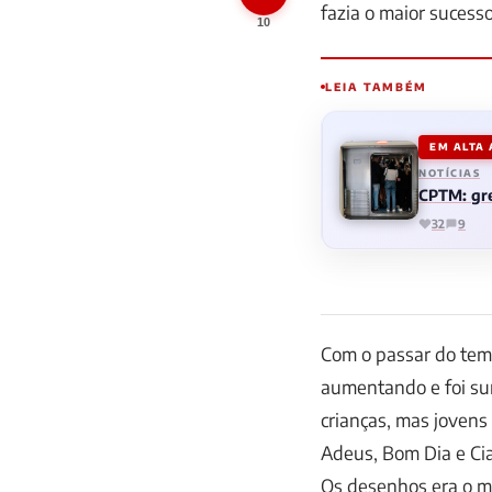
fazia o maior sucesso
10
LEIA TAMBÉM
EM ALTA
NOTÍCIAS
CPTM: gre
32
9
Com o passar do temp
aumentando e foi sur
crianças, mas joven
Adeus, Bom Dia e Ci
Os desenhos era o ma