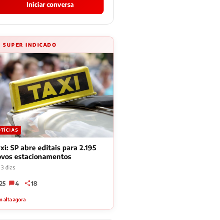
Iniciar conversa
⚡ SUPER INDICADO
TÍCIAS
xi: SP abre editais para 2.195
ovos estacionamentos
 3 dias
25
4
18
 alta agora