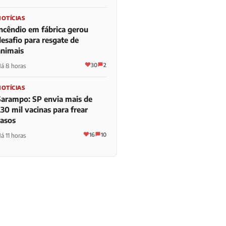
NOTÍCIAS
Incêndio em fábrica gerou
desafio para resgate de
animais
30
2
á 8 horas
NOTÍCIAS
Sarampo: SP envia mais de
30 mil vacinas para frear
casos
16
10
á 11 horas