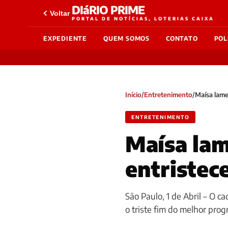
DIáRIO PRIME
Voltar
PORTAL DE NOTÍCIAS, LOTERIAS CAIXA
EXPEDIENTE
QUEM SOMOS
CONTATO
POL
Início
/
Entretenimento
/
Maísa lame
ENTRETENIMENTO
Maísa lam
entristec
São Paulo, 1 de Abril – O 
o triste fim do melhor prog