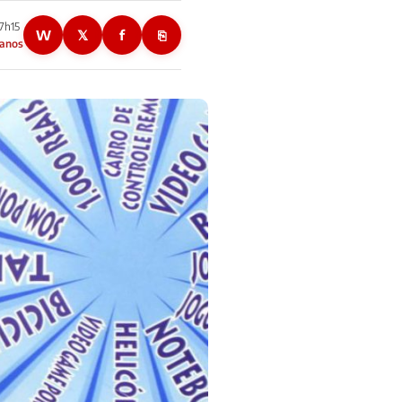
17h15
W
𝕏
f
⎘
 anos