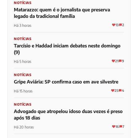
NOTÍCIAS
Matarazzo: quem é o jornalista que preserva
legado da tradicional família
13
2
Há 3 horas
NOTÍCIAS
Tarcísio e Haddad iniciam debates neste domingo
(9)
21
9
Há 5 horas
NOTÍCIAS
Gripe Aviária: SP confirma caso em ave silvestre
25
4
Há 15 horas
NOTÍCIAS
Advogado que atropelou idoso duas vezes é preso
após 18 dias
16
7
Há 20 horas