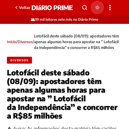
DIáRIO PRIME
Voltar
👥
99 mil leitores este mês no Diário Prime
Lotofácil deste sábado (08/09): apostadores têm
Início
/
Diversos
/
apenas algumas horas para apostar na ” Lotofácil
da Independência” e concorrer a R$85 milhões
DIVERSOS
Lotofácil deste sábado
(08/09): apostadores têm
apenas algumas horas para
apostar na ” Lotofácil
da Independência” e concorrer
a R$85 milhões
⚠️ Aviso: As informações desta matéria têm caráter