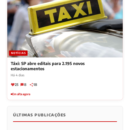
NOTÍCIAS
Táxi: SP abre editais para 2.195 novos
estacionamentos
Há 4 dias
25
8
18
Em alta agora
ÚLTIMAS PUBLICAÇÕES