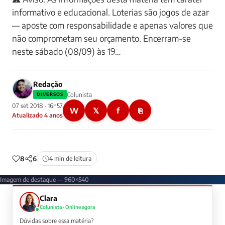
informativo e educacional. Loterias são jogos de azar
— aposte com responsabilidade e apenas valores que
não comprometam seu orçamento. Encerram-se
neste sábado (08/09) às 19…
Redação
Colunista
DIVERSOS
07 set 2018 · 16h57
W
𝕏
f
⎘
Atualizado 4 anos
8
6
4 min de leitura
Imagem de destaque — 960×540
Clara
Colunista · Online agora
Dúvidas sobre essa matéria?