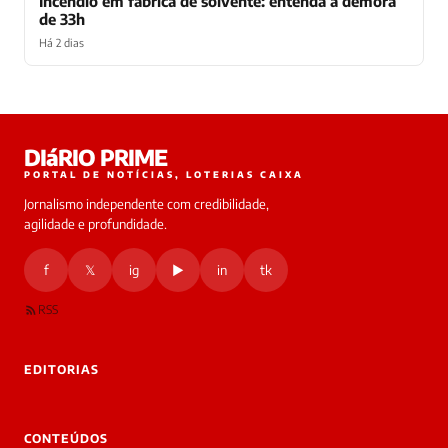
Incêndio em fábrica de solvente: entenda a demora
de 33h
Há 2 dias
Laura
DIáRIO PRIME
online
PORTAL DE NOTÍCIAS, LOTERIAS CAIXA
Jornalismo independente com credibilidade,
HOJE
agilidade e profundidade.
🔒 As
nsagens
f
𝕏
ig
▶
in
tk
desta
onversa
são
RSS
rivadas
tre você
 Laura.
EDITORIAS
Laura
Oi!
👋
CONTEÚDOS
Boa