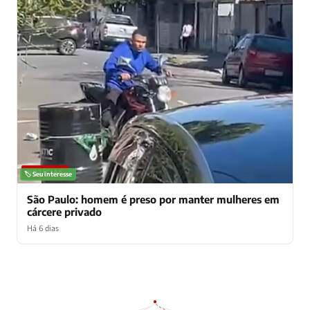
NOTÍCIAS
🏷️ Seu interesse
São Paulo: homem é preso por manter mulheres em
cárcere privado
Há 6 dias