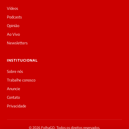
tarde!
Vídeos
Sou
a
Podcasts
Laura,
Opinião
daqui
do
Ao Vivo
Diário
Newsletters
Prime.
O
jornalista
INSTITUCIONAL
Redação
acabou
Sobre nós
de
Trabalhe conosco
cobrir
essa
Anuncie
matéria
Contato
—
e
Privacidade
a
galera
já
interagiu
© 2026 FolhaGO. Todos os direitos reservados.