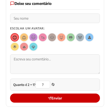
Deixe seu comentário
ESCOLHA UM AVATAR:
😊
🦁
🐱
🦄
🐶
🦊
🐸
🐼
👤
🌟
🔥
💎
🔄
Quanto é 2 + 1?
Enviar