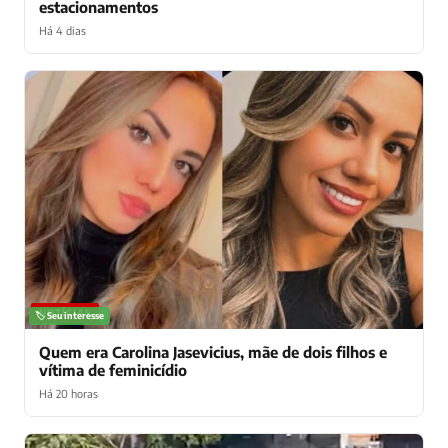
estacionamentos
Há 4 dias
NOTÍCIAS
🏷️ Seu interesse
Quem era Carolina Jasevicius, mãe de dois filhos e
vítima de feminicídio
Há 20 horas