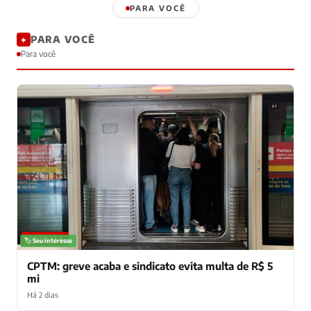
PARA VOCÊ
PARA VOCÊ
✦
Para você
NOTÍCIAS
🏷️ Seu interesse
CPTM: greve acaba e sindicato evita multa de R$ 5
mi
Há 2 dias