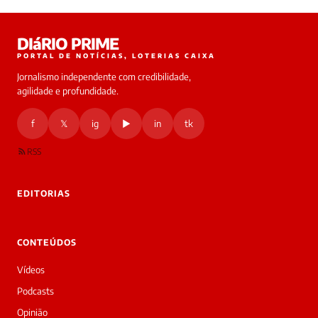
Laura
DIáRIO PRIME
online
PORTAL DE NOTÍCIAS, LOTERIAS CAIXA
Jornalismo independente com credibilidade,
HOJE
agilidade e profundidade.
🔒 As
nsagens
f
𝕏
ig
▶
in
tk
desta
onversa
são
RSS
rivadas
tre você
 Laura.
EDITORIAS
Laura
Oi!
👋
CONTEÚDOS
Boa
tarde!
Vídeos
Sou
a
Podcasts
Laura,
Opinião