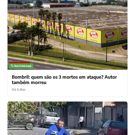
NOTÍCIAS
🏷️ Seu interesse
Bombril: quem são os 3 mortos em ataque? Autor
também morreu
Há 6 dias