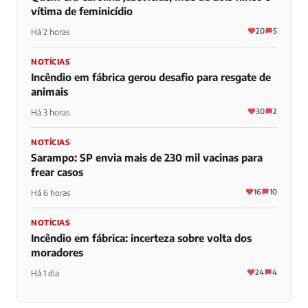
vítima de feminicídio
20
5
Há 2 horas
NOTÍCIAS
Incêndio em fábrica gerou desafio para resgate de
animais
30
2
Há 3 horas
NOTÍCIAS
Sarampo: SP envia mais de 230 mil vacinas para
frear casos
16
10
Há 6 horas
NOTÍCIAS
Incêndio em fábrica: incerteza sobre volta dos
moradores
24
4
Há 1 dia