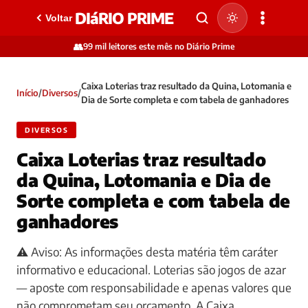
DIáRIO PRIME
Voltar
👥
99 mil leitores este mês no Diário Prime
Caixa Loterias traz resultado da Quina, Lotomania e
Início
/
Diversos
/
Dia de Sorte completa e com tabela de ganhadores
DIVERSOS
Caixa Loterias traz resultado
da Quina, Lotomania e Dia de
Sorte completa e com tabela de
ganhadores
⚠️ Aviso: As informações desta matéria têm caráter
informativo e educacional. Loterias são jogos de azar
— aposte com responsabilidade e apenas valores que
não comprometam seu orçamento. A Caixa