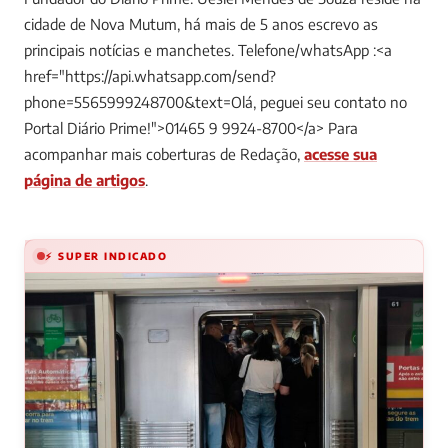
cidade de Nova Mutum, há mais de 5 anos escrevo as
principais notícias e manchetes. Telefone/whatsApp :<a
href="https://api.whatsapp.com/send?
phone=5565999248700&text=Olá, peguei seu contato no
Portal Diário Prime!">01465 9 9924-8700</a>
Para
acompanhar mais coberturas de Redação,
acesse sua
página de artigos
.
⚡ SUPER INDICADO