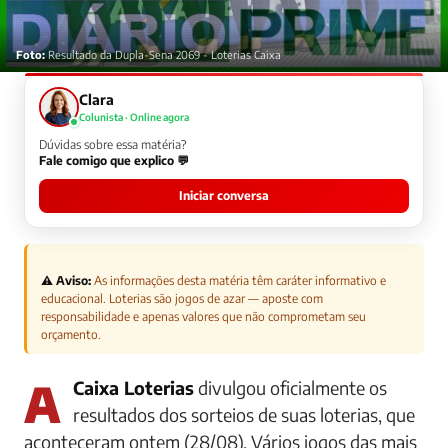
Foto:
Resultado da Dupla-Sena 2069 - Loterias Caixa
Clara
Colunista · Online agora
Dúvidas sobre essa matéria?
Fale comigo que explico 💬
Iniciar conversa
⚠️ Aviso:
As informações desta matéria têm caráter informativo e
educacional. Loterias são jogos de azar — aposte com
responsabilidade e apenas valores que não comprometam seu
orçamento.
A
Caixa Loterias
divulgou oficialmente os
resultados dos sorteios de suas loterias, que
aconteceram ontem (28/08). Vários jogos das mais