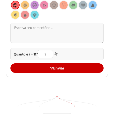
😊
🦁
🐱
🦄
🐶
🦊
🐸
🐼
👤
🌟
🔥
💎
🔄
Quanto é 7 + 11?
Enviar