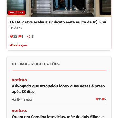
NOTÍCIAS
CPTM: greve acaba e sindicato evita multa de R$ 5 mi
Há 2 dias
32
3
12
Em alta agora
ÚLTIMAS PUBLICAÇÕES
NOTÍCIAS
Advogado que atropelou idoso duas vezes é preso
após 18 dias
16
7
Há 59 minutos
NOTÍCIAS
Quem era Carolina Jasevicius, mãe de dois filhos e