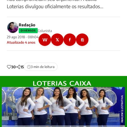
Loterias divulgou oficialmente os resultados…
Redação
Colunista
DIVERSOS
29 ago 2018 · 08h04
W
𝕏
f
⎘
Atualizado 4 anos
30
15
3 min de leitura