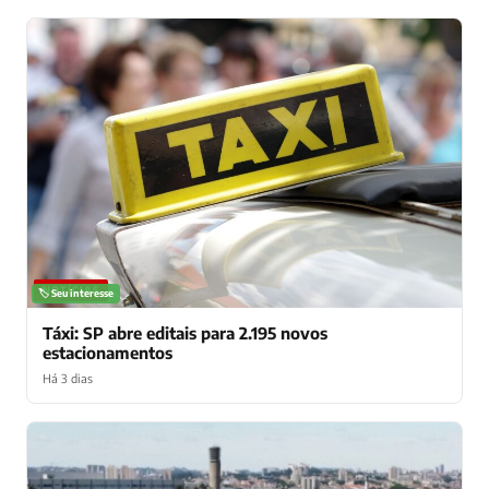
NOTÍCIAS
🏷️ Seu interesse
Táxi: SP abre editais para 2.195 novos
estacionamentos
Há 3 dias