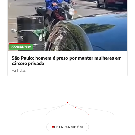
NOTÍCIAS
🏷️ Seu interesse
São Paulo: homem é preso por manter mulheres em
cárcere privado
Há 5 dias
LEIA TAMBÉM