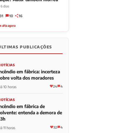
 6 dias
31
10
16
 alta agora
ÚLTIMAS PUBLICAÇÕES
NOTÍCIAS
ncêndio em fábrica: incerteza
sobre volta dos moradores
24
4
á 10 horas
NOTÍCIAS
Incêndio em fábrica de
solvente: entenda a demora de
33h
32
4
á 11 horas