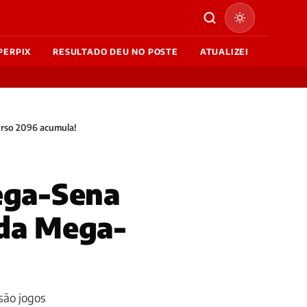
PERPIX
RESULTADO DEU NO POSTE
ATUALIZEI
urso 2096 acumula!
Mega-Sena
 da Mega-
são jogos