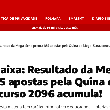
ÍTICA DE PRIVACIDADE
FOLHAPA
EMAISMT
DIÁRIO SU
👥
Mais de 99 mil visitas este mês
Resultado da Mega-Sena premia 185 apostas pela Quina da Mega-Sena, conc
Caixa: Resultado da 
5 apostas pela Quina
curso 2096 acumula!
sta matéria têm caráter informativo e educacional. Loterias 