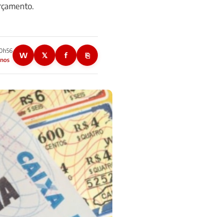
rçamento.
20h56
W
𝕏
f
⎘
anos