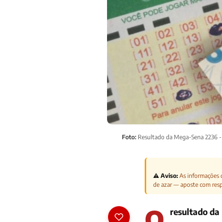
Foto:
Resultado da Mega-Sena 2236 - 
⚠️ Aviso:
As informações d
de azar — aposte com res
O
resultado d