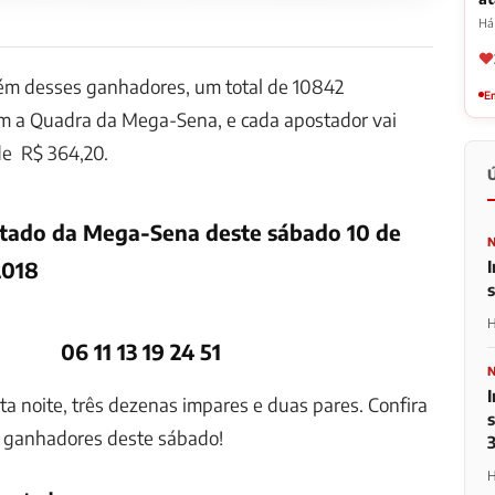
Há
lém desses ganhadores, um total de 10842
Em
m a Quadra da Mega-Sena, e cada apostador vai
de R$ 364,20.
ultado da Mega-Sena deste sábado 10 de
I
2018
H
06 11 13 19 24 51
a noite, três dezenas impares e duas pares. Confira
e ganhadores deste sábado!
H