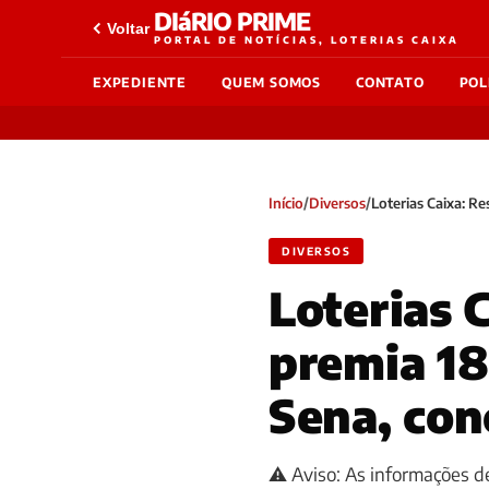
DIáRIO PRIME
Voltar
PORTAL DE NOTÍCIAS, LOTERIAS CAIXA
EXPEDIENTE
QUEM SOMOS
CONTATO
POL
Início
/
Diversos
/
Loterias Caixa: 
DIVERSOS
Loterias 
premia 18
Sena, con
⚠️ Aviso: As informações de