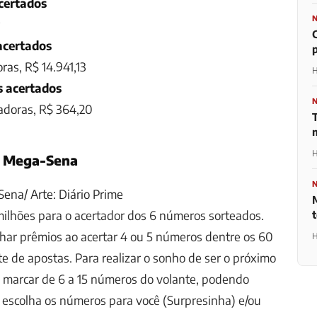
certados
acertados
as, R$ 14.941,13
H
s acertados
doras, R$ 364,20
H
a Mega-Sena
ena/ Arte: Diário Prime
lhões para o acertador dos 6 números sorteados.
har prêmios ao acertar 4 ou 5 números dentre os 60
H
te de apostas. Para realizar o sonho de ser o próximo
e marcar de 6 a 15 números do volante, podendo
 escolha os números para você (Surpresinha) e/ou