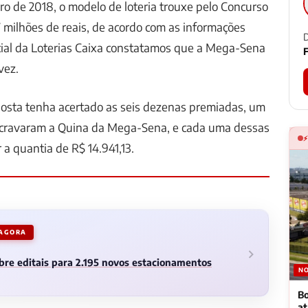
o de 2018, o modelo de loteria trouxe pelo Concurso
 milhões de reais, de acordo com as informações
D
icial da Loterias Caixa constatamos que a Mega-Sena
F
vez.
sta tenha acertado as seis dezenas premiadas, um
s cravaram a Quina da Mega-Sena, e cada uma dessas
 a quantia de R$ 14.941,13.
 AGORA
abre editais para 2.195 novos estacionamentos
NO
Bo
a