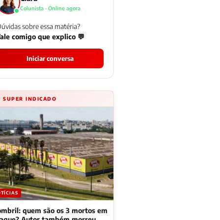
Colunista · Online agora
úvidas sobre essa matéria?
ale comigo que explico 💬
Iniciar conversa
⚡ SUPER INDICADO
TÍCIAS
mbril: quem são os 3 mortos em
taque? Autor também morreu