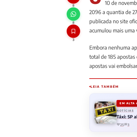
10 de novembr
8
2096 a quantia de 27
publicada no site of
8
acumulou mais uma 
3
Embora nenhuma apo
total de 185 aposta
apostas vai embolsar
LEIA TAMBÉM
EM ALTA
NOTÍCIAS
Táxi: SP 
25
3