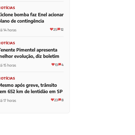
NOTÍCIAS
Ciclone bomba faz Enel acionar
plano de contingência
25
12
á 14 horas
NOTÍCIAS
Tenente Pimentel apresenta
melhor evolução, diz boletim
13
4
á 15 horas
NOTÍCIAS
Mesmo após greve, trânsito
tem 652 km de lentidão em SP
23
8
á 17 horas