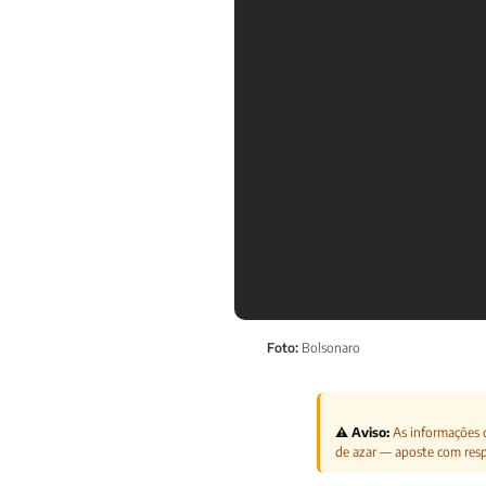
Foto:
Bolsonaro
⚠️ Aviso:
As informações d
de azar — aposte com res