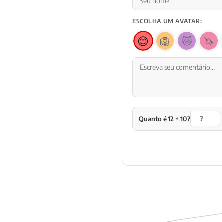
ESCOLHA UM AVATAR:
😊
🦁
🐱
🦄
Quanto é 12 + 10?