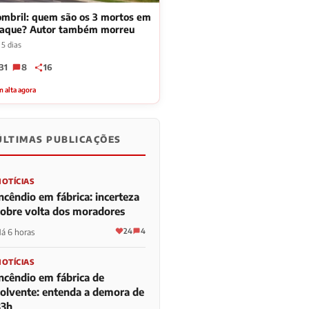
mbril: quem são os 3 mortos em
taque? Autor também morreu
 5 dias
31
8
16
 alta agora
ÚLTIMAS PUBLICAÇÕES
NOTÍCIAS
ncêndio em fábrica: incerteza
sobre volta dos moradores
24
4
á 6 horas
NOTÍCIAS
Incêndio em fábrica de
solvente: entenda a demora de
33h