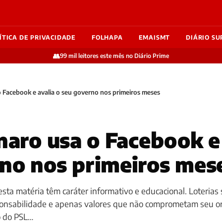
ÍTICA DE PRIVACIDADE
FOLHAPA
EMAISMT
DIÁRIO SU
👥
99 mil leitores este mês no Diário Prime
o Facebook e avalia o seu governo nos primeiros meses
onaro usa o Facebook e
no nos primeiros mes
sta matéria têm caráter informativo e educacional. Loterias 
ponsabilidade e apenas valores que não comprometam seu o
o do PSL…