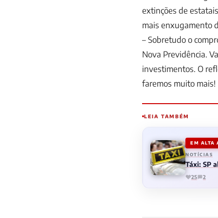
extinções de estatai
mais enxugamento d
– Sobretudo o compro
Nova Previdência. V
investimentos. O ref
faremos muito mais!
LEIA TAMBÉM
EM ALTA
NOTÍCIAS
Táxi: SP 
25
2