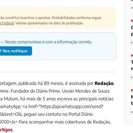
H
o constitui incentivo a apostas. Probabilidades conforme regras
a Federal
. Valores aproximados na data de publicação.
— Nosso compromisso é com a informação correta.
H
 Nos notifique
H
rtagem, publicada há 89 meses, é assinada por
Redação
,
Prime.
Fundador do Diário Prime. Ueslei Mendes de Souza
a Mutum, há mais de 5 anos escrevo as principais notícias
/whatsApp :<a href="https://api.whatsapp.com/send?
H
ext=Olá, peguei seu contato no Portal Diário
8700</a>
Para acompanhar mais coberturas de Redação,
rtigos
.