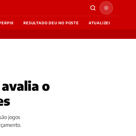
PERPIX
RESULTADO DEU NO POSTE
ATUALIZEI
 avalia o
es
são jogos
rçamento.