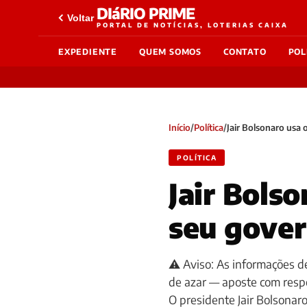
DIáRIO PRIME
Voltar
PORTAL DE NOTÍCIAS, LOTERIAS CAIXA
EXPEDIENTE
QUEM SOMOS
CONTATO
POL
Início
/
Política
/
Jair Bolsonaro usa 
POLÍTICA
Jair Bols
seu gover
⚠️ Aviso: As informações de
de azar — aposte com res
O presidente Jair Bolsonar