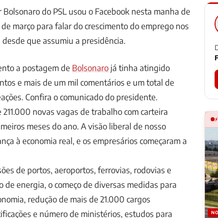
ir Bolsonaro do PSL usou o Facebook nesta manha de
26 de março para falar do crescimento do emprego nos
s desde que assumiu a presidência.
D
F
ento a postagem de
Bolsonaro
já tinha atingido
tos e mais de um mil comentários e um total de
eações. Confira o comunicado do presidente.
de 211.000 novas vagas de trabalho com carteira
imeiros meses do ano. A visão liberal de nosso
ança à economia real, e os empresários começaram a
sões de portos, aeroportos, ferrovias, rodovias e
o de energia, o começo de diversas medidas para
onomia, redução de mais de 21.000 cargos
ificações e número de ministérios, estudos para
NO