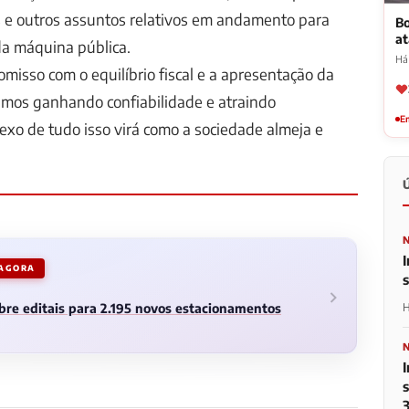
s e outros assuntos relativos em andamento para
Bo
a
a máquina pública.
Há
misso com o equilíbrio fiscal e a apresentação da
amos ganhando confiabilidade e atraindo
Em
lexo de tudo isso virá como a sociedade almeja e
I
 AGORA
H
abre editais para 2.195 novos estacionamentos