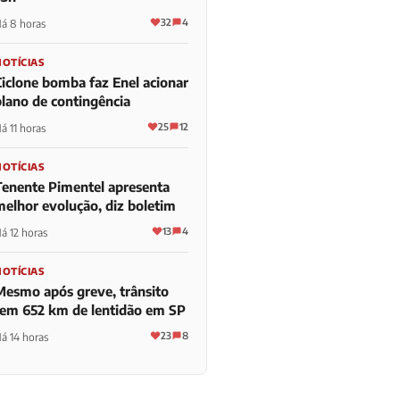
32
4
á 8 horas
NOTÍCIAS
Ciclone bomba faz Enel acionar
plano de contingência
25
12
á 11 horas
NOTÍCIAS
Tenente Pimentel apresenta
melhor evolução, diz boletim
13
4
á 12 horas
NOTÍCIAS
Mesmo após greve, trânsito
tem 652 km de lentidão em SP
23
8
á 14 horas