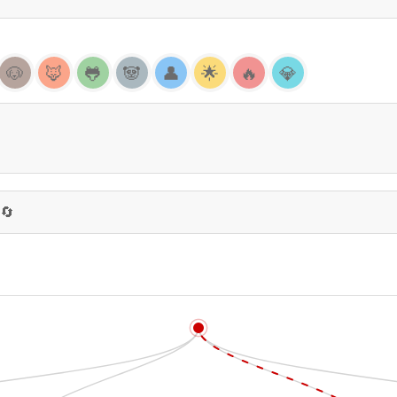
🐶
🦊
🐸
🐼
👤
🌟
🔥
💎
🔄