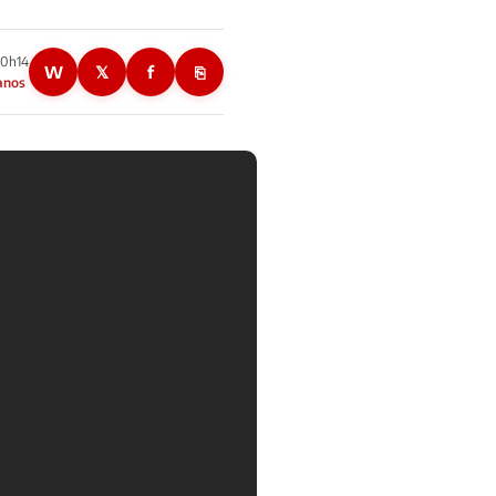
10h14
W
𝕏
f
⎘
anos