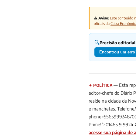
⚠️ Aviso:
Este conteúdo nã
oficiais da
Caixa Econômic
🔍
Precisão editorial
Encontrou um erro?
— Esta repo
✦ POLÍTICA
editor-chefe do Diário 
reside na cidade de Nov
e manchetes. Telefone
phone=5565999248700&t
Prime!">01465 9 9924-
acesse sua página de a