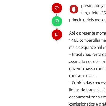
O
presidente Ja
terça-feira, 
8
primeiros dois mese
15
Até o presente mom
1.485 compartilhamen
3
mais de quinze mil r
– Brasil criou cerca 
assinada nos dois pr
governo passa confi
contratar mais.
– O início das conces
linhas de transmissã
desburocratizar a ec
comissionados e grat