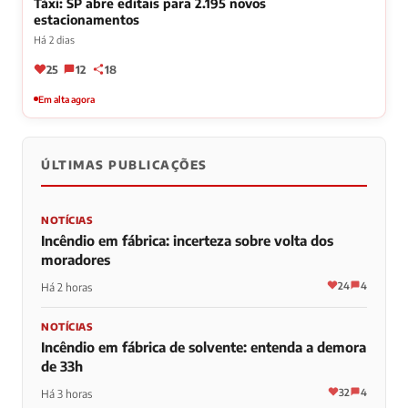
Táxi: SP abre editais para 2.195 novos
estacionamentos
Há 2 dias
25
12
18
Em alta agora
ÚLTIMAS PUBLICAÇÕES
NOTÍCIAS
Incêndio em fábrica: incerteza sobre volta dos
moradores
24
4
Há 2 horas
NOTÍCIAS
Incêndio em fábrica de solvente: entenda a demora
de 33h
32
4
Há 3 horas