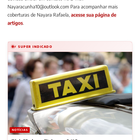
Nayaracunha10@outlook.com
Para acompanhar mais
coberturas de Nayara Rafaela,
acesse sua página de
artigos
.
⚡ SUPER INDICADO
NOTÍCIAS