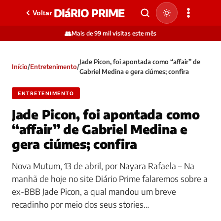
DIáRIO PRIME
Voltar
👥
Mais de 99 mil visitas este mês
Jade Picon, foi apontada como “affair” de
Início
/
Entretenimento
/
Gabriel Medina e gera ciúmes; confira
ENTRETENIMENTO
Jade Picon, foi apontada como
“affair” de Gabriel Medina e
gera ciúmes; confira
Nova Mutum, 13 de abril, por Nayara Rafaela – Na
manhã de hoje no site Diário Prime falaremos sobre a
ex-BBB Jade Picon, a qual mandou um breve
recadinho por meio dos seus stories…