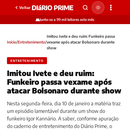
DIáRIO PRIME
Voltar
👥
Junte-se a 99 mil leitores este mês
Imitou Ivete e deu ruim: Funkeiro passa
Início
/
Entretenimento
/
vexame após atacar Bolsonaro durante
show
ENTRETENIMENTO
Imitou Ivete e deu ruim:
Funkeiro passa vexame após
atacar Bolsonaro durante show
Nesta segunda-feira, dia 10 de janeiro a matéria traz
um episódio lamentável durante um show do
funkeiro Igor Kannário. A saber, conforme apuração
do caderno de entretenimento do Diário Prime, o