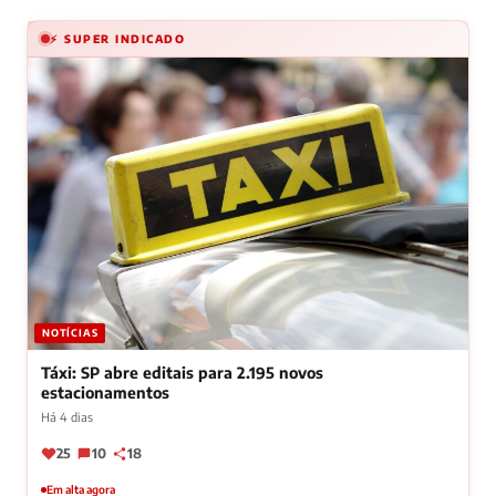
⚡ SUPER INDICADO
NOTÍCIAS
Táxi: SP abre editais para 2.195 novos
estacionamentos
Há 4 dias
25
10
18
Em alta agora