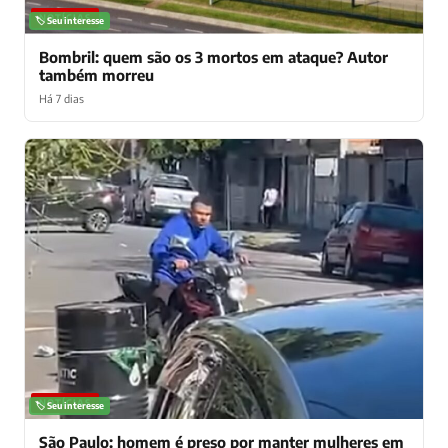
NOTÍCIAS
🏷️ Seu interesse
Bombril: quem são os 3 mortos em ataque? Autor
também morreu
Há 7 dias
NOTÍCIAS
🏷️ Seu interesse
São Paulo: homem é preso por manter mulheres em