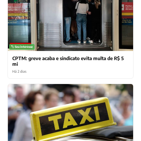
NOTÍCIAS
🏷️ Seu interesse
CPTM: greve acaba e sindicato evita multa de R$ 5
mi
Há 2 dias