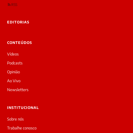
são
RSS
rivadas
tre você
 Laura.
EDITORIAS
Laura
Oi!
👋
CONTEÚDOS
Bom
dia!
Vídeos
Sou
a
Podcasts
Laura,
Opinião
daqui
do
Ao Vivo
Diário
Newsletters
Prime.
O
jornalista
INSTITUCIONAL
Jota
Jackson
Sobre nós
acabou
Trabalhe conosco
de