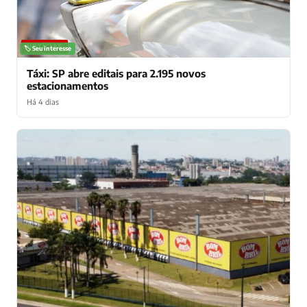
NOTÍCIAS
🏷️ Seu interesse
Táxi: SP abre editais para 2.195 novos
estacionamentos
Há 4 dias