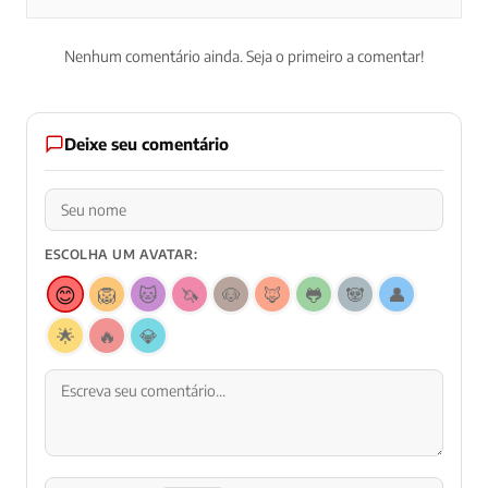
Nenhum comentário ainda. Seja o primeiro a comentar!
Deixe seu comentário
ESCOLHA UM AVATAR:
😊
🦁
🐱
🦄
🐶
🦊
🐸
🐼
👤
🌟
🔥
💎