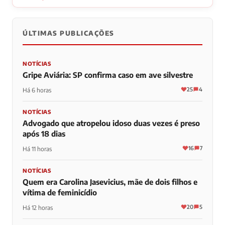
ÚLTIMAS PUBLICAÇÕES
NOTÍCIAS
Gripe Aviária: SP confirma caso em ave silvestre
25
4
Há 6 horas
NOTÍCIAS
Advogado que atropelou idoso duas vezes é preso
após 18 dias
16
7
Há 11 horas
NOTÍCIAS
Quem era Carolina Jasevicius, mãe de dois filhos e
vítima de feminicídio
20
5
Há 12 horas