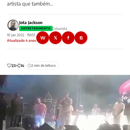
artista que também…
Jota Jackson
Colunista
ENTRETENIMENTO
10 jan 2022 · 15h57
W
𝕏
f
⎘
Atualizado 4 anos
23
14
2 min de leitura