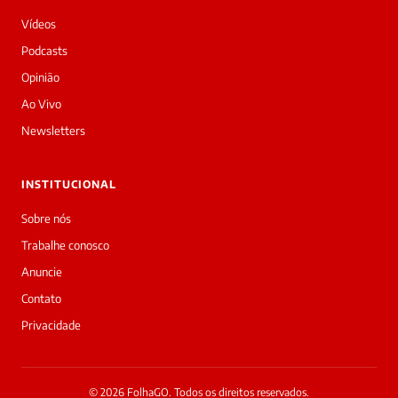
dia!
Vídeos
Sou
a
Podcasts
Laura,
Opinião
daqui
do
Ao Vivo
Diário
Newsletters
Prime.
O
jornalista
INSTITUCIONAL
Letícia
Paes
Sobre nós
acabou
Trabalhe conosco
de
cobrir
Anuncie
essa
Contato
matéria
—
Privacidade
e
a
galera
já
© 2026 FolhaGO. Todos os direitos reservados.