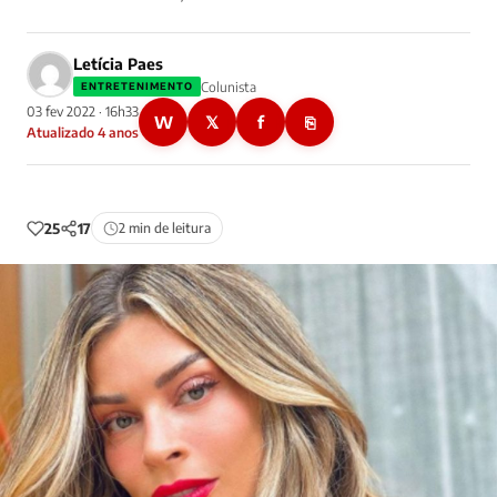
Letícia Paes
Colunista
ENTRETENIMENTO
03 fev 2022 · 16h33
W
𝕏
f
⎘
Atualizado 4 anos
25
17
2 min de leitura