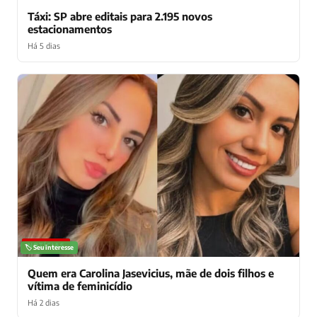
Táxi: SP abre editais para 2.195 novos
estacionamentos
Há 5 dias
NOTÍCIAS
🏷️ Seu interesse
Quem era Carolina Jasevicius, mãe de dois filhos e
vítima de feminicídio
Há 2 dias