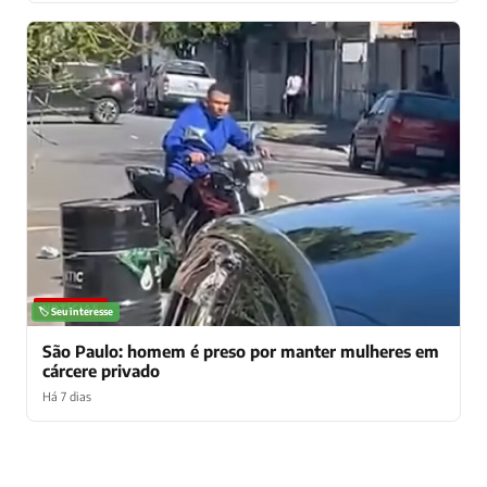
NOTÍCIAS
🏷️ Seu interesse
São Paulo: homem é preso por manter mulheres em
cárcere privado
Há 7 dias