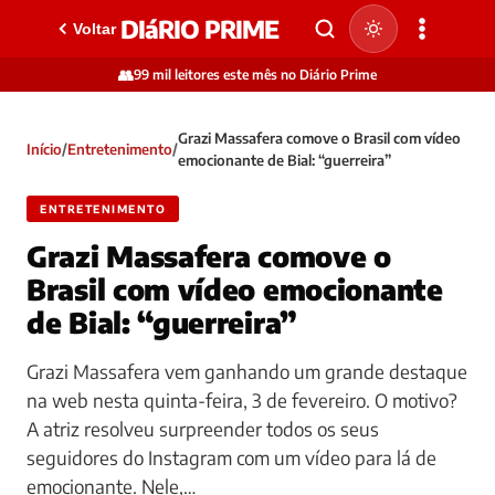
DIáRIO PRIME
Voltar
👥
99 mil leitores este mês no Diário Prime
Grazi Massafera comove o Brasil com vídeo
Início
/
Entretenimento
/
emocionante de Bial: “guerreira”
ENTRETENIMENTO
Grazi Massafera comove o
Brasil com vídeo emocionante
de Bial: “guerreira”
Grazi Massafera vem ganhando um grande destaque
na web nesta quinta-feira, 3 de fevereiro. O motivo?
A atriz resolveu surpreender todos os seus
seguidores do Instagram com um vídeo para lá de
emocionante. Nele,…