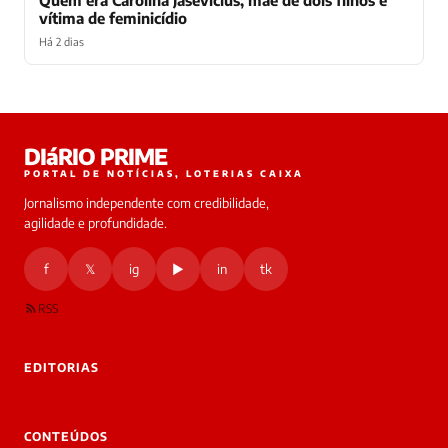
vítima de feminicídio
Há 2 dias
Laura
DIáRIO PRIME
online
PORTAL DE NOTÍCIAS, LOTERIAS CAIXA
Jornalismo independente com credibilidade,
HOJE
agilidade e profundidade.
🔒 As
nsagens
f
𝕏
ig
▶
in
tk
desta
onversa
são
RSS
rivadas
tre você
 Laura.
EDITORIAS
Laura
Oi!
👋
CONTEÚDOS
Bom