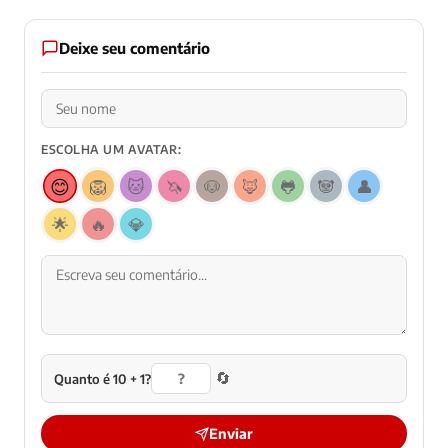
Deixe seu comentário
ESCOLHA UM AVATAR:
😊
🦁
🐱
🦄
🐶
🦊
🐸
🐼
👤
🌟
🔥
💎
🔄
Quanto é 10 + 1?
Enviar