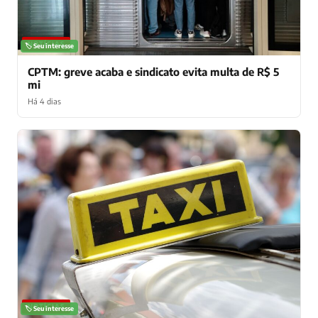
NOTÍCIAS
🏷️ Seu interesse
CPTM: greve acaba e sindicato evita multa de R$ 5
mi
Há 4 dias
NOTÍCIAS
🏷️ Seu interesse