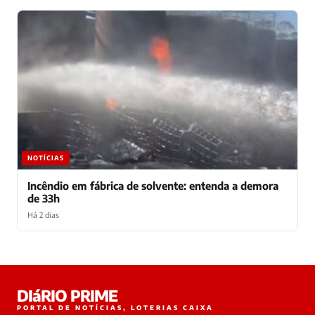
NOTÍCIAS
Incêndio em fábrica de solvente: entenda a demora
de 33h
Há 2 dias
Laura
DIáRIO PRIME
online
PORTAL DE NOTÍCIAS, LOTERIAS CAIXA