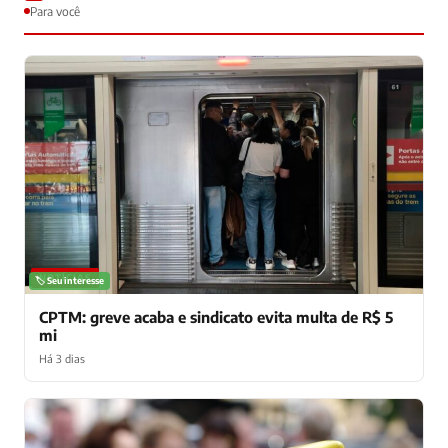
Para você
NOTÍCIAS
🏷️ Seu interesse
CPTM: greve acaba e sindicato evita multa de R$ 5
mi
Há 3 dias