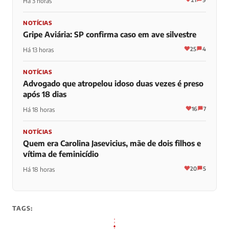
Há 3 horas
NOTÍCIAS
Gripe Aviária: SP confirma caso em ave silvestre
25
4
Há 13 horas
NOTÍCIAS
Advogado que atropelou idoso duas vezes é preso
após 18 dias
16
7
Há 18 horas
NOTÍCIAS
Quem era Carolina Jasevicius, mãe de dois filhos e
vítima de feminicídio
20
5
Há 18 horas
TAGS: