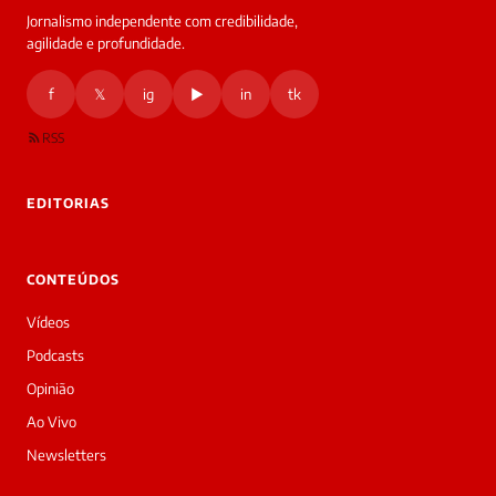
Jornalismo independente com credibilidade,
HOJE
agilidade e profundidade.
🔒 As
nsagens
f
𝕏
ig
▶
in
tk
desta
onversa
são
RSS
rivadas
tre você
 Laura.
EDITORIAS
Laura
Oi!
👋
CONTEÚDOS
Bom
dia!
Vídeos
Sou
a
Podcasts
Laura,
Opinião
daqui
do
Ao Vivo
Diário
Newsletters
Prime.
O