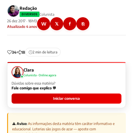
Redação
Colunista
DIVERSOS
26 dez 2017 · 18h13
W
𝕏
f
⎘
Atualizado 4 anos
34
18
2 min de leitura
Clara
Colunista · Online agora
Dúvidas sobre essa matéria?
Fale comigo que explico 💬
Iniciar conversa
⚠️ Aviso:
As informações desta matéria têm caráter informativo e
educacional. Loterias são jogos de azar — aposte com