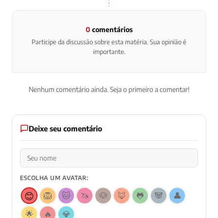
0
comentários
Participe da discussão sobre esta matéria. Sua opinião é
importante.
Nenhum comentário ainda. Seja o primeiro a comentar!
Deixe seu comentário
ESCOLHA UM AVATAR:
😊
🦁
🐱
🦄
🐶
🦊
🐸
🐼
👤
🌟
🔥
💎