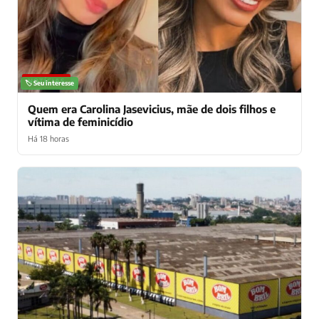
NOTÍCIAS
🏷️ Seu interesse
Quem era Carolina Jasevicius, mãe de dois filhos e
vítima de feminicídio
Há 18 horas