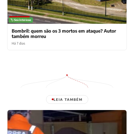
NOTÍCIAS
🏷️ Seu interesse
Bombril: quem são os 3 mortos em ataque? Autor
também morreu
Há 7 dias
LEIA TAMBÉM