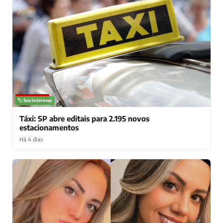
NOTÍCIAS
🏷️ Seu interesse
Táxi: SP abre editais para 2.195 novos
estacionamentos
Há 4 dias