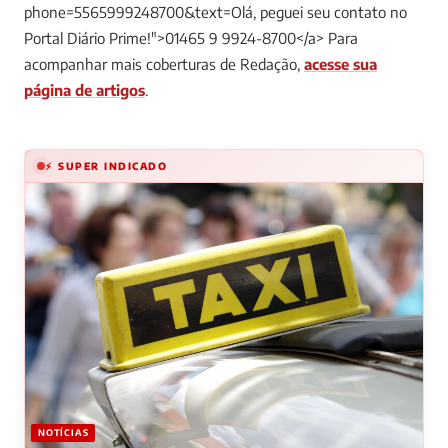
phone=5565999248700&text=Olá, peguei seu contato no
Portal Diário Prime!">01465 9 9924-8700</a>
Para
acompanhar mais coberturas de Redação,
acesse sua
página de artigos
.
⚡ SUPER INDICADO
NOTÍCIAS