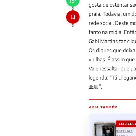
gosta de ostentar se
3
praia. Todavia, um d
rede social. Deste mo
3
tanto na mídia. Entã
Gabi Martins faz cli
Os cliques que deixa
virilhas. É assim qu
Vale ressaltar que p
legenda: “Tá chegan
🙏🏻”.
LEIA TAMBÉM
EM ALTA
NOTÍCIAS