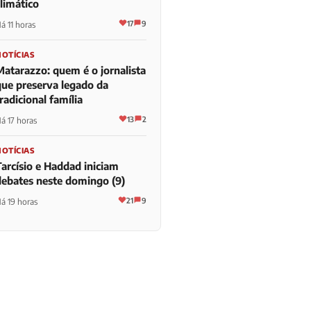
limático
17
9
á 11 horas
NOTÍCIAS
Matarazzo: quem é o jornalista
que preserva legado da
radicional família
13
2
á 17 horas
NOTÍCIAS
Tarcísio e Haddad iniciam
debates neste domingo (9)
21
9
á 19 horas