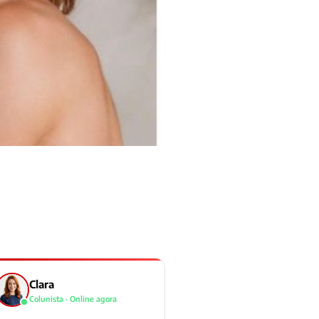
Clara
Colunista · Online agora