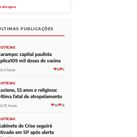
 alta agora
ÚLTIMAS PUBLICAÇÕES
NOTÍCIAS
Sarampo: capital paulista
aplica109 mil doses de vacina
8
2
á 4 horas
NOTÍCIAS
uciene, 53 anos e religiosa:
vítima fatal de atropelamento
14
12
á 10 horas
NOTÍCIAS
Gabinete de Crise seguirá
ativado em SP após alerta