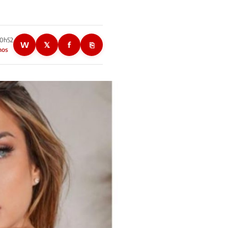
20h52
W
𝕏
f
⎘
nos