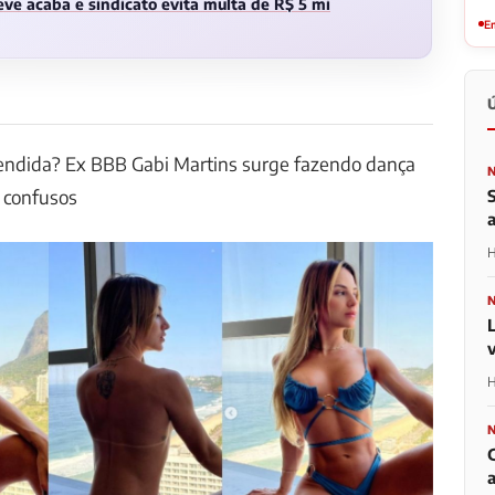
ve acaba e sindicato evita multa de R$ 5 mi
Em
endida? Ex BBB Gabi Martins surge fazendo dança
s confusos
H
L
H