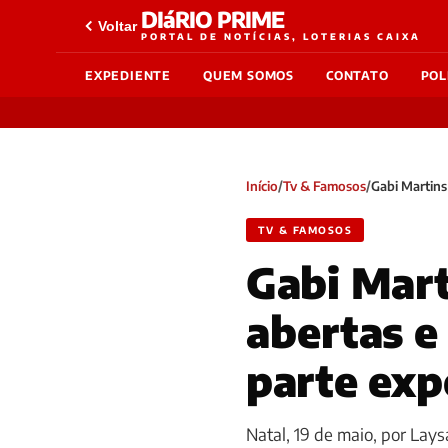
DIáRIO PRIME
Voltar
PORTAL DE NOTÍCIAS, LOTERIAS CAIXA
EXPEDIENTE
QUEM SOMOS
CONTATO
POL
Início
/
Tv & Famosos
/
Gabi Martins
TV & FAMOSOS
Gabi Mart
abertas e
parte exp
Natal, 19 de maio, por Lay