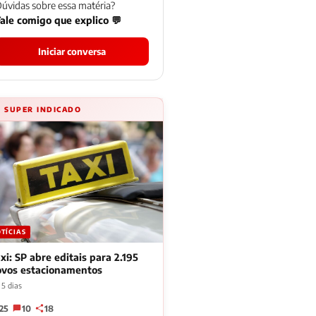
úvidas sobre essa matéria?
ale comigo que explico 💬
Iniciar conversa
⚡ SUPER INDICADO
TÍCIAS
xi: SP abre editais para 2.195
ovos estacionamentos
 5 dias
25
10
18