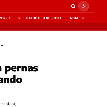
PERPIX
RESULTADO DEU NO POSTE
ATUALIZEI
sta
m pernas
xando
 cantora,