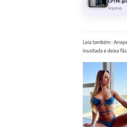
CPTM: gre
32
10
Leia também : Arrep
inusitada e deixa fã