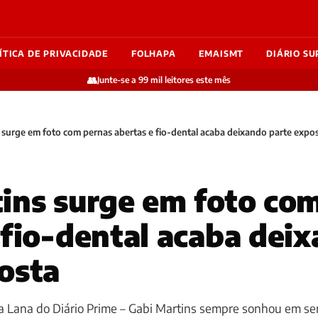
ÍTICA DE PRIVACIDADE
FOLHAPA
EMAISMT
DIÁRIO SU
👥
Junte-se a 99 mil leitores este mês
 surge em foto com pernas abertas e fio-dental acaba deixando parte expo
ins surge em foto co
 fio-dental acaba dei
osta
sa Lana do Diário Prime – Gabi Martins sempre sonhou em ser