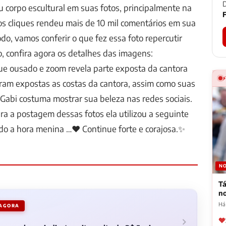
D
u corpo escultural em suas fotos, principalmente na
F
os cliques rendeu mais de 10 mil comentários em sua
do, vamos conferir o que fez essa foto repercutir
o, confira agora os detalhes das imagens:
que ousado e zoom revela parte exposta da cantora
ram expostas as costas da cantora, assim como suas
e Gabi costuma mostrar sua beleza nas redes sociais.
ara a postagem dessas fotos ela utilizou a seguinte
do a hora menina …❤️ Continue forte e corajosa.✨
NO
Tá
n
Há
 AGORA