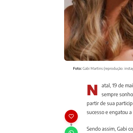
Foto:
Gabi Martins (reprodução: inst
N
atal, 19 de ma
sempre sonhou
partir de sua partici
sucesso e engatou a c
9
Sendo assim, Gabi co