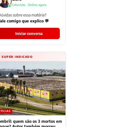
Colunista · Online agora
úvidas sobre essa matéria?
ale comigo que explico 💬
Iniciar conversa
⚡ SUPER INDICADO
TÍCIAS
mbril: quem são os 3 mortos em
taque? Autor também morreu