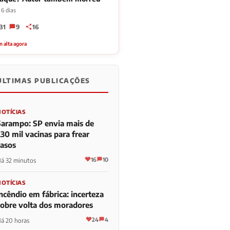
 6 dias
31
9
16
 alta agora
ÚLTIMAS PUBLICAÇÕES
NOTÍCIAS
Sarampo: SP envia mais de
30 mil vacinas para frear
casos
16
10
á 32 minutos
NOTÍCIAS
ncêndio em fábrica: incerteza
sobre volta dos moradores
24
4
á 20 horas