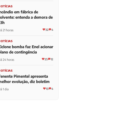
NOTÍCIAS
Incêndio em fábrica de
solvente: entenda a demora de
33h
32
4
á 21 horas
NOTÍCIAS
Ciclone bomba faz Enel acionar
plano de contingência
25
12
á 24 horas
NOTÍCIAS
Tenente Pimentel apresenta
melhor evolução, diz boletim
13
4
á 1 dia