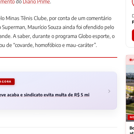
imento
do
Diário Prime
.
D
lo Minas Tênis Clube, por conta de um comentário
F
o Superman, Maurício Souza ainda foi ofendido pelo
ande. A saber, durante o programa Globo esporte, o
ou de “covarde, homofóbico e mau-caráter”.
 AGORA
ve acaba e sindicato evita multa de R$ 5 mi
NO
Bo
a