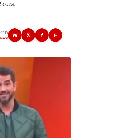
 Souza,
14h14
W
𝕏
f
⎘
 anos