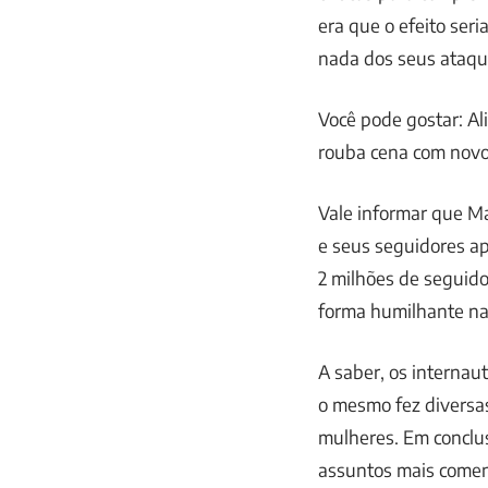
era que o efeito seri
nada dos seus ataque
Você pode gostar: Al
rouba cena com novo
Vale informar que Ma
e seus seguidores a
2 milhões de seguidor
forma humilhante nas
A saber, os internau
o mesmo fez diversa
mulheres. Em conclu
assuntos mais coment