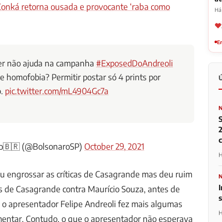
Conká retorna ousada e provocante ‘raba como
Há
Em
ter não ajuda na campanha
#ExposedDoAndreoli
 e homofobia? Permitir postar só 4 prints por
o.
pic.twitter.com/mL4904Gc7a
2
o🇧🇷 (@BolsonaroSP)
October 29, 2021
H
ou engrossar as críticas de Casagrande mas deu ruim
I
as de Casagrande contra Maurício Souza, antes de
 o apresentador Felipe Andreoli fez mais algumas
H
mentar. Contudo, o que o apresentador não esperava