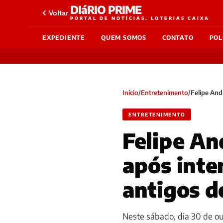
DIáRIO PRIME
Voltar
PORTAL DE NOTÍCIAS, LOTERIAS CAIXA
EXPEDIENTE
QUEM SOMOS
CONTATO
POL
Início
/
Entretenimento
/
Felipe And
ENTRETENIMENTO
Felipe An
após inte
antigos d
Neste sábado, dia 30 de ou