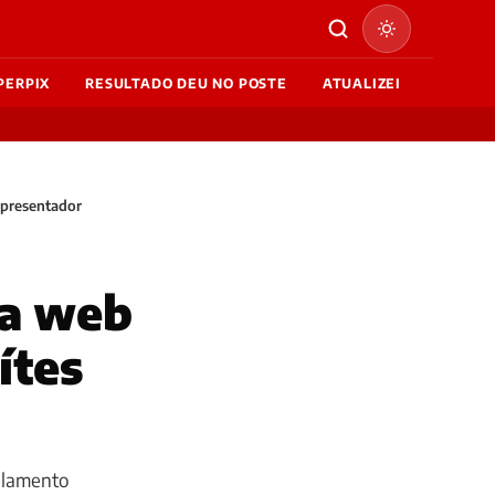
PERPIX
RESULTADO DEU NO POSTE
ATUALIZEI
apresentador
na web
ítes
celamento