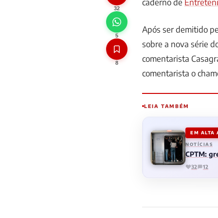
caderno de
Entreten
32
Após ser demitido pe
5
sobre a nova série d
comentarista Casagr
8
comentarista o cham
LEIA TAMBÉM
EM ALTA
NOTÍCIAS
CPTM: gre
32
12