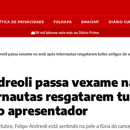
ÍTICA DE PRIVACIDADE
FOLHAPA
EMAISMT
DIÁRIO SU
👥
99 mil leitores este mês no Diário Prime
reoli passa vexame na web após internautas resgatarem tuítes antigos do 
dreoli passa vexame 
rnautas resgatarem tu
o apresentador
tubro, Felipe Andreoli está sentindo na pele a fúria do can