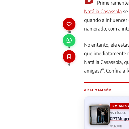
Primeiramente,
Natália Casassola
se 
quando a influencer 
namorado, com a int
28
No entanto, ele esta
7
que imediatamente m
Natália Casassola, q
6
amigas?”. Confira a 
LEIA TAMBÉM
EM ALTA
NOTÍCIAS
CPTM: gre
32
8