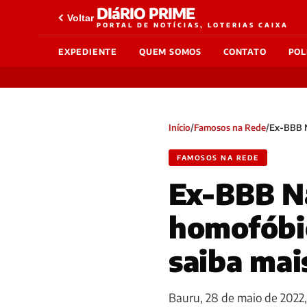
DIáRIO PRIME
Voltar
PORTAL DE NOTÍCIAS, LOTERIAS CAIXA
EXPEDIENTE
QUEM SOMOS
CONTATO
POL
Início
/
Famosos na Rede
/
Ex-BBB N
FAMOSOS NA REDE
Ex-BBB Na
homofóbic
saiba mai
Bauru, 28 de maio de 2022