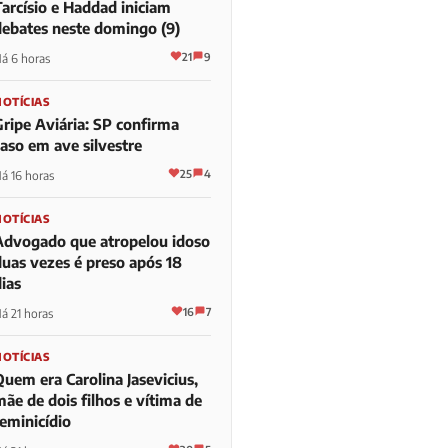
Tarcísio e Haddad iniciam
debates neste domingo (9)
21
9
á 6 horas
NOTÍCIAS
Gripe Aviária: SP confirma
caso em ave silvestre
25
4
á 16 horas
NOTÍCIAS
Advogado que atropelou idoso
duas vezes é preso após 18
ias
16
7
á 21 horas
NOTÍCIAS
Quem era Carolina Jasevicius,
ãe de dois filhos e vítima de
feminicídio