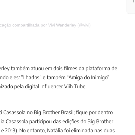
H
cação compartilhada por Vivi Wanderley (@vivi)
rley também atuou em dois filmes da plataforma de
endo eles: “Ilhados” e também “Amiga do Inimigo”
zado pela digital influencer Viih Tube.
i Casassola no Big Brother Brasil; fique por dentro
ia Casassola participou das edições do Big Brother
 e 2013). No entanto, Natália foi eliminada nas duas