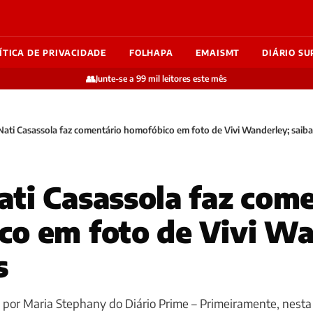
ÍTICA DE PRIVACIDADE
FOLHAPA
EMAISMT
DIÁRIO SU
👥
Junte-se a 99 mil leitores este mês
ati Casassola faz comentário homofóbico em foto de Vivi Wanderley; saiba
ti Casassola faz com
o em foto de Vivi Wa
s
, por Maria Stephany do Diário Prime – Primeiramente, nest