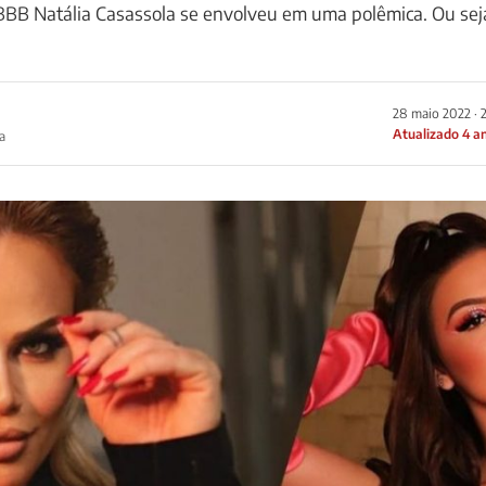
x-BBB Natália Casassola se envolveu em uma polêmica. Ou sej
28 maio 2022 · 
Atualizado 4 a
a