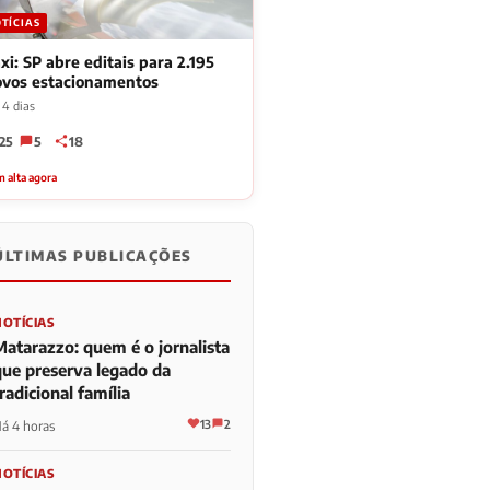
TÍCIAS
xi: SP abre editais para 2.195
ovos estacionamentos
 4 dias
25
5
18
 alta agora
ÚLTIMAS PUBLICAÇÕES
NOTÍCIAS
Matarazzo: quem é o jornalista
que preserva legado da
radicional família
13
2
á 4 horas
NOTÍCIAS