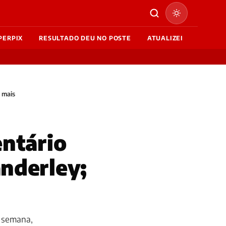
PERPIX
RESULTADO DEU NO POSTE
ATUALIZEI
 mais
entário
nderley;
a semana,