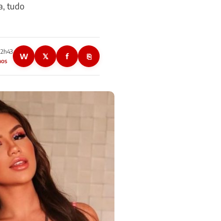
a, tudo
22h43
W
𝕏
f
⎘
nos