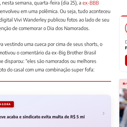
 nesta semana, quarta-feira (dia 25), a
ex-BBB
envolveu em uma polêmica. Ou seja, tudo aconteceu
digital Vivi Wanderley publicou fotos ao lado de seu
enção de comemorar o Dia dos Namorados.
D
va vestindo uma cueca por cima de seus shorts, o
F
otivou o comentário da ex-Big Brother Brasil
ue disparou: “eles são namorados ou melhores
foto do casal com uma combinação super fofa:
 AGORA
ve acaba e sindicato evita multa de R$ 5 mi