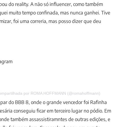
pou do reality. A não só influencer, como também
quei muito tempo confinada, mas nunca ganhei. Tive
mizar, foi uma correria, mas posso dizer que deu
.
tagram
compartilhada por ROMA HOFFMANN (@romahoffmann)
cipar do BBB 8, onde o grande vencedor foi Rafinha
esária conseguiu ficar em terceiro lugar no pódio. Em
onde também assassistiramntes de outras edições, e