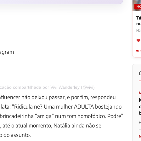
NO
Tá
n
Há
tagram
Em
cação compartilhada por Vivi Wanderley (@vivi)
fluencer não deixou passar, e por fim, respondeu
a lata: “Ridicula né? Uma mulher ADULTA bostejando
t
 brincadeirinha “amiga” num tom homofóbico. Podre”
H
o, até o atual momento, Natália ainda não se
o do assunto.