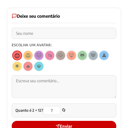
Deixe seu comentário
ESCOLHA UM AVATAR:
😊
🦁
🐱
🦄
🐶
🦊
🐸
🐼
👤
🌟
🔥
💎
🔄
Quanto é 2 + 12?
Enviar