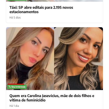
Táxi: SP abre editais para 2.195 novos
estacionamentos
Há 5 dias
NOTÍCIAS
🏷️ Seu interesse
Quem era Carolina Jasevicius, mãe de dois filhos e
vítima de feminicídio
Há 1 dia