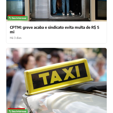
NOTÍCIAS
🏷️ Seu interesse
CPTM: greve acaba e sindicato evita multa de R$ 5
mi
Há 3 dias
NOTÍCIAS
🏷️ Seu interesse