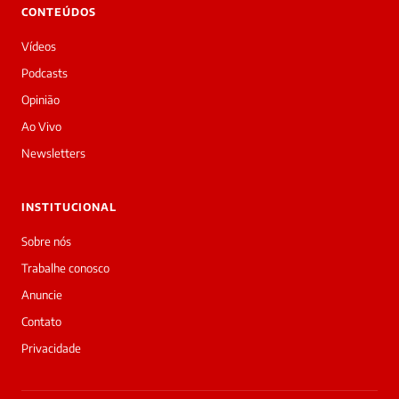
👋
CONTEÚDOS
Bom
dia!
Vídeos
Sou
a
Podcasts
Laura,
Opinião
daqui
do
Ao Vivo
Diário
Newsletters
Prime.
O
jornalista
INSTITUCIONAL
Arthur
Esparano
Sobre nós
de
Trabalhe conosco
Medeiros
acabou
Anuncie
de
Contato
cobrir
essa
Privacidade
matéria
—
e