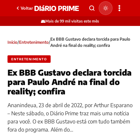
DIáRIO PRIME
Voltar
👥
Mais de 99 mil visitas este mês
Ex BBB Gustavo declara torcida para Paulo
Início
/
Entretenimento
/
André na final do reality; confira
ENTRETENIMENTO
Ex BBB Gustavo declara torcida
para Paulo André na final do
reality; confira
Ananindeua, 23 de abril de 2022, por Arthur Esparano
– Neste sábado, o Diário Prime traz mais uma notícia
para você. O ex BBB Gustavo está com tudo também
fora do programa. Além do…