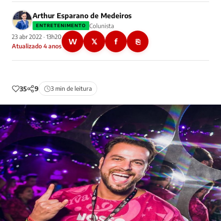
Arthur Esparano de Medeiros
Colunista
ENTRETENIMENTO
23 abr 2022 · 13h20
W
𝕏
f
⎘
Atualizado 4 anos
35
9
3 min de leitura