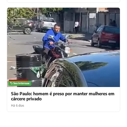
NOTÍCIAS
🏷️ Seu interesse
São Paulo: homem é preso por manter mulheres em
cárcere privado
Há 6 dias