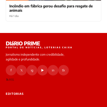
Incêndio em fábrica gerou desafio para resgate de
animais
Há 1 dia
Laura
DIáRIO PRIME
online
PORTAL DE NOTÍCIAS, LOTERIAS CAIXA
Jornalismo independente com credibilidade,
HOJE
agilidade e profundidade.
🔒 As
nsagens
f
𝕏
ig
▶
in
tk
desta
onversa
são
RSS
rivadas
tre você
 Laura.
EDITORIAS
Laura
Oi!