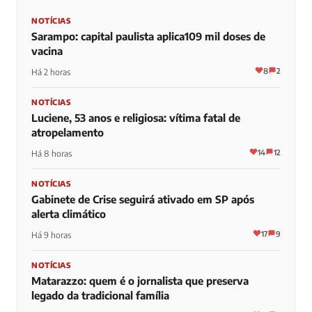
NOTÍCIAS
Sarampo: capital paulista aplica109 mil doses de
vacina
8
2
Há 2 horas
NOTÍCIAS
Luciene, 53 anos e religiosa: vítima fatal de
atropelamento
14
12
Há 8 horas
NOTÍCIAS
Gabinete de Crise seguirá ativado em SP após
alerta climático
17
9
Há 9 horas
NOTÍCIAS
Matarazzo: quem é o jornalista que preserva
legado da tradicional família