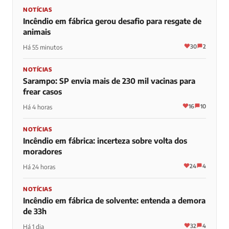
NOTÍCIAS
Incêndio em fábrica gerou desafio para resgate de
animais
30
2
Há 55 minutos
NOTÍCIAS
Sarampo: SP envia mais de 230 mil vacinas para
frear casos
16
10
Há 4 horas
NOTÍCIAS
Incêndio em fábrica: incerteza sobre volta dos
moradores
24
4
Há 24 horas
NOTÍCIAS
Incêndio em fábrica de solvente: entenda a demora
de 33h
32
4
Há 1 dia