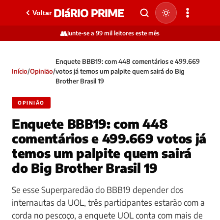
DIáRIO PRIME
Voltar
👥
Junte-se a 99 mil leitores este mês
Enquete BBB19: com 448 comentários e 499.669
Início
/
Opinião
/
votos já temos um palpite quem sairá do Big
Brother Brasil 19
OPINIÃO
Enquete BBB19: com 448
comentários e 499.669 votos já
temos um palpite quem sairá
do Big Brother Brasil 19
Se esse Superparedão do BBB19 depender dos
internautas da UOL, três participantes estarão com a
corda no pescoço, a enquete UOL conta com mais de