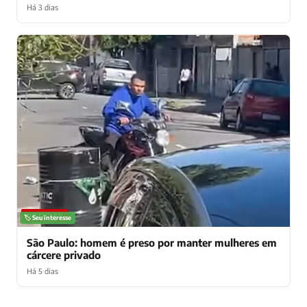
Há 3 dias
NOTÍCIAS
🏷️ Seu interesse
São Paulo: homem é preso por manter mulheres em
cárcere privado
Há 5 dias