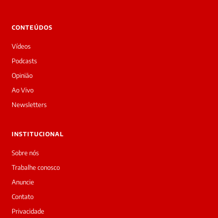
Laura
Oi!
👋
CONTEÚDOS
Boa
tarde!
Vídeos
Sou
a
Podcasts
Laura,
Opinião
daqui
do
Ao Vivo
Diário
Newsletters
Prime.
O
jornalista
INSTITUCIONAL
Redação
acabou
Sobre nós
de
Trabalhe conosco
cobrir
essa
Anuncie
matéria
Contato
—
e
Privacidade
a