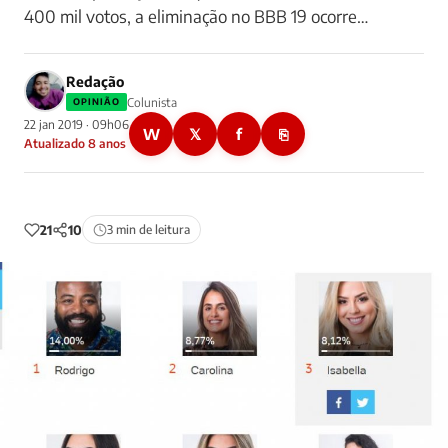
400 mil votos, a eliminação no BBB 19 ocorre…
Redação
Colunista
OPINIÃO
22 jan 2019 · 09h06
W
𝕏
f
⎘
Atualizado 8 anos
21
10
3 min de leitura