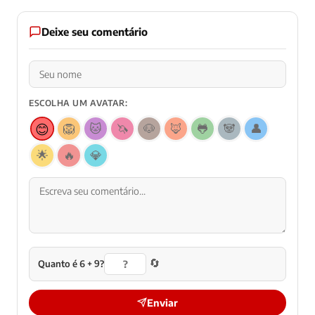
Deixe seu comentário
ESCOLHA UM AVATAR:
😊
🦁
🐱
🦄
🐶
🦊
🐸
🐼
👤
🌟
🔥
💎
🔄
Quanto é 6 + 9?
Enviar