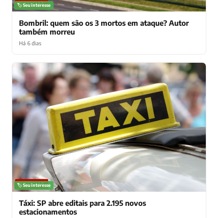
NOTÍCIAS
🏷️ Seu interesse
Bombril: quem são os 3 mortos em ataque? Autor
também morreu
Há 6 dias
NOTÍCIAS
🏷️ Seu interesse
Táxi: SP abre editais para 2.195 novos
estacionamentos