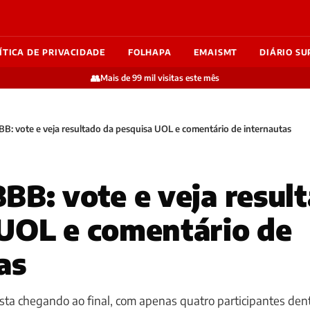
ÍTICA DE PRIVACIDADE
FOLHAPA
EMAISMT
DIÁRIO SU
👥
Mais de 99 mil visitas este mês
B: vote e veja resultado da pesquisa UOL e comentário de internautas
BB: vote e veja resul
UOL e comentário de
as
esta chegando ao final, com apenas quatro participantes den