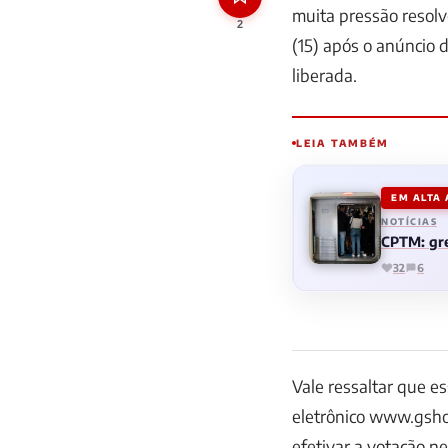
muita pressão resol
2
(15) após o anúncio 
liberada.
LEIA TAMBÉM
EM ALTA
NOTÍCIAS
CPTM: gre
32
6
Vale ressaltar que es
eletrônico www.gsho
efetivar a votação n