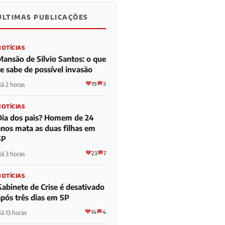
ÚLTIMAS PUBLICAÇÕES
NOTÍCIAS
Mansão de Silvio Santos: o que
se sabe de possível invasão
19
3
á 2 horas
NOTÍCIAS
Dia dos pais? Homem de 24
anos mata as duas filhas em
SP
23
7
á 3 horas
NOTÍCIAS
Gabinete de Crise é desativado
após três dias em SP
14
4
á 13 horas