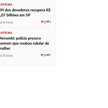
NOTÍCIAS
CPI dos devedores recupera R$
2,07 bilhões em SP
23
3
á 14 horas
NOTÍCIAS
Morumbi: polícia procura
homem que roubou celular de
mulher
20
5
á 15 horas