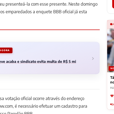
veu presenteá-la com esse presente. Neste domingo
dos emparedados a enquete BBB oficial já esta
 AGORA
ve acaba e sindicato evita multa de R$ 5 mi
NO
Tá
n
Há
sa votação oficial ocorre através do endereço
Em
w.com, é necessário efetuar um cadastro para
esse Paredão BBB.