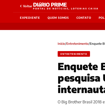
DIáRIO PRIME
Voltar
PORTAL DE NOTÍCIAS, LOTERIAS CAIXA
EXPEDIENTE
QUEM SOMOS
CONTATO
POL
Início
/
Entretenimento
/
Enquete BB
ENTRETENIMENTO
Enquete B
pesquisa 
internaut
O Big Brother Brasil 2018 