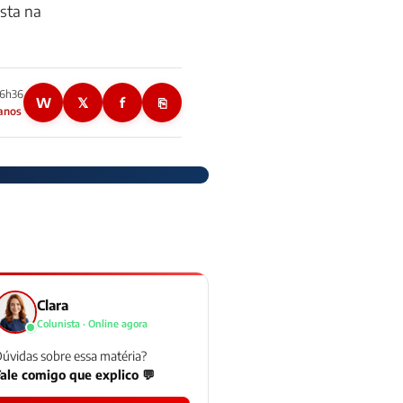
sta na
06h36
W
𝕏
f
⎘
 anos
Clara
Colunista · Online agora
úvidas sobre essa matéria?
ale comigo que explico 💬