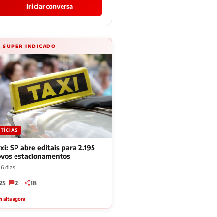
Iniciar conversa
⚡ SUPER INDICADO
TÍCIAS
xi: SP abre editais para 2.195
ovos estacionamentos
 6 dias
25
2
18
 alta agora