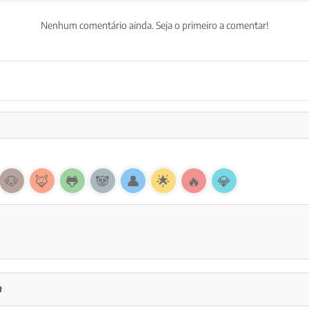
Nenhum comentário ainda. Seja o primeiro a comentar!
🐶
🦊
🐸
🐼
👤
🌟
🔥
💎
