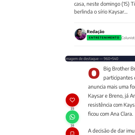
casa, neste domingo (15) T
berlinda o sírio Kaysar…
Redação
Colunist
ENTRETENIMENTO
Imagem de destaque — 960×540
O
Big Brother B
participantes 
anuncia mais uma for
Kaysar e Breno, já A
resistência com Kay
15
ficou com Ana Clara.
16
A decisão de dar imu