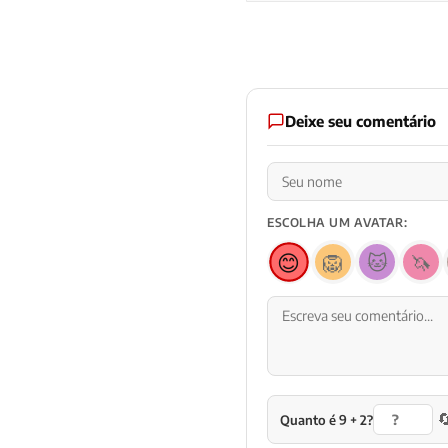
Deixe seu comentário
ESCOLHA UM AVATAR:
😊
🦁
🐱
🦄

Quanto é 9 + 2?