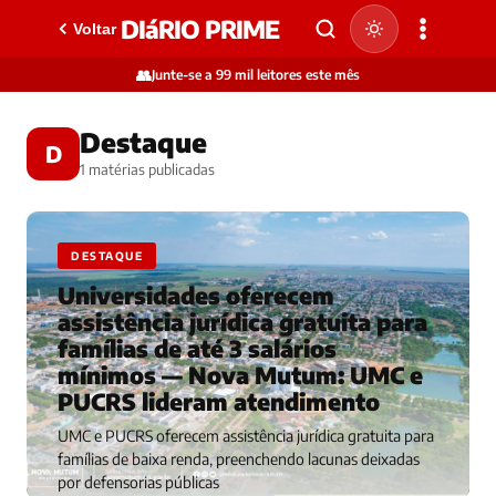
DIáRIO PRIME
Voltar
👥
Junte-se a 99 mil leitores este mês
Destaque
D
1 matérias publicadas
DESTAQUE
Universidades oferecem
assistência jurídica gratuita para
famílias de até 3 salários
mínimos — Nova Mutum: UMC e
PUCRS lideram atendimento
UMC e PUCRS oferecem assistência jurídica gratuita para
famílias de baixa renda, preenchendo lacunas deixadas
por defensorias públicas