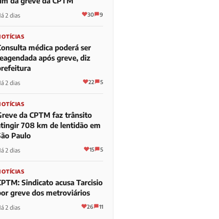
fim da greve da CPTM
30
9
á 2 dias
NOTÍCIAS
Consulta médica poderá ser
reagendada após greve, diz
refeitura
22
5
á 2 dias
NOTÍCIAS
Greve da CPTM faz trânsito
atingir 708 km de lentidão em
São Paulo
15
5
á 2 dias
NOTÍCIAS
CPTM: Sindicato acusa Tarcisio
por greve dos metroviários
26
11
á 2 dias