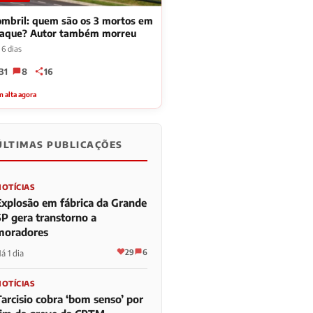
mbril: quem são os 3 mortos em
taque? Autor também morreu
 6 dias
31
8
16
 alta agora
ÚLTIMAS PUBLICAÇÕES
NOTÍCIAS
Explosão em fábrica da Grande
SP gera transtorno a
moradores
29
6
á 1 dia
NOTÍCIAS
Tarcisio cobra ‘bom senso’ por