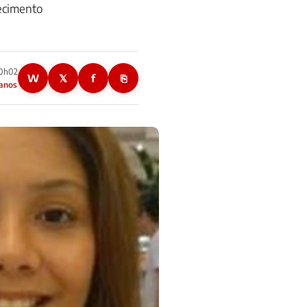
recimento
10h02
W
𝕏
f
⎘
 anos