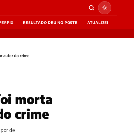
PERPIX
RESULTADO DEU NO POSTE
ATUALIZEI
ar autor do crime
foi morta
do crime
xpor de