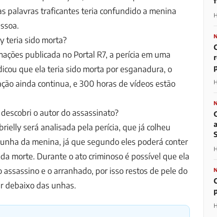
 palavras traficantes teria confundido a menina
H
ssoa.
y teria sido morta?
ações publicada no Portal R7, a perícia em uma
p
dicou que ela teria sido morta por esganadura, o
ação ainda continua, e 300 horas de vídeos estão
H
 descobri o autor do assassinato?
rielly será analisada pela perícia, que já colheu
 unha da menina, já que segundo eles poderá conter
H
a morte. Durante o ato criminoso é possível que ela
o assassino e o arranhado, por isso restos de pele do
r debaixo das unhas.
H