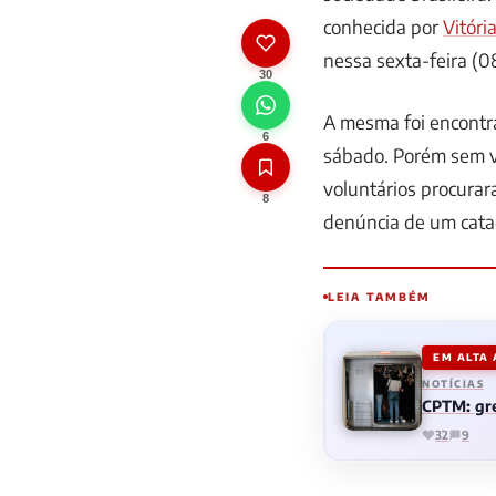
conhecida por
Vitóri
nessa sexta-feira (0
30
A mesma foi encontra
6
sábado. Porém sem vid
voluntários procurar
8
denúncia de um catad
LEIA TAMBÉM
EM ALTA
NOTÍCIAS
CPTM: gre
32
9