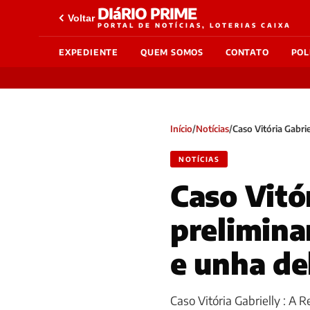
DIáRIO PRIME
Voltar
PORTAL DE NOTÍCIAS, LOTERIAS CAIXA
EXPEDIENTE
QUEM SOMOS
CONTATO
POL
Início
/
Notícias
/
Caso Vitória Gabrie
NOTÍCIAS
Caso Vitór
prelimina
e unha de
Caso Vitória Gabrielly : A