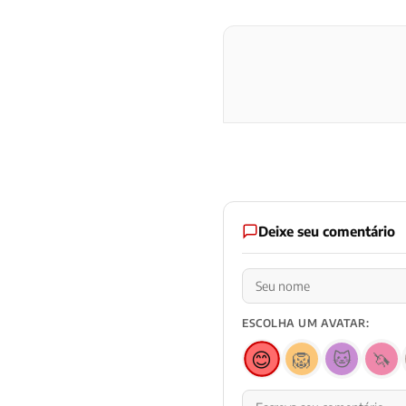
Deixe seu comentário
ESCOLHA UM AVATAR:
😊
🦁
🐱
🦄