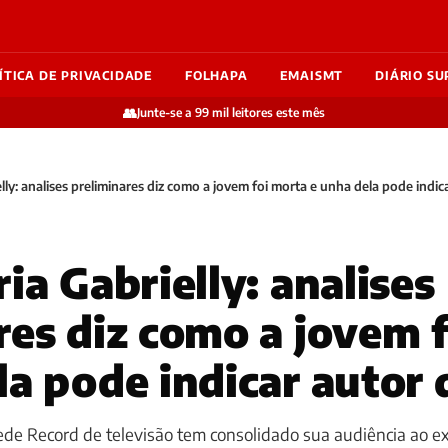
ÍTICA DE PRIVACIDADE
FOLHAPA
EMAISMT
DIÁRIO SU
👥
Junte-se a 99 mil leitores este mês
lly: analises preliminares diz como a jovem foi morta e unha dela pode indic
ia Gabrielly: analises
res diz como a jovem 
la pode indicar autor 
 Rede Record de televisão tem consolidado sua audiência ao e