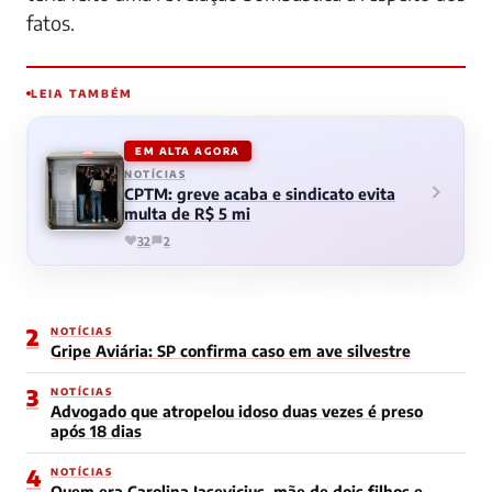
fatos.
LEIA TAMBÉM
EM ALTA AGORA
NOTÍCIAS
CPTM: greve acaba e sindicato evita
multa de R$ 5 mi
32
2
2
NOTÍCIAS
Gripe Aviária: SP confirma caso em ave silvestre
3
NOTÍCIAS
Advogado que atropelou idoso duas vezes é preso
após 18 dias
4
NOTÍCIAS
Quem era Carolina Jasevicius, mãe de dois filhos e