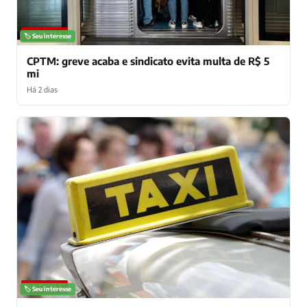
NOTÍCIAS
🏷️ Seu interesse
CPTM: greve acaba e sindicato evita multa de R$ 5
mi
Há 2 dias
NOTÍCIAS
🏷️ Seu interesse