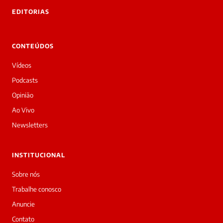
 Laura.
EDITORIAS
Laura
Oi!
👋
CONTEÚDOS
Boa
noite!
Vídeos
Sou
a
Podcasts
Laura,
Opinião
daqui
do
Ao Vivo
Diário
Newsletters
Prime.
O
jornalista
INSTITUCIONAL
Redação
acabou
Sobre nós
de
Trabalhe conosco
cobrir
essa
Anuncie
matéria
Contato
—