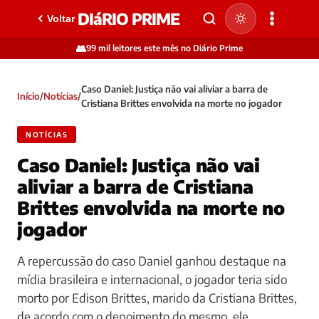
DIáRIO PRIME
Voltar
👥
99 mil leitores este mês no Diário Prime
Caso Daniel: Justiça não vai aliviar a barra de
Início
/
Notícias
/
Cristiana Brittes envolvida na morte no jogador
NOTÍCIAS
Caso Daniel: Justiça não vai
aliviar a barra de Cristiana
Brittes envolvida na morte no
jogador
A repercussão do caso Daniel ganhou destaque na
mídia brasileira e internacional, o jogador teria sido
morto por Edison Brittes, marido da Cristiana Brittes,
de acordo com o depoimento do mesmo, ele