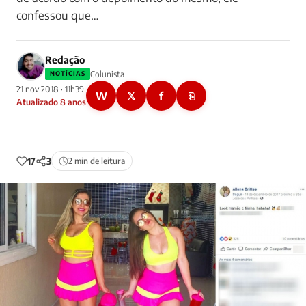
confessou que…
Redação
Colunista
NOTÍCIAS
21 nov 2018 · 11h39
W
𝕏
f
⎘
Atualizado 8 anos
17
3
2 min de leitura