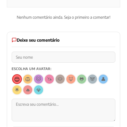
Nenhum comentário ainda. Seja o primeiro a comentar!
Deixe seu comentário
ESCOLHA UM AVATAR:
😊
🦁
🐱
🦄
🐶
🦊
🐸
🐼
👤
🌟
🔥
💎