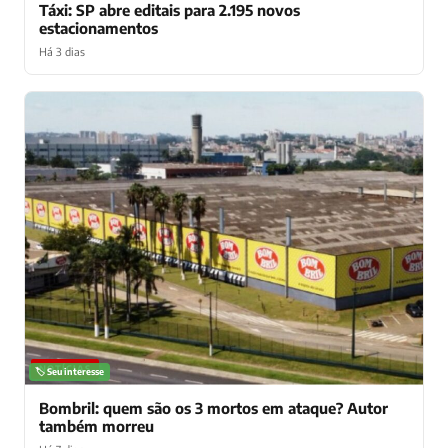
Táxi: SP abre editais para 2.195 novos
estacionamentos
Há 3 dias
NOTÍCIAS
🏷️ Seu interesse
Bombril: quem são os 3 mortos em ataque? Autor
também morreu