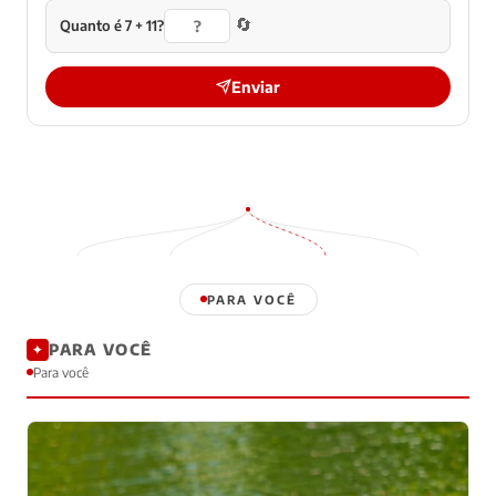
🔄
Quanto é 7 + 11?
Enviar
PARA VOCÊ
PARA VOCÊ
✦
Para você