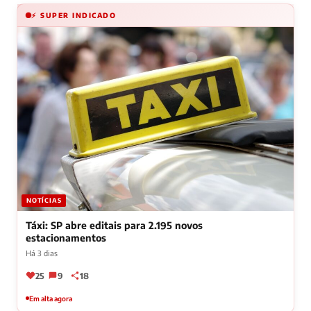
⚡ SUPER INDICADO
NOTÍCIAS
Táxi: SP abre editais para 2.195 novos
estacionamentos
Há 3 dias
25
9
18
Em alta agora