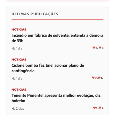
ÚLTIMAS PUBLICAÇÕES
NOTÍCIAS
Incêndio em fábrica de solvente: entenda a demora
de 33h
32
4
Há 1 dia
NOTÍCIAS
Ciclone bomba faz Enel acionar plano de
contingência
25
12
Há 1 dia
NOTÍCIAS
Tenente Pimentel apresenta melhor evolução, diz
boletim
13
4
Há 2 dias