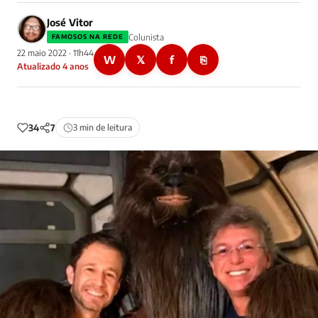
José Vitor
Colunista
FAMOSOS NA REDE
22 maio 2022 · 11h44
W
𝕏
f
⎘
Atualizado 4 anos
34
7
3 min de leitura