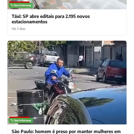
NOTÍCIAS
🏷️ Seu interesse
Táxi: SP abre editais para 2.195 novos
estacionamentos
Há 3 dias
NOTÍCIAS
🏷️ Seu interesse
São Paulo: homem é preso por manter mulheres em