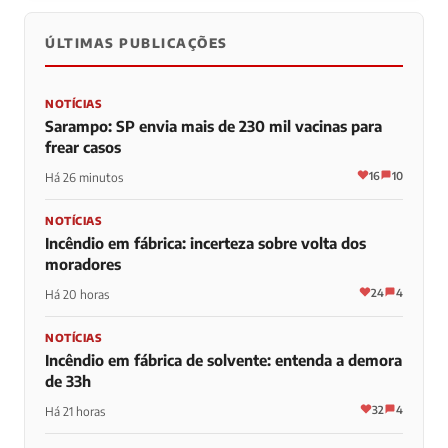
ÚLTIMAS PUBLICAÇÕES
NOTÍCIAS
Sarampo: SP envia mais de 230 mil vacinas para
frear casos
16
10
Há 26 minutos
NOTÍCIAS
Incêndio em fábrica: incerteza sobre volta dos
moradores
24
4
Há 20 horas
NOTÍCIAS
Incêndio em fábrica de solvente: entenda a demora
de 33h
32
4
Há 21 horas