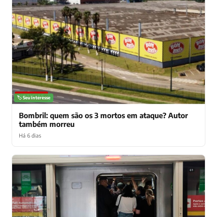
NOTÍCIAS
🏷️ Seu interesse
Bombril: quem são os 3 mortos em ataque? Autor
também morreu
Há 6 dias