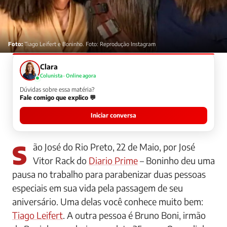
Foto:
Tiago Leifert e Boninho. Foto: Reprodução Instagram
Clara
Colunista · Online agora
Dúvidas sobre essa matéria?
Fale comigo que explico 💬
Iniciar conversa
São José do Rio Preto, 22 de Maio, por José
Vitor Rack do
Diario Prime
– Boninho deu uma
pausa no trabalho para parabenizar duas pessoas
especiais em sua vida pela passagem de seu
aniversário. Uma delas você conhece muito bem:
Tiago Leifert
. A outra pessoa é Bruno Boni, irmão