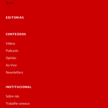
são
RSS
rivadas
tre você
 Laura.
EDITORIAS
Laura
Oi!
👋
CONTEÚDOS
Bom
dia!
Vídeos
Sou
a
Podcasts
Laura,
Opinião
daqui
do
Ao Vivo
Diário
Newsletters
Prime.
O
jornalista
INSTITUCIONAL
José
Vitor
Sobre nós
acabou
Trabalhe conosco
de