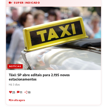
⚡ SUPER INDICADO
NOTÍCIAS
Táxi: SP abre editais para 2.195 novos
estacionamentos
Há 3 dias
25
11
18
Em alta agora