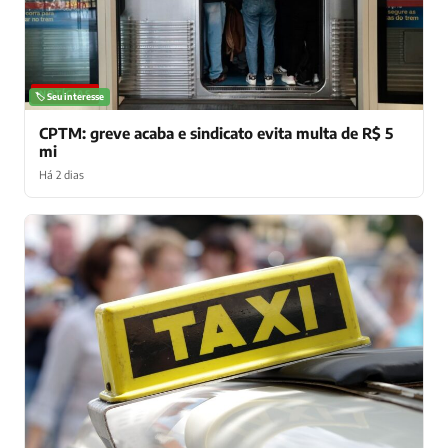
NOTÍCIAS
🏷️ Seu interesse
CPTM: greve acaba e sindicato evita multa de R$ 5
mi
Há 2 dias