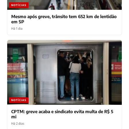
NOTÍCIAS
Mesmo após greve, trânsito tem 652 km de lentidão
em SP
Há 1 dia
NOTÍCIAS
CPTM: greve acaba e sindicato evita multa de R$ 5
mi
Há 2 dias