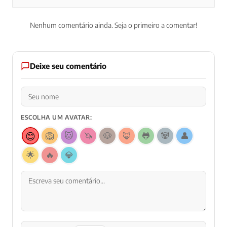
Nenhum comentário ainda. Seja o primeiro a comentar!
Deixe seu comentário
ESCOLHA UM AVATAR:
😊
🦁
🐱
🦄
🐶
🦊
🐸
🐼
👤
🌟
🔥
💎