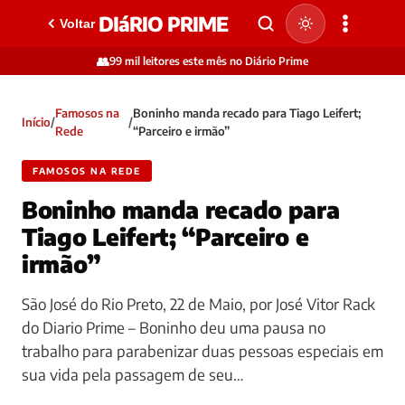
DIáRIO PRIME
Voltar
👥
99 mil leitores este mês no Diário Prime
Famosos na
Boninho manda recado para Tiago Leifert;
Início
/
/
Rede
“Parceiro e irmão”
FAMOSOS NA REDE
Boninho manda recado para
Tiago Leifert; “Parceiro e
irmão”
São José do Rio Preto, 22 de Maio, por José Vitor Rack
do Diario Prime – Boninho deu uma pausa no
trabalho para parabenizar duas pessoas especiais em
sua vida pela passagem de seu…