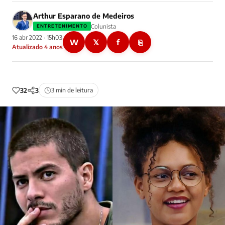
Arthur Esparano de Medeiros
Colunista
ENTRETENIMENTO
16 abr 2022 · 15h03
W
𝕏
f
⎘
Atualizado 4 anos
32
3
3 min de leitura