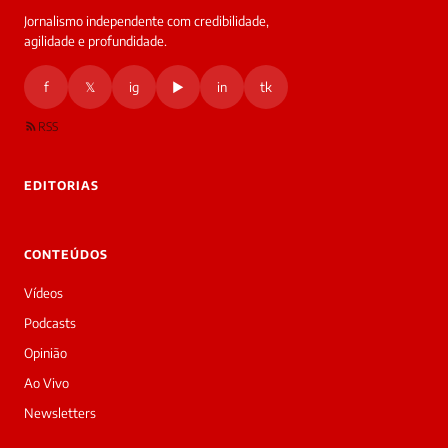
Jornalismo independente com credibilidade,
HOJE
agilidade e profundidade.
🔒 As
nsagens
f
𝕏
ig
▶
in
tk
desta
onversa
são
RSS
rivadas
tre você
 Laura.
EDITORIAS
Laura
Oi!
👋
CONTEÚDOS
Boa
tarde!
Vídeos
Sou
a
Podcasts
Laura,
Opinião
daqui
do
Ao Vivo
Diário
Newsletters
Prime.
O