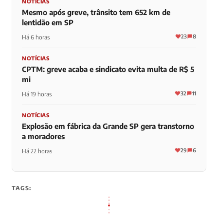
NOTÍCIAS
Mesmo após greve, trânsito tem 652 km de
lentidão em SP
23
8
Há 6 horas
NOTÍCIAS
CPTM: greve acaba e sindicato evita multa de R$ 5
mi
32
11
Há 19 horas
NOTÍCIAS
Explosão em fábrica da Grande SP gera transtorno
a moradores
29
6
Há 22 horas
TAGS: