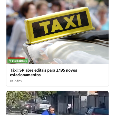
NOTÍCIAS
🏷️ Seu interesse
Táxi: SP abre editais para 2.195 novos
estacionamentos
Há 2 dias