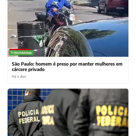
NOTÍCIAS
🏷️ Seu interesse
São Paulo: homem é preso por manter mulheres em
cárcere privado
Há 4 dias