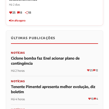
Há 2 dias
25
8
18
Em alta agora
ÚLTIMAS PUBLICAÇÕES
NOTÍCIAS
Ciclone bomba faz Enel acionar plano de
contingência
25
12
Há 2 horas
NOTÍCIAS
Tenente Pimentel apresenta melhor evolução, diz
boletim
13
4
Há 4 horas