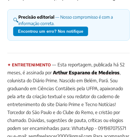
Precisão editorial
— Nosso compromisso é com a
🔍
informação correta.
Encontrou um erro? Nos notifique
— Esta reportagem, publicada há 52
✦ ENTRETENIMENTO
meses, é assinada por
Arthur Esparano de Medeiros
,
colunista do Diário Prime.
Nascido em Belém, Pará. Sou
graduando em Ciências Contábeis pela UFPA, apaixonado
pela arte da criação textual e sou redator do caderno de
entretenimento do site Diario Prime e Tecno Notícias!
Torcedor do São Paulo e do Clube do Remo, e cristão por
chamado. Dúvidas, sugestões de pauta, críticas ou elogios
podem ser encaminhadas para: WhatsApp - 091987075571
ou e-mail:
aemfreelancer2000@gmail.com
Para acompanhar