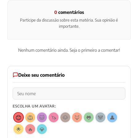
0
comentários
Participe da discussão sobre esta matéria. Sua opinião é
importante.
Nenhum comentário ainda. Seja o primeiro a comentar!
Deixe seu comentário
ESCOLHA UM AVATAR:
😊
🦁
🐱
🦄
🐶
🦊
🐸
🐼
👤
🌟
🔥
💎