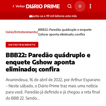
DIáRIO PRIME
Voltar
👥
Junte-se a 99 mil leitores este mês
BBB22: Paredão quádruplo e enquete
Início
/
Entretenimento
/
Gshow aponta eliminado; confira
ENTRETENIMENTO
BBB22: Paredão quádruplo e
enquete Gshow aponta
eliminado; confira
Ananindeua, 16 de abril de 2022, por Arthur Esparano
– Neste sábado, o Diário Prime traz mais uma notícia
para você. Paredão já definido e já chegou a reta final
do BBB 22. Sendo…