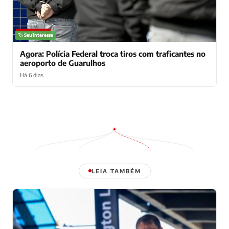
NOTÍCIAS
🏷️ Seu interesse
Agora: Polícia Federal troca tiros com traficantes no
aeroporto de Guarulhos
Há 6 dias
LEIA TAMBÉM