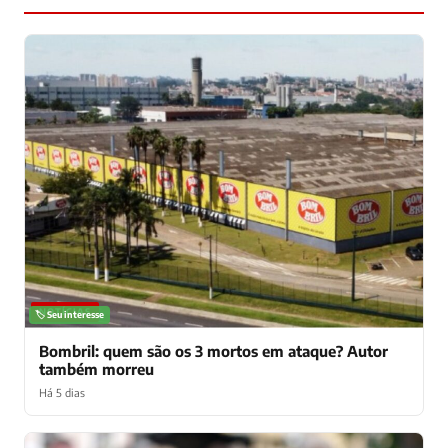
NOTÍCIAS
🏷️ Seu interesse
Bombril: quem são os 3 mortos em ataque? Autor
também morreu
Há 5 dias