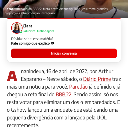
Foto:
Eliminada do BBB22: treta entre Arthur Aguiar e Jessi toma grandes
proporções - Reprodução Instagram
Clara
Colunista · Online agora
Dúvidas sobre essa matéria?
Fale comigo que explico 💬
Iniciar conversa
Ananindeua, 16 de abril de 2022, por Arthur
Esparano – Neste sábado, o
Diário Prime
traz
mais uma notícia para você.
Paredão
já definido e já
chegou a reta final do
BBB 22
. Sendo assim, só nos
resta votar para eliminar um dos 4 emparedados. E
o Gshow lançou uma enquete que está dando uma
pequena divergência com a lançada pela UOL
recentemente.