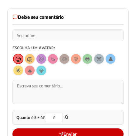
Deixe seu comentário
ESCOLHA UM AVATAR:
😊
🦁
🐱
🦄
🐶
🦊
🐸
🐼
👤
🌟
🔥
💎
🔄
Quanto é 5 + 4?
Enviar