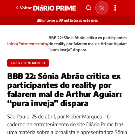
DIáRIO PRIME
Voltar
👥
Junte-se a 99 mil leitores este mês
BBB 22: Sônia Abrão critica ex participantes
Início
/
Entretenimento
/
do reality por falarem mal de Arthur Aguiar:
“pura inveja” dispara
ENTRETENIMENTO
BBB 22: Sônia Abrão critica ex
participantes do reality por
falarem mal de Arthur Aguiar:
“pura inveja” dispara
São Paulo, 25 de abril, por Kleber Marques – O
caderno de entretenimento do site Diário Prime traz
uma matéria sobre a jornalista e apresentadora Sônia