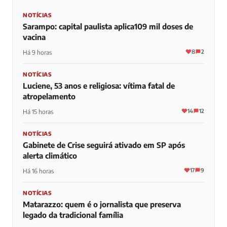
NOTÍCIAS
Sarampo: capital paulista aplica109 mil doses de
vacina
8
2
Há 9 horas
NOTÍCIAS
Luciene, 53 anos e religiosa: vítima fatal de
atropelamento
14
12
Há 15 horas
NOTÍCIAS
Gabinete de Crise seguirá ativado em SP após
alerta climático
17
9
Há 16 horas
NOTÍCIAS
Matarazzo: quem é o jornalista que preserva
legado da tradicional família