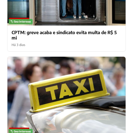
NOTÍCIAS
🏷️ Seu interesse
CPTM: greve acaba e sindicato evita multa de R$ 5
mi
Há 3 dias
NOTÍCIAS
🏷️ Seu interesse