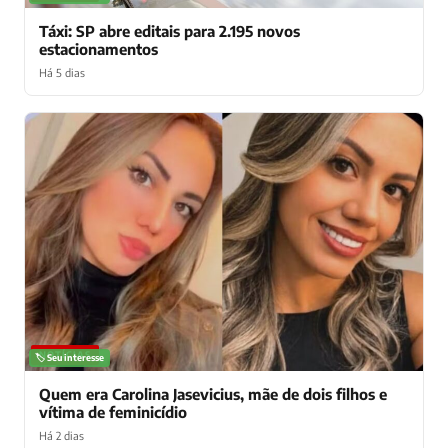
Táxi: SP abre editais para 2.195 novos
estacionamentos
Há 5 dias
NOTÍCIAS
🏷️ Seu interesse
Quem era Carolina Jasevicius, mãe de dois filhos e
vítima de feminicídio
Há 2 dias