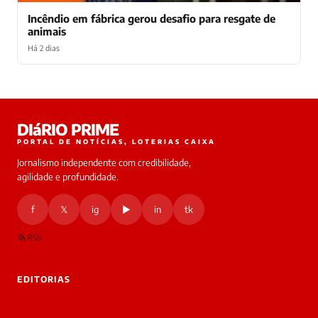
Incêndio em fábrica gerou desafio para resgate de
animais
Há 2 dias
Laura
DIáRIO PRIME
online
PORTAL DE NOTÍCIAS, LOTERIAS CAIXA
Jornalismo independente com credibilidade,
HOJE
agilidade e profundidade.
🔒 As
nsagens
f
𝕏
ig
▶
in
tk
desta
onversa
são
RSS
rivadas
tre você
 Laura.
EDITORIAS
Laura
Oi!