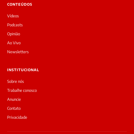
👋
CONTEÚDOS
Bom
dia!
Vídeos
Sou
a
Podcasts
Laura,
Opinião
daqui
do
Ao Vivo
Diário
Newsletters
Prime.
O
jornalista
INSTITUCIONAL
Kleber
Marques
Sobre nós
acabou
Trabalhe conosco
de
cobrir
Anuncie
essa
Contato
matéria
—
Privacidade
e
a
galera