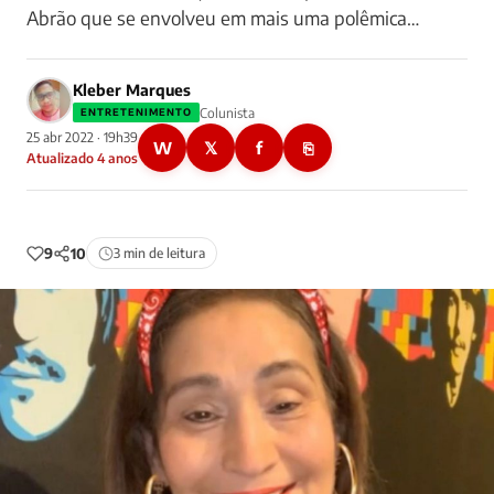
Abrão que se envolveu em mais uma polêmica…
Kleber Marques
Colunista
ENTRETENIMENTO
25 abr 2022 · 19h39
W
𝕏
f
⎘
Atualizado 4 anos
9
10
3 min de leitura