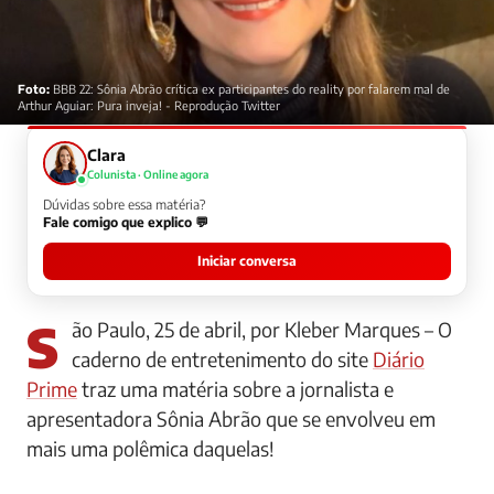
Foto:
BBB 22: Sônia Abrão crítica ex participantes do reality por falarem mal de
Arthur Aguiar: Pura inveja! - Reprodução Twitter
Clara
Colunista · Online agora
Dúvidas sobre essa matéria?
Fale comigo que explico 💬
Iniciar conversa
São Paulo, 25 de abril, por Kleber Marques – O
caderno de entretenimento do site
Diário
Prime
traz uma matéria sobre a jornalista e
apresentadora Sônia Abrão que se envolveu em
mais uma polêmica daquelas!