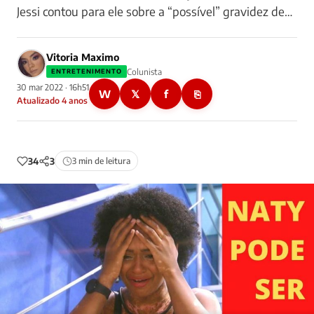
Jessi contou para ele sobre a “possível” gravidez de…
Vitoria Maximo
Colunista
ENTRETENIMENTO
30 mar 2022 · 16h51
W
𝕏
f
⎘
Atualizado 4 anos
34
3
3 min de leitura