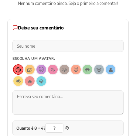
Nenhum comentário ainda. Seja o primeiro a comentar!
Deixe seu comentário
ESCOLHA UM AVATAR:
😊
🦁
🐱
🦄
🐶
🦊
🐸
🐼
👤
🌟
🔥
💎
🔄
Quanto é 8 + 4?