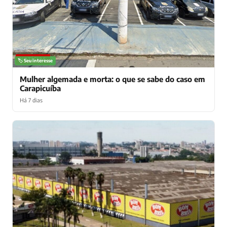
NOTÍCIAS
🏷️ Seu interesse
Mulher algemada e morta: o que se sabe do caso em
Carapicuíba
Há 7 dias