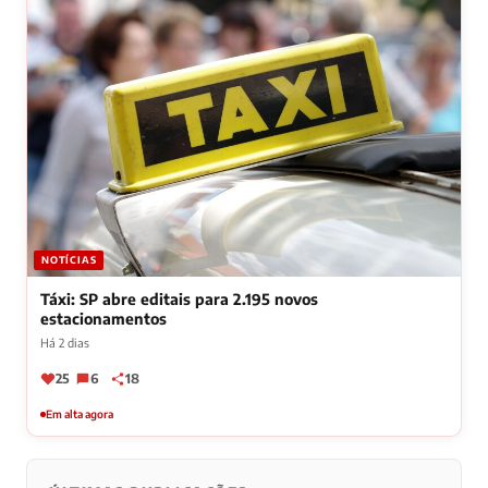
NOTÍCIAS
Táxi: SP abre editais para 2.195 novos
estacionamentos
Há 2 dias
25
6
18
Em alta agora