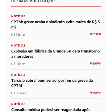
ÚLTIMAS PUBLICAÇÕES
NOTÍCIAS
CPTM: greve acaba e sindicato evita multa de R$ 5
mi
32
11
Há 2 horas
NOTÍCIAS
Explosão em fábrica da Grande SP gera transtorno
a moradores
29
6
Há 5 horas
NOTÍCIAS
Tarcisio cobra ‘bom senso’ por fim da greve da
CPTM
30
9
Há 8 horas
NOTÍCIAS
Consulta médica poderá ser reagendada após