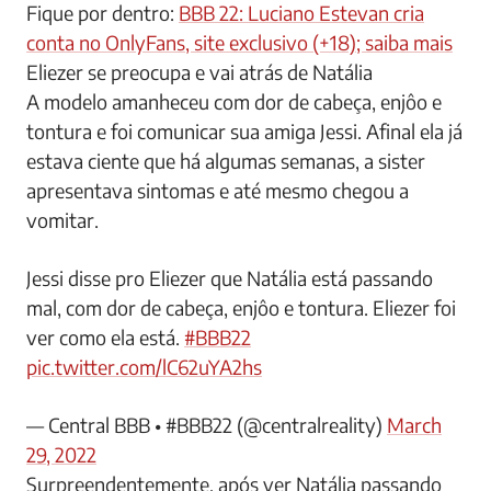
Fique por dentro:
BBB 22: Luciano Estevan cria
conta no OnlyFans, site exclusivo (+18); saiba mais
Eliezer se preocupa e vai atrás de Natália
A modelo amanheceu com dor de cabeça, enjôo e
tontura e foi comunicar sua amiga Jessi. Afinal ela já
estava ciente que há algumas semanas, a sister
apresentava sintomas e até mesmo chegou a
vomitar.
Jessi disse pro Eliezer que Natália está passando
mal, com dor de cabeça, enjôo e tontura. Eliezer foi
ver como ela está.
#BBB22
pic.twitter.com/lC62uYA2hs
— Central BBB • #BBB22 (@centralreality)
March
29, 2022
Surpreendentemente, após ver Natália passando