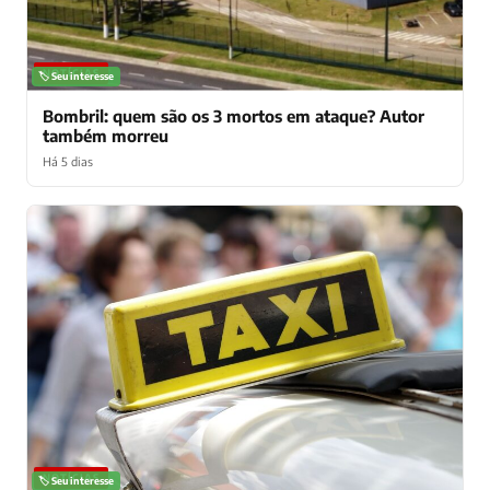
NOTÍCIAS
🏷️ Seu interesse
Bombril: quem são os 3 mortos em ataque? Autor
também morreu
Há 5 dias
NOTÍCIAS
🏷️ Seu interesse