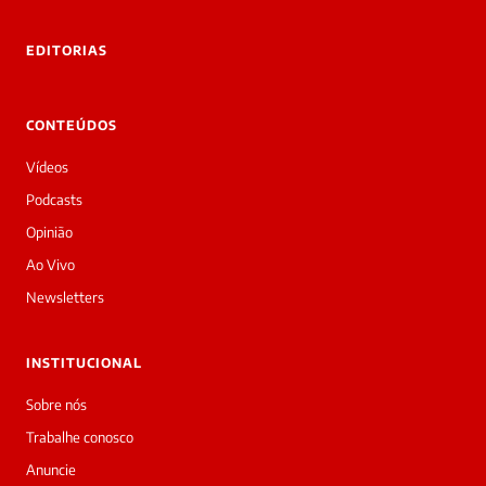
tre você
 Laura.
EDITORIAS
Laura
Oi!
👋
CONTEÚDOS
Boa
noite!
Vídeos
Sou
a
Podcasts
Laura,
Opinião
daqui
do
Ao Vivo
Diário
Newsletters
Prime.
O
jornalista
INSTITUCIONAL
Vitoria
Maximo
Sobre nós
acabou
Trabalhe conosco
de
cobrir
Anuncie
essa