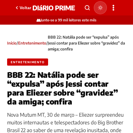
DIáRIO PRIME
Voltar
👥
Junte-se a 99 mil leitores este mês
BBB 22: Natália pode ser “expulsa” após
Início
/
Entretenimento
/
Jessi contar para Eliezer sobre “gravidez” da
amiga; confira
ENTRETENIMENTO
BBB 22: Natália pode ser
“expulsa” após Jessi contar
para Eliezer sobre “gravidez”
da amiga; confira
Nova Mutum MT, 30 de março – Eliezer surpreendeu
muitos internautas e telespectadores do Big Brother
Brasil 22 ao saber de uma revelação inusitada, onde