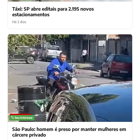
Táxi: SP abre editais para 2.195 novos
estacionamentos
Há 2 dias
NOTÍCIAS
🏷️ Seu interesse
São Paulo: homem é preso por manter mulheres em
cárcere privado