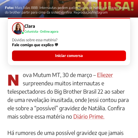
Foto:
Mais lidas BBB: Internautas pedem a eliminação de Natália e Eliezer depois
do brother partir para cima da sister; confira. Reprodução/Instagram
Clara
Colunista · Online agora
Dúvidas sobre essa matéria?
Fale comigo que explico 💬
Iniciar conversa
Nova Mutum MT, 30 de março –
Eliezer
surpreendeu muitos internautas e
telespectadores do Big Brother Brasil 22 ao saber
de uma revelação inusitada, onde Jessi contou para
ele sobre a “possível” gravidez de Natália. Confira
mais sobre essa matéria no
Diário Prime.
Há rumores de uma possível gravidez que jamais