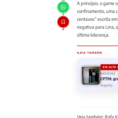
A princípio, o game 
confinamento, uma co
9
centavos” escrita em
negativa para Lina, 
8
última liderança.
LEIA TAMBÉM
EM ALTA
NOTÍCIAS
CPTM: gre
32
11
Veja também: Rafa K