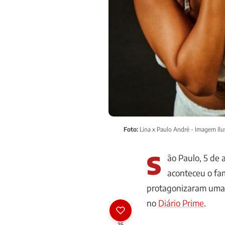
Foto:
Lina x Paulo André - Imagem Ilu
S
ão Paulo, 5 de 
aconteceu o fa
protagonizaram uma d
no
Diário Prime
.
35