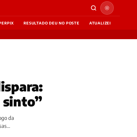
PERPIX
RESULTADO DEU NO POSTE
ATUALIZEI
ispara:
 sinto”
jogo da
osas…