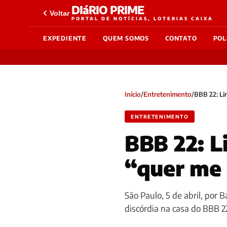
DIáRIO PRIME
Voltar
PORTAL DE NOTÍCIAS, LOTERIAS CAIXA
EXPEDIENTE
QUEM SOMOS
CONTATO
POL
Início
/
Entretenimento
/
BBB 22: Li
ENTRETENIMENTO
BBB 22: L
“quer me 
São Paulo, 5 de abril, por
discórdia na casa do BBB 2