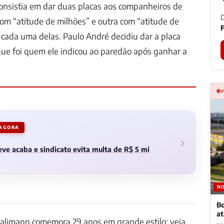
consistia em dar duas placas aos companheiros de
D
m “atitude de milhões” e outra com “atitude de
F
 cada uma delas. Paulo André decidiu dar a placa
que foi quem ele indicou ao paredão após ganhar a
 AGORA
ve acaba e sindicato evita multa de R$ 5 mi
NO
Bo
a
alimann comemora 29 anos em grande estilo; veja