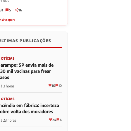
 6 dias
31
5
16
 alta agora
ÚLTIMAS PUBLICAÇÕES
NOTÍCIAS
Sarampo: SP envia mais de
30 mil vacinas para frear
casos
16
10
á 3 horas
NOTÍCIAS
ncêndio em fábrica: incerteza
sobre volta dos moradores
24
4
á 23 horas