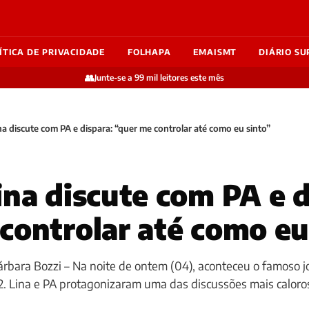
ÍTICA DE PRIVACIDADE
FOLHAPA
EMAISMT
DIÁRIO SU
👥
Junte-se a 99 mil leitores este mês
na discute com PA e dispara: “quer me controlar até como eu sinto”
ina discute com PA e d
controlar até como eu
 Bárbara Bozzi – Na noite de ontem (04), aconteceu o famoso 
2. Lina e PA protagonizaram uma das discussões mais calor