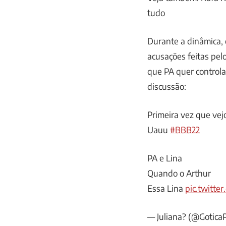
tudo
Durante a dinâmica,
acusações feitas pel
que PA quer controla
discussão:
Primeira vez que ve
Uauu
#BBB22
PA e Lina
Quando o Arthur
Essa Lina
pic.twitte
— Juliana? (@Gotica