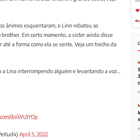
Há
Em
 os ânimos esquentaram, e Linn rebateu as
o brother. Em certo momento, a sister ainda disse
r até a forma como ela se sente. Veja um trecho da
jo a Lina interrompendo alguém e levantando a voz…
2
H
I
r.com/ibiiWUlYOp
H
Peitud4)
April 5, 2022