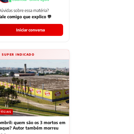
úvidas sobre essa matéria?
ale comigo que explico 💬
Iniciar conversa
⚡ SUPER INDICADO
TÍCIAS
mbril: quem são os 3 mortos em
taque? Autor também morreu