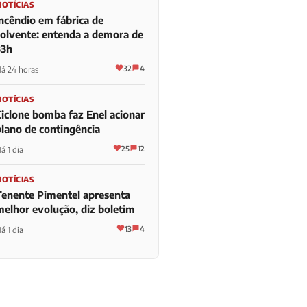
NOTÍCIAS
Incêndio em fábrica de
solvente: entenda a demora de
33h
32
4
á 24 horas
NOTÍCIAS
Ciclone bomba faz Enel acionar
plano de contingência
25
12
á 1 dia
NOTÍCIAS
Tenente Pimentel apresenta
melhor evolução, diz boletim
13
4
á 1 dia