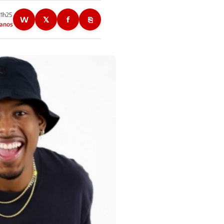
11h25
W
𝕏
f
⎘
 anos