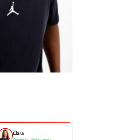
Clara
Colunista · Online agora